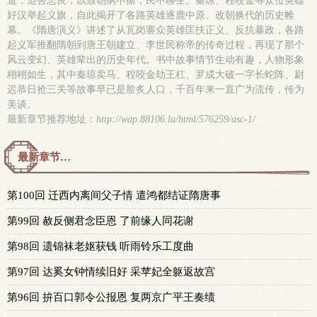
道，迫害忠良，以致朝纲不振，民不聊生。秦琼、程咬金等众位英雄
好汉举起义旗，自此揭开了各路英雄逐鹿中原、改朝换代的历史帷
幕。《隋唐演义》讲述了从瓦岗寨众英雄匡扶正义、反抗暴政，各路
起义军推翻隋朝到唐王朝建立、李世民称帝的传奇过程，再现了那个
风云变幻、英雄辈出的历史年代。书中故事情节生动有趣，人物形象
栩栩如生，其中秦琼卖马、程咬金劫王杠、罗成大破一字长蛇阵、尉
迟恭日抢三关等故事早已是脍炙人口，千百年来一直广为流传，传为
美谈。
最新章节推荐地址：
http://wap.88106.la/html/576259/asc-1/
最新章节预览 更新时间：2015-05-02T14:57:34
第100回 迁西内离间父子情 遣鸿都结证隋唐事
第99回 赦反侧君念臣恩 了前缘人同花谢
第98回 遗锦袜老妪获钱 听雨铃乐工度曲
第97回 达奚女钟情续旧好 采苹妃全躯返故宫
第96回 拚百口郭令公报恩 复两京广平王奏绩