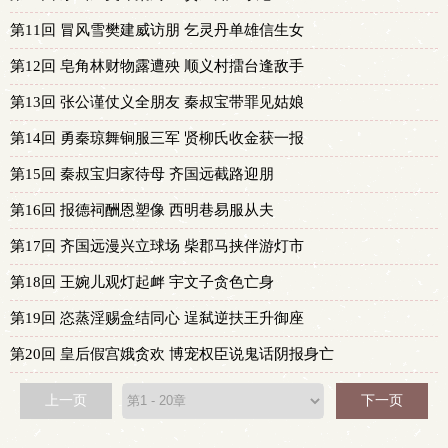
第11回 冒风雪樊建威访朋 乞灵丹单雄信生女
第12回 皂角林财物露遭殃 顺义村擂台逢敌手
第13回 张公谨仗义全朋友 秦叔宝带罪见姑娘
第14回 勇秦琼舞锏服三军 贤柳氏收金获一报
第15回 秦叔宝归家待母 齐国远截路迎朋
第16回 报德祠酬恩塑像 西明巷易服从夫
第17回 齐国远漫兴立球场 柴郡马挟伴游灯市
第18回 王婉儿观灯起衅 宇文子贪色亡身
第19回 恣蒸淫赐盒结同心 逞弑逆扶王升御座
第20回 皇后假宫娥贪欢 博宠权臣说鬼话阴报身亡
上一页
下一页