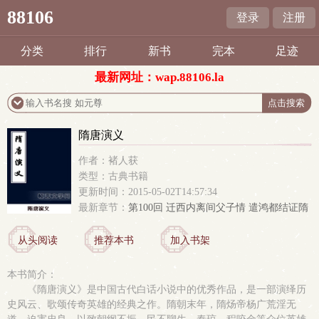
88106
登录
注册
分类
排行
新书
完本
足迹
最新网址：wap.88106.la
隋唐演义
作者：褚人获
类型：古典书籍
更新时间：2015-05-02T14:57:34
最新章节：
第100回 迁西内离间父子情 遣鸿都结证隋
唐事
从头阅读
推荐本书
加入书架
本书简介：
《隋唐演义》是中国古代白话小说中的优秀作品，是一部演绎历
史风云、歌颂传奇英雄的经典之作。隋朝末年，隋炀帝杨广荒淫无