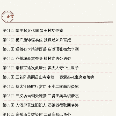
正文
第01回 隋主起兵代陈 晋王树功夺嫡
第02回 杨广施谗谋易位 独孤逞妒杀宫妃
第03回 逞雄心李靖诉西岳 造谶语张衡危李渊
第04回 齐州城豪杰奋身 植树岗唐公遇盗
第05回 秦叔宝途次救唐公 窦夫人寺中生世子
第06回 五花阵柴嗣昌山寺定姻 一蹇囊秦叔宝穷途落魄
第07回 蔡太守随时行赏罚 王小二转面起炎凉
第08回 三义坊当锏受腌臢 二贤庄卖马识豪杰
第09回 入酒肆莫逢旧识人 还饭钱径取回乡路
第10回 东岳庙英雄染疴 二贤庄知己谈心