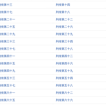
列传第十三
列传第十四
列传第十七
列传第十八
列传第二十一
列传第二十二
列传第二十五
列传第二十六
列传第二十九
列传第三十九
列传第三十三
列传第三十四
列传第三十七
列传第三十八
列传第四十一
列传第四十二
列传第四十五
列传第四十六
列传第四十九
列传第五十九
列传第五十三
列传第五十四
列传第五十七
列传第五十八
列传第六十一
列传第六十二
列传第六十五
列传第六十六