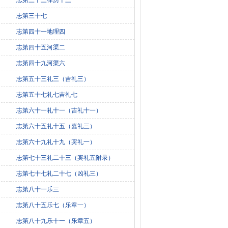
志第三十三律历十三
志第三十七
志第四十一地理四
志第四十五河渠二
志第四十九河渠六
志第五十三礼三（吉礼三）
志第五十七礼七吉礼七
志第六十一礼十一（吉礼十一）
志第六十五礼十五（嘉礼三）
志第六十九礼十九（宾礼一）
志第七十三礼二十三（宾礼五附录）
志第七十七礼二十七（凶礼三）
志第八十一乐三
志第八十五乐七（乐章一）
志第八十九乐十一（乐章五）