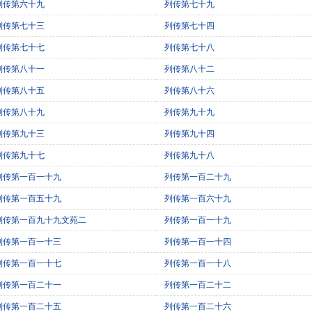
列传第六十九
列传第七十九
列传第七十三
列传第七十四
列传第七十七
列传第七十八
列传第八十一
列传第八十二
列传第八十五
列传第八十六
列传第八十九
列传第九十九
列传第九十三
列传第九十四
列传第九十七
列传第九十八
列传第一百一十九
列传第一百二十九
列传第一百五十九
列传第一百六十九
列传第一百九十九文苑二
列传第一百一十九
列传第一百一十三
列传第一百一十四
列传第一百一十七
列传第一百一十八
列传第一百二十一
列传第一百二十二
列传第一百二十五
列传第一百二十六