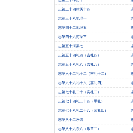
志第三十律历十
志第三十四律历十四
志第三十八地理一
志第四十二地理五
志第四十六河渠三
志第五十河渠七
志第五十四礼四（吉礼四）
志第五十八礼八（吉礼八）
志第六十二礼十二（吉礼十二）
志第六十六礼十六（嘉礼四）
志第七十礼二十（宾礼二）
志第七十四礼二十四（军礼）
志第七十八礼二十八（凶礼四）
志第八十二乐四
志第八十六乐八（乐章二）