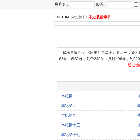
用户名：
密码：
88106
>
宋史简介
>
宋史最新章节
小说宋史简介： 《宋史》是二十五史之一，於元
62卷，表32卷，列传255卷，共计496卷，约
通过键
本纪第一
本纪第五
本纪第九
本纪第十三
本纪第十七