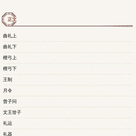
正文
曲礼上
曲礼下
檀弓上
檀弓下
王制
月令
曾子问
文王丗子
礼运
礼器