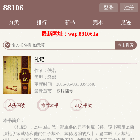
88106
登录
注册
分类
排行
新书
完本
足迹
最新网址：wap.88106.la
礼记
作者：佚名
类型：经部
更新时间：2015-05-03T00:43:40
最新章节：
丧服四制
从头阅读
推荐本书
加入书架
本书简介：
《礼记》，是中国古代一部重要的典章制度书籍。该书编定是西
汉礼学家戴德和他的侄子戴圣。戴德选编的八十五篇本叫《大戴礼