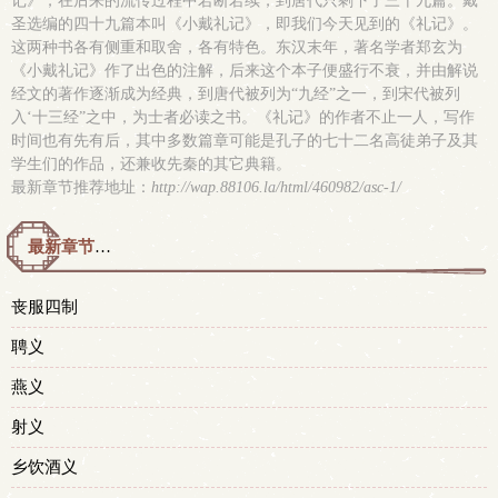
记》，在后来的流传过程中若断若续，到唐代只剩下了三十九篇。戴
圣选编的四十九篇本叫《小戴礼记》，即我们今天见到的《礼记》。
这两种书各有侧重和取舍，各有特色。东汉末年，著名学者郑玄为
《小戴礼记》作了出色的注解，后来这个本子便盛行不衰，并由解说
经文的著作逐渐成为经典，到唐代被列为“九经”之一，到宋代被列
入‘十三经”之中，为士者必读之书。《礼记》的作者不止一人，写作
时间也有先有后，其中多数篇章可能是孔子的七十二名高徒弟子及其
学生们的作品，还兼收先秦的其它典籍。
最新章节推荐地址：
http://wap.88106.la/html/460982/asc-1/
最新章节预览 更新时间：2015-05-03T00:43:40
丧服四制
聘义
燕义
射义
乡饮酒义