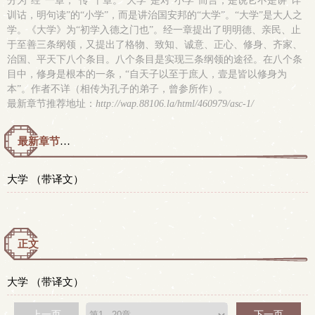
分为“经”一章，“传”十章。“大学”是对“小学”而言，是说它不是讲“详
训诂，明句读”的“小学”，而是讲治国安邦的“大学”。“大学”是大人之
学。《大学》为“初学入德之门也”。经一章提出了明明德、亲民、止
于至善三条纲领，又提出了格物、致知、诚意、正心、修身、齐家、
治国、平天下八个条目。八个条目是实现三条纲领的途径。在八个条
目中，修身是根本的一条，“自天子以至于庶人，壹是皆以修身为
本”。作者不详（相传为孔子的弟子，曾参所作）。
最新章节推荐地址：
http://wap.88106.la/html/460979/asc-1/
最新章节预览 更新时间：2015-05-03T00:56:57
大学 （带译文）
正文
大学 （带译文）
上一页
下一页