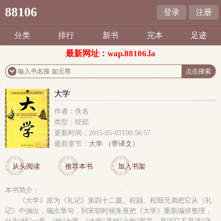
88106
登录
注册
分类
排行
新书
完本
足迹
最新网址：wap.88106.la
大学
作者：佚名
类型：经部
更新时间：2015-05-03T00:56:57
最新章节：
大学 （带译文）
从头阅读
推荐本书
加入书架
本书简介：
《大学》原为《礼记》第四十二篇。程颢、程颐兄弟把它从《礼
记》中抽出，编次章句，到宋朝时候朱熹把《大学》重新编排整理，