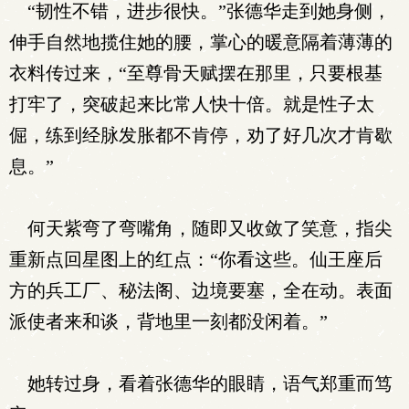
“韧性不错，进步很快。”张德华走到她身侧，
伸手自然地揽住她的腰，掌心的暖意隔着薄薄的
衣料传过来，“至尊骨天赋摆在那里，只要根基
打牢了，突破起来比常人快十倍。就是性子太
倔，练到经脉发胀都不肯停，劝了好几次才肯歇
息。”
何天紫弯了弯嘴角，随即又收敛了笑意，指尖
重新点回星图上的红点：“你看这些。仙王座后
方的兵工厂、秘法阁、边境要塞，全在动。表面
派使者来和谈，背地里一刻都没闲着。”
她转过身，看着张德华的眼睛，语气郑重而笃