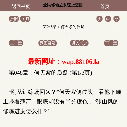
全民修仙之系统上交囯
返回书页
首页
家
护眼
关灯
大
中
小
第048章：何天紫的质疑
上一章
返回目录
进入书架
下一章
最新网址：wap.88106.la
第048章：何天紫的质疑 (第1/3页)
“刚从训练场回来？”何天紫侧过头，看他下颌
上带着薄汗，眼底却没有半分疲色，“张山风的
修炼进度怎么样？”