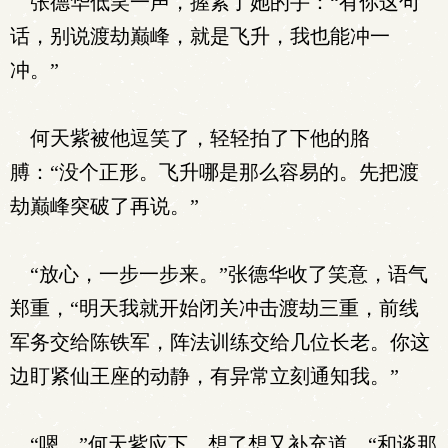
张德华低笑一声，握紧了她的手：“有你这句
话，别说渡劫巅峰，就是飞升，我也能冲一
冲。”
何天紫被他逗笑了，轻轻拍了下他的胳
膊：“没个正形。飞升哪是那么容易的。先把渡
劫巅峰突破了再说。”
“放心，一步一步来。”张德华收了笑意，语气
郑重，“明天我就开始闭关冲击渡劫三重，前线
军务交给陈铁军，阵法训练交给几位长老。你这
边盯紧仙王座的动静，有异常立刻通知我。”
“嗯。”何天紫应下，想了想又补充道，“和谈那