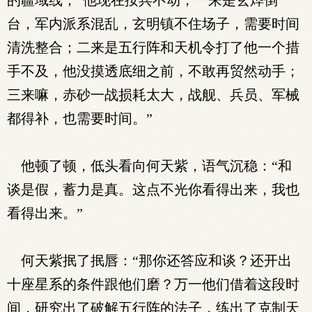
的疆域线，“他现在按兵不动，一来是玄烨倒
台，军内派系混乱，玄明镇不住场子，需要时间
清洗整合；二来是五行阵和天机令打了他一个措
手不及，他没摸透底细之前，不敢再贸然动手；
三来嘛，赤砂一战损耗太大，战舰、兵员、军械
都得补，也需要时间。”
他顿了顿，低头看向何天紫，语气沉稳：“和
谈是假，蓄力是真。这点不光你看得出来，我也
看得出来。”
何天紫抿了抿唇：“那你还答应和谈？还开出
十座星系的条件跟他们磨？万一他们借着这段时
间，研究出了破解五行阵的法子，练出了克制天