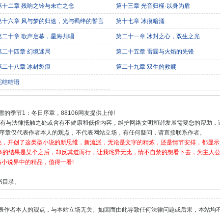
第十二章 残响之铃与未亡之念
第十三章 光音归槿·以身为盾
第十六章 风与梦的归途，光与羁绊的誓言
第十七章 冰痕暗涌
第二十章 歌声启幕，星海共唱
第二十一章 冰封之心，双生之光
第二十四章 幻境迷局
第二十五章 雷霆与火焰的先锋
第二十八章 冰封裂痕
第二十九章 双生的救赎
完结结语
:飘雪的季节1：冬日序章，88106网友提供上传!
容有与法律抵触之处或含有不健康和低俗内容，维护网络文明和谐发展需要您的帮助，
1：冬日序章仅代表作者本人的观点，不代表网站立场，有任何疑问，请直接联系作者。
小说，开创了这类型小说的新思维，新流派，无论是文字的精炼，还是情节安排，都显
事的结果是某个之后，却反其道而行，让我诧异无比，情不自禁的想看下去，为主人
络小说界中的精品，值得一看!
书目录。
表作者本人的观点，与本站立场无关。如因而由此导致任何法律问题或后果，本站均