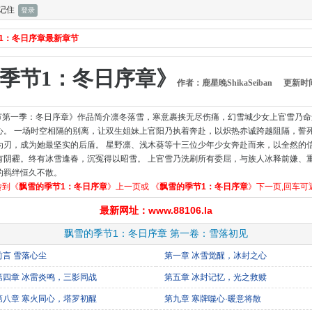
记住
1：冬日序章最新章节
季节1：冬日序章》
作者：鹿星晚ShikaSeiban
更新时间：2
节第一季：冬日序章》作品简介凛冬落雪，寒意裹挟无尽伤痛，幻雪城少女上官雪乃命
。 一场时空相隔的别离，让双生姐妹上官阳乃执着奔赴，以炽热赤诚跨越阻隔，誓死
刃，成为她最坚实的后盾。 星野凛、浅木葵等十三位少年少女奔赴而来，以全然的信
阴霾。终有冰雪逢春，沉冤得以昭雪。 上官雪乃洗刷所有委屈，与族人冰释前嫌、重
的羁绊恒久不散。
转到《
飘雪的季节1：冬日序章
》上一页或 《
飘雪的季节1：冬日序章
》下一页,回车可
最新网址：www.88106.la
飘雪的季节1：冬日序章 第一卷：雪落初见
前言 雪落心尘
第一章 冰雪觉醒，冰封之心
第四章 冰雷炎鸣，三影同战
第五章 冰封记忆，光之救赎
第八章 寒火同心，塔罗初醒
第九章 寒牌噬心·暖意将散