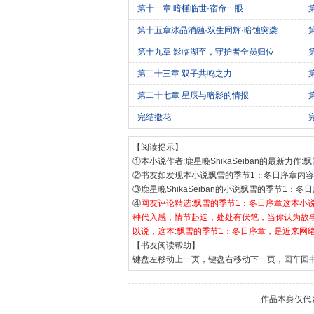
第十一章 暗槿临世·宿命一眼
第十五章冰晶消融·双生同辉·暗蚀突袭
第十九章 影临湖至，守护者全员归位
第二十三章 双子共鸣之力
第二十七章 星辰与暗影的情报
完结撒花
【阅读提示】
①本小说作者:鹿星晚ShikaSeiban的最新力作
②书友如发现本小说飘雪的季节1：冬日序章内
③鹿星晚ShikaSeiban的小说飘雪的季节
④
网友评论精选:飘雪的季节1：冬日序章这本
种代入感，情节起迭，处处有伏笔，当你认为故
以说，这本:飘雪的季节1：冬日序章，是近来网
【书友阅读帮助】
键盘左移动上一页，键盘右移动下一页，回车回
作品本身仅代