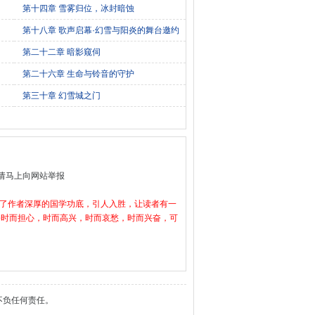
第十四章 雪雾归位，冰封暗蚀
第十八章 歌声启幕·幻雪与阳炎的舞台邀约
第二十二章 暗影窥伺
第二十六章 生命与铃音的守护
第三十章 幻雪城之门
请马上向网站举报
示了作者深厚的国学功底，引人入胜，让读者有一
公时而担心，时而高兴，时而哀愁，时而兴奋，可
不负任何责任。