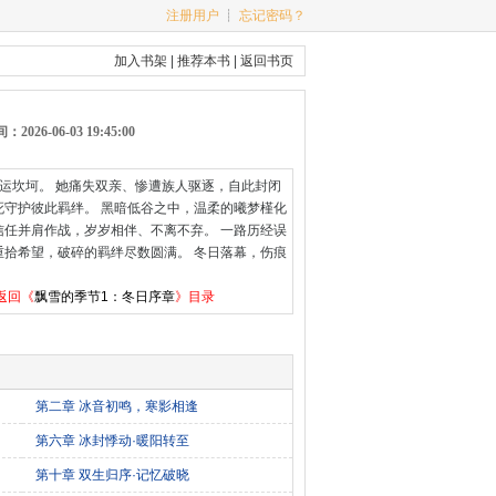
注册用户
┊
忘记密码？
加入书架
|
推荐本书
|
返回书页
026-06-03 19:45:00
运坎坷。 她痛失双亲、惨遭族人驱逐，自此封闭
守护彼此羁绊。 黑暗低谷之中，温柔的曦梦槿化
任并肩作战，岁岁相伴、不离不弃。 一路历经误
拾希望，破碎的羁绊尽数圆满。 冬日落幕，伤痕
返回《
飘雪的季节1：冬日序章
》目录
第二章 冰音初鸣，寒影相逢
第六章 冰封悸动·暖阳转至
第十章 双生归序·记忆破晓