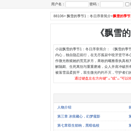
用户名：
密码：
88106
>
飘雪的季节1：冬日序章简介
>
飘雪的季节
《飘雪的
小说飘雪的季节1：冬日序章简介： 《飘雪的季
内心，独自隐忍前行，在无尽孤寂中咬牙坚守本心
作微光救赎她的荒芜岁月，果敢的曦雅香执真相为
解隔阂、生死离别与重重磨难，众人并肩冲破所有
被落雪温柔抚平，双生微光灼灼不灭，守护者们
通过键盘左右方向键"→"或"←"可以
人物介绍
第三章 冰痕藏心，幻梦窥影
第七章双生焰响，黑暗临校