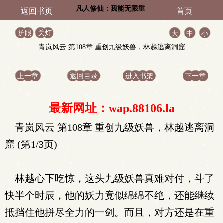
凡人修仙：我能无限重
返回书页
首页
生
护眼
关灯
大
中
小
青岚风云 第108章 重创九级妖兽，林越逃离洞窟
上一章
返回目录
进入书架
下一章
最新网址：wap.88106.la
青岚风云 第108章 重创九级妖兽，林越逃离洞
窟 (第1/3页)
林越心下吃惊，这头九级妖兽真难对付，斗了
快半个时辰，他的妖力竟似绵绵不绝，还能继续
抵挡住他拼尽全力的一剑。而且，对方还是在重