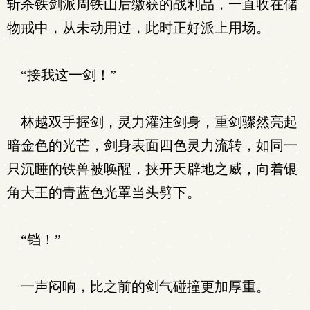
斩杀铁剑派周铁山后缴获的战利品，一直收在储
物戒中，从未动用过，此时正好派上用场。
“接我这一剑！”
林越双手握剑，灵力灌注剑身，重剑骤然亮起
暗金色的光芒，剑身表面四色灵力流转，如同一
只沉睡的铁兽被唤醒，挟开天辟地之威，向着银
角大王的青蓝色光罩当头劈下。
“铛！”
一声闷响，比之前的剑气碰撞更加厚重。