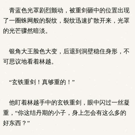
青蓝色光罩剧烈颤动，被重剑砸中的位置出现
了一圈蛛网般的裂纹，裂纹迅速扩散开来，光罩
的光芒骤然暗淡。
银角大王脸色大变，后退到洞壁稳住身形，不
可思议地看着林越。
“玄铁重剑！真够重的！”
他盯着林越手中的玄铁重剑，眼中闪过一丝凝
重，“你这结丹期的小子，身上怎会有这么多的
好东西？”