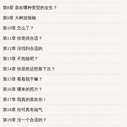
第8章 喜欢哪种类型的女生？
第9章 大树挂辣椒
第10章 怎么了？
第11章 你觉得合适？
第12章 没找到合适的
第13章 不危险吧？
第14章 你居然还想着下次？
第15章 看着我干嘛？
第16章 哪来的照片？
第17章 我真的喜欢你！
第18章 你可真有福气
第19章 没一个合适的？