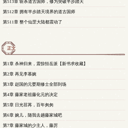
第513章 斩杀道古国师，修为突破半步踏天
第512章 拥有半步踏天境界的道古国师
第511章 整个仙罡大陆都震动了
正文
第1章 杀神归来，震惊恒岳派【新书求收藏】
第2章 再见李慕婉
第3章 赵国的元婴期修士全部到场
第4章 藤家老祖藤化元的决定
第5章 日光荏苒，百年匆匆
第6章 婉儿，随我去趟藤家城吧
第7章 藤家城的少主人，藤厉