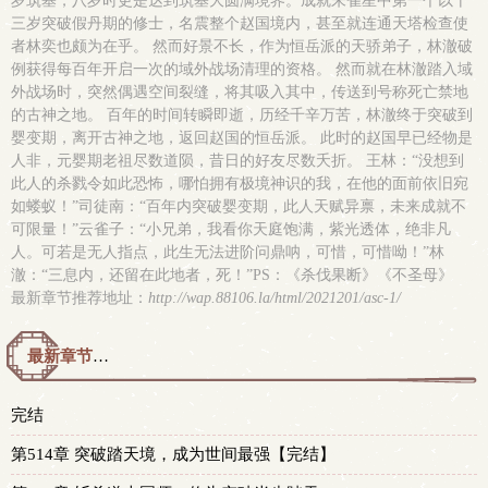
岁筑基，八岁时更是达到筑基大圆满境界。成就朱雀星中第一个以十
三岁突破假丹期的修士，名震整个赵国境内，甚至就连通天塔检查使
者林奕也颇为在乎。 然而好景不长，作为恒岳派的天骄弟子，林澈破
例获得每百年开启一次的域外战场清理的资格。 然而就在林澈踏入域
外战场时，突然偶遇空间裂缝，将其吸入其中，传送到号称死亡禁地
的古神之地。 百年的时间转瞬即逝，历经千辛万苦，林澈终于突破到
婴变期，离开古神之地，返回赵国的恒岳派。 此时的赵国早已经物是
人非，元婴期老祖尽数道陨，昔日的好友尽数夭折。 王林：“没想到
此人的杀戮令如此恐怖，哪怕拥有极境神识的我，在他的面前依旧宛
如蝼蚁！”司徒南：“百年内突破婴变期，此人天赋异禀，未来成就不
可限量！”云雀子：“小兄弟，我看你天庭饱满，紫光透体，绝非凡
人。可若是无人指点，此生无法进阶问鼎呐，可惜，可惜呦！”林
澈：“三息内，还留在此地者，死！”PS：《杀伐果断》《不圣母》
最新章节推荐地址：
http://wap.88106.la/html/2021201/asc-1/
最新章节预览 更新时间：2025-10-31T00:06:00
完结
第514章 突破踏天境，成为世间最强【完结】