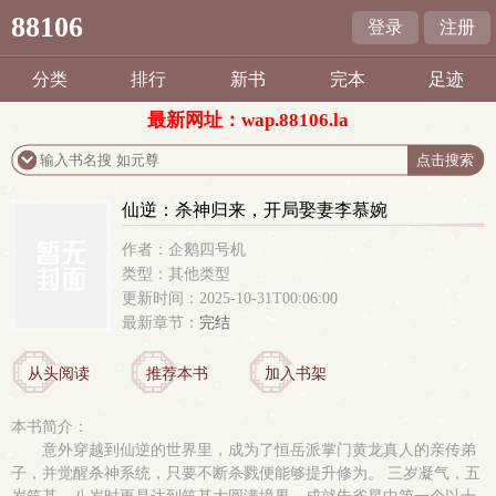
88106
登录
注册
分类
排行
新书
完本
足迹
最新网址：wap.88106.la
仙逆：杀神归来，开局娶妻李慕婉
作者：企鹅四号机
类型：其他类型
更新时间：2025-10-31T00:06:00
最新章节：
完结
从头阅读
推荐本书
加入书架
本书简介：
意外穿越到仙逆的世界里，成为了恒岳派掌门黄龙真人的亲传弟
子，并觉醒杀神系统，只要不断杀戮便能够提升修为。 三岁凝气，五