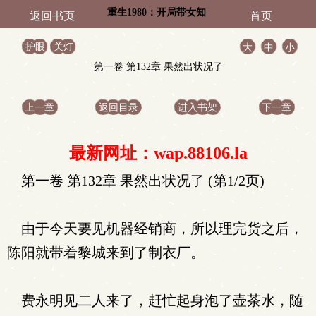
重生1980：开局带女知
返回书页
首页
青赶山致富
护眼
关灯
大
中
小
第一卷 第132章 果然出状况了
上一章
返回目录
进入书架
下一章
最新网址：wap.88106.la
第一卷 第132章 果然出状况了 (第1/2页)
由于今天要见机器经销商，所以理完货之后，
陈阳就带着黎城来到了制衣厂。
费永明见二人来了，赶忙起身泡了壶茶水，随