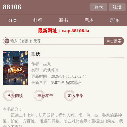
88106
登录
注册
分类
排行
新书
完本
足迹
最新网址：wap.88106.la
捉妖
作者：巫九
类型：武侠修真
更新时间：2026-01-11T02:02:44
最新章节：
第871章 完本感言
从头阅读
推荐本书
加入书架
本书简介：
正德二十七年，妖邪四起，祸乱人间。儒、佛、蛊、各家施展神
通，护佑一方百姓。 唯道门凋敝。姜云对此表示：重振道门荣光，我