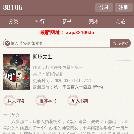
88106
登录
注册
分类
排行
新书
完本
足迹
最新网址：wap.88106.la
阴脉先生
作者：想看许多风景的兔子
类型：侦探推理
更新时间：2026-06-07T01:27:51
最新章节：
第一千四百六十四章 新年好
从头阅读
推荐本书
加入书架
本书简介：
八岁那年，我被人拍花拐卖，又劫寿造畜，失去了全部记忆，正
等死的时候遇到了一个叫妙姐的神秘美女，十年间跟她学会了一身外