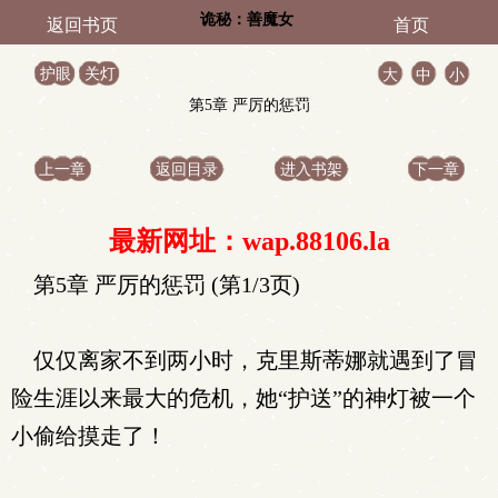
诡秘：善魔女
返回书页
首页
护眼
关灯
大
中
小
第5章 严厉的惩罚
上一章
返回目录
进入书架
下一章
最新网址：wap.88106.la
第5章 严厉的惩罚 (第1/3页)
仅仅离家不到两小时，克里斯蒂娜就遇到了冒
险生涯以来最大的危机，她“护送”的神灯被一个
小偷给摸走了！