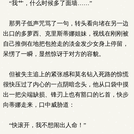
“我艹，什么时候多了面墙……”
那男子低声咒骂了一句，转头看向堵在另一边
出口的多萝西、克里斯蒂娜姐妹，视线在刚刚被
自己推倒在地把包抢走的淡金发少女身上停留，
呆愣了一瞬，显然惊讶于对方的容貌。
但被失主追上的紧张感和莫名钻入死路的惊慌
很快压过了内心的一点阴暗念头，他从口袋中摸
出一把尖端缺损、锋刃上也有豁口的匕首，快步
向蒂娜走来，口中威胁道：
“快滚开，我不想闹出人命！”