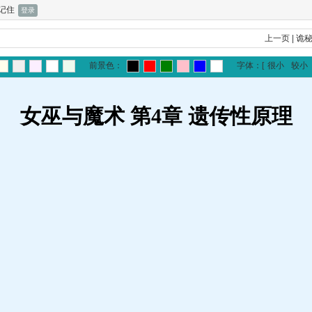
记住
上一页
|
诡
前景色：
字体：
[
很小
较小
女巫与魔术 第4章 遗传性原理