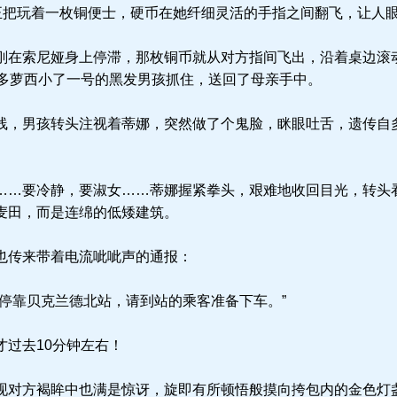
手正把玩着一枚铜便士，硬币在她纤细灵活的手指之间翻飞，让人
在索尼娅身上停滞，那枚铜币就从对方指间飞出，沿着桌边滚
和多萝西小了一号的黑发男孩抓住，送回了母亲手中。
，男孩转头注视着蒂娜，突然做了个鬼脸，眯眼吐舌，遗传自
…要冷静，要淑女……蒂娜握紧拳头，艰难地收回目光，转头
麦田，而是连绵的低矮建筑。
也传来带着电流呲呲声的通报：
停靠贝克兰德北站，请到站的乘客准备下车。”
过去10分钟左右！
对方褐眸中也满是惊讶，旋即有所顿悟般摸向挎包内的金色灯