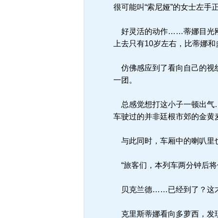
很可能叫“索尼娅”的女士左
好灵活的动作……蒂娜目光刚
上去只有10岁左右，比蒂娜
仿佛感应到了看向自己的视线
一团。
总感觉想打这小子一顿出气…
车驶过的并非廷根市郊的金黄
与此同时，车厢中的喇叭里
“旅客们，本列车两分钟后将
贝克兰德……已经到了？这才
克里斯蒂娜看向多萝西，发现