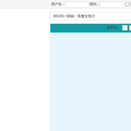
用户名：
密码：
88106
->
诡秘：善魔女简介
背景色：