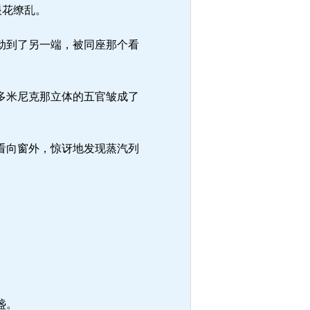
眼花缭乱。
动到了另一端，被同座那个看
多米尼克那立体的五官皱成了
看向窗外，惊讶地发现蒸汽列
盏。