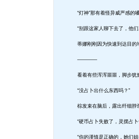
“灯神”那有着怪异威严感的
“别跟这家人聊下去了，他们
蒂娜刚刚因为快速到达目的
————
看着有些浑浑噩噩，脚步犹豫
“没占卜出什么东西吗？”
棕发束在脑后，露出纤细脖颈
“硬币占卜失败了，灵摆占卜
“你的谨慎是正确的，她们姐