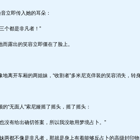
嗓音立即传入她的耳朵：
三个都是非凡者！”
地而露出的笑容立即僵在了脸上。
地离开车厢的两姐妹，“收割者”多米尼克佯装的笑容消失，转
的“无面人”索尼娅摇了摇头，摇了摇头：
也没有给出确切答案，所以我没敢用梦境占卜。”
妹两都不像是非凡者，那就是身上有着能够反占卜的高级封印物