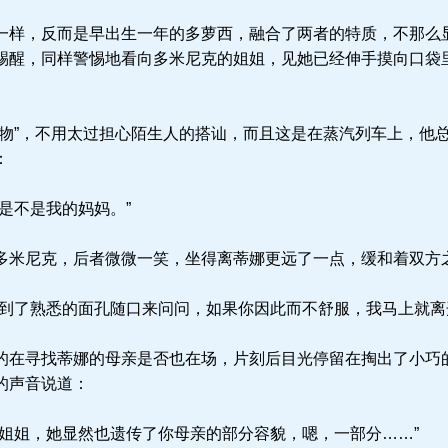
样，反而是早出生一年的多萝西，融合了两者的特质，不那么
踢醒，同样警惕地看向多米尼克的姐姐，见她已经伸手摸向口袋里
物”，不用太过担心陌生人的搭讪，而且这是在蒸汽列车上，他
：
是不是我的妈妈。”
米尼克，后者微微一笑，坐得离蒂娜更远了一点，缓和着双方
到了熟悉的面孔随口来问问，如果你因此而不舒服，我马上就离
在寻找蒂娜的母亲是否也在场，片刻后目光停留在掏出了小巧
的声音说道：
姐姐，她显然也遗传了你母亲的部分容貌，嗯，一部分……”