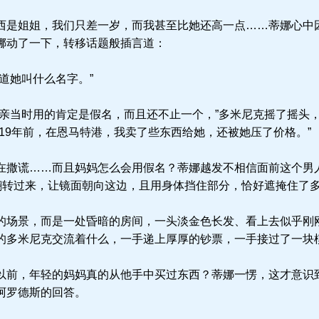
是姐姐，我们只差一岁，而我甚至比她还高一点……蒂娜心中
挪动了一下，转移话题般插言道：
道她叫什么名字。”
亲当时用的肯定是假名，而且还不止一个，”多米尼克摇了摇头
19年前，在恩马特港，我卖了些东西给她，还被她压了价格。”
撒谎……而且妈妈怎么会用假名？蒂娜越发不相信面前这个男
”翻转过来，让镜面朝向这边，且用身体挡住部分，恰好遮掩住了
场景，而是一处昏暗的房间，一头淡金色长发、看上去似乎刚
的多米尼克交流着什么，一手递上厚厚的钞票，一手接过了一块
前，年轻的妈妈真的从他手中买过东西？蒂娜一愣，这才意识
阿罗德斯的回答。