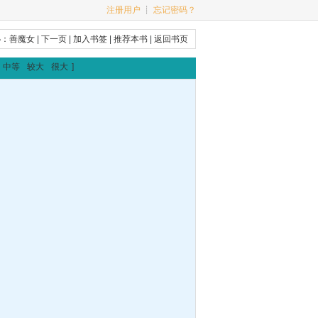
注册用户
┊
忘记密码？
秘：善魔女
|
下一页
|
加入书签
|
推荐本书
|
返回书页
中等
较大
很大
]