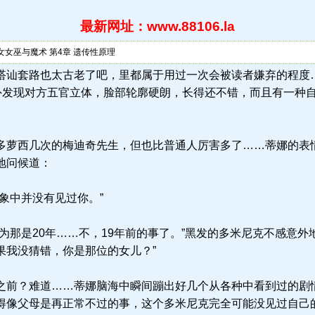
最新网址：www.88106.la
女女巫与魔术 第4章 遗传性原理
6.la) 这种搭讪套路也太古老了吧，里都属于用过一次会被读者嫌弃的
意外发现对方五官立体，脸部轮廓硬朗，长得还不错，而且有一种
萝西几次的梅迪奇先生，但也比普通人厉害多了……蒂娜的表
地问候道：
象中并没有见过你。”
那是20年……不，19年前的事了。”黑发的多米尼克不感意外
果我没猜错，你是那位的女儿？”
前？难道……蒂娜脑海中瞬间蹦出好几个从各种中看到过的剧
得像父母是再正常不过的事，这个多米尼克完全可能没见过自己