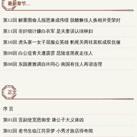
最新章节预览 更新时间：2017-10-22T19:33:43
第12回 解重围偷儿报恩兼成伟绩 脱貔貅佳人换相并受荣封
第11回 非奸细计赚白衣军 是夫妻误认绿林妇
第10回 虎头寨一女子屈服众英雄 豹尾关两袿裳权成双伉俪
第09回 白公堤青天遭霹雳 昆陵道黑夜走佳人
第08回 东园赓雅调自许同心 南国有佳人再谐连理
正文
序 言
第01回 贡副使宽恩御变 康公子大义诛凶
第02回 老书生临江符异梦 小秀才旅店得奇闻