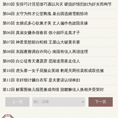
第03回 安排巧计淫尼借巧遇以兴灾 硬扭奸情烈妇为奸夫而殉节
第04回 太守为怜才公堂鞫鬼 臬台因选婿雪舫惊诗
第05回 女婿忒多心欲兼才美 丈人偏作色故阻良缘
第06回 真淑女赚杀假春容 假小姐吓走真才子
第07回 神君里怒斩白蛇精 王屋山大破黄衣寨
第08回 东园赓雅调自许同心 南国有佳人再谐连理
第09回 白公堤青天遭霹雳 昆陵道黑夜走佳人
第10回 虎头寨一女子屈服众英雄 豹尾关两袿裳权成双伉俪
第11回 非奸细计赚白衣军 是夫妻误认绿林妇
第12回 解重围偷儿报恩兼成伟绩 脱貔貅佳人换相并受荣封
上一页
下一页