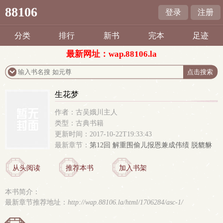
88106
登录
注册
分类
排行
新书
完本
足迹
最新网址：wap.88106.la
生花梦
作者：古吴娥川主人
类型：古典书籍
更新时间：2017-10-22T19:33:43
最新章节：
第12回 解重围偷儿报恩兼成伟绩 脱貔貅
佳人换相并受荣封
从头阅读
推荐本书
加入书架
本书简介：
最新章节推荐地址：
http://wap.88106.la/html/1706284/asc-1/