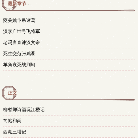
最新章节预览 更新时间：2017-10-22T19:32:51
夔关姚卞吊诸葛
汉李广世号飞将军
老冯唐直谏汉文帝
死生交范张鸡黍
羊角哀死战荆轲
正文
柳耆卿诗酒玩江楼记
简帖和尚
西湖三塔记