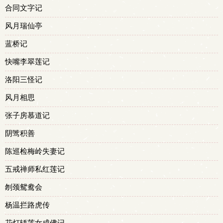
合同文字记
风月瑞仙亭
蓝桥记
快嘴李翠莲记
洛阳三怪记
风月相思
张子房慕道记
阴骘积善
陈巡检梅岭失妻记
五戒禅师私红莲记
刎颈鸳鸯会
杨温拦路虎传