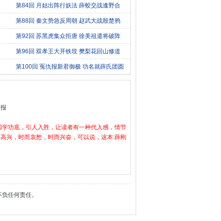
第84回 月姑出阵行妖法 薛蛟交战逢野合
第88回 秦文势急反周朝 赵武大战殷楚鸦
第92回 苏黑虎集众拒唐 徐美祖遣将破阵
第96回 双孝王大开铁坟 樊梨花回山修道
第100回 冤仇报新君御极 功名就薛氏团圆
举报
国学功底，引人入胜，让读者有一种代入感，情节
高兴，时而哀愁，时而兴奋，可以说，这本:薛刚
不负任何责任。