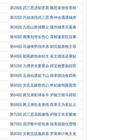
第28回 武三思进如意君 魏思泉放徐美祖
第32回 月姑迷惑武三思 鲁仲会遇通城虎
第36回 九焰山群雄聚义 通州城李旦落难
第40回 痛离别母女伤心 喜相逢君臣议事
第44回 马迪倚势强求亲 胡完挺身救主母
第48回 胡凤娇怨命轻生 崔文德送还庚贴
第52回 入绣房夫妻重会 得宝镜曹彪回营
第56回 玉鼎仙遣徒下山 徐孝德法收四将
第60回 文氏见婿愈伤心 申妃接驾露真情
第64回 两兄弟彩球各半 庐陵王驸马得双
第68回 两义弟告友衷情 双孝王为君起义
第72回 武三思花园逢怪 庐陵王长安被难
第76回 屈浮鲁中箭丧身 徐美祖报仇雪恨
第80回 文豹交战逢薛葵 罗英奉计救文龙