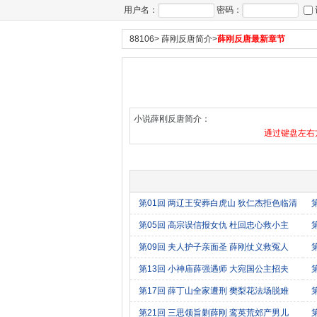
用户名：
密码：
88106
>
薛刚反唐简介
>
薛刚反唐最新章节
小说薛刚反唐简介：
通过键盘左右方
第01回 两辽王安葬白虎山 狄仁杰拒色临清
店
第05回 高宗误信报女仇 杜回忠心救小主
第09回 夫人护子亲面圣 薛刚仗义救冤人
第13回 小神庙薛强遇师 大宛国公主招夫
第17回 薛丁山全家遭刑 樊梨花法场脱难
第21回 三思领旨剿薛刚 鸾英荒郊产男儿