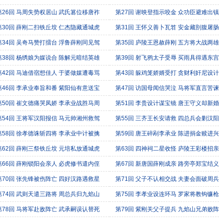
第26回 马周失势权居山 武氏篡位移唐祚
第27回 谢映登指示咬金 众功臣避难出镇
第30回 薛刚二扫铁丘坟 仁杰隐藏通城虎
第31回 王怀义善卜瓦笤 安金藏剖腹屠肠
第34回 吴奇马赞打擂台 浮鲁薛刚同见驾
第35回 庐陵王恩赦薛刚 五方将大战两雄
第38回 杨绣娘为媒说合 陈解元暗结英雄
第39回 射飞鸦太子受辱 买雨具得遇东宫
第42回 马迪借宿想佳人 于婆做媒遭毒骂
第43回 躲鸡笼娇婿受打 贪财利奸尼设计
第46回 李承业奉旨和番 紫阳仙有意送宝
第47回 访国母闻信哭泣 马将军直言苦谏
第50回 崔文德痛哭凤娇 李承业战胜马周
第51回 李贵设计谋宝镜 唐王守义却新婚
第54回 王将军汉阳报信 马元帅湘州救驾
第55回 三齐王长安请救 四总兵会剿汉阳
第58回 徐孝德诛斩四将 李承业中计被擒
第59回 唐王碎剐李承业 陈进捐金赎进兴
第62回 薛刚三祭铁丘坟 元培私放通城虎
第63回 四神祠二星收怪 庐陵王彩楼招亲
第66回 薛刚锁阳会亲人 必虎修书遣内侄
第67回 新唐国薛刚成亲 路旁亭郑宝结义
第70回 张先锋被伤阵亡 四好汉路遇救星
第71回 父子不认相交战 夫妻会面破周兵
第74回 武则天遣三路将 周总兵归九焰山
第75回 李孝业设连环马 罗家将教钩镰枪
第78回 马将军赴敌阵亡 武承嗣误认替死
第79回 紫刚关父子提兵 九焰山兄弟败阵