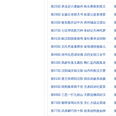
第25回 承业定计袭扬州 铁头乘夜刺英王
第29回 女娲主传授天书 狄梁公捉拿便嬖
第33回 银安殿共议中兴 房州城设立擂台
第37回 七弦琴忧愁万种 朱砂记天神托梦
第41回 献汉阳国泰接驾 备吐番承业回朝
第45回 文氏穷途逢襟侄 崔母感悟接娘儿
第49回 俏书生思谐佳偶 贞烈女投江全节
第53回 凤娇失落玉裹肚 陶仁监内困真龙
第57回 汉阳城灾病立除 仙丹药救活王曹
第61回 唐王班师回汉阳 胡后劝赦亲叔嫂
第65回 薛刚奏章闻子侄 兄弟回诉纪鸾英
第69回 三思一打九焰山 天辉连擒四好汉
第73回 敬晖保驾出长安 关仁大战众英雄
第77回 武承嗣巧排十阵 徐美祖料敌如神