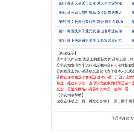
第81回 识天命诱母旧唐 见人事劝父降服
第85回 三思大怒斩狐精 秦文出猎遇奇人
第89回 文豹元公双对敌 薛蛟 薛斗各建功
第93回 骡头太子受元戎 梨山老母遗徒弟
第97回 下南唐诸奸受缚 上长安武后还宫
【阅读提示】
①本小说作者:如莲居士的最新力作:薛刚反唐，88
②书友如发现本小说薛刚反唐内容有与法律抵触
③如莲居士的小说薛刚反唐仅代表作者本人的观
④
网友评论精选:薛刚反唐这本小说，开创了这
起迭，处处有伏笔，当你认为故事的结果是某个
反唐，是近来网络小说界中的精品，值得一看!
【书友阅读帮助】
键盘左移动上一页，键盘右移动下一页，回车回
作品本身仅代