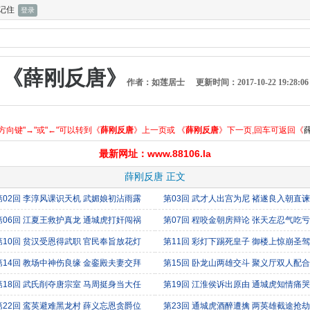
记住
《薛刚反唐》
作者：如莲居士
更新时间：2017-10-22 19:28:06
向键"→"或"←"可以转到《
薛刚反唐
》上一页或 《
薛刚反唐
》下一页,回车可返回《
最新网址：www.88106.la
薛刚反唐 正文
第02回 李淳风课识天机 武媚娘初沾雨露
第03回 武才人出宫为尼 褚遂良入朝直谏
第06回 江夏王救护真龙 通城虎打奸闯祸
第07回 程咬金朝房辩论 张天左忍气吃亏
第10回 贫汉受恩得武职 官民奉旨放花灯
第11回 彩灯下踢死皇子 御楼上惊崩圣驾
第14回 教场中神伤良缘 金銮殿夫妻交拜
第15回 卧龙山两雄交斗 聚义厅双人配合
第18回 武氏削夺唐宗室 马周挺身当大任
第19回 江淮侯诉出原由 通城虎知情痛哭
第22回 鸾英避难黑龙村 薛义忘恩贪爵位
第23回 通城虎酒醉遭擒 两英雄截途抢劫