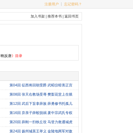
注册用户
┊
忘记密码？
加入书架
|
推荐本书
|
返回书页
薛刚反唐
》目录
第04回 征西将回朝受爵 武昭仪暗害正宫
第08回 张天右教场受辱 樊梨花堂上生嗔
第12回 武后下旨拿薛族 薛勇修书托孤儿
第16回 弃亲子薛蛟脱祸 废中宗武氏专权
第20回 薛刚一扫铁丘坟 马登力救通城虎
第24回 扬州城英王举义 金陵地两军对敌