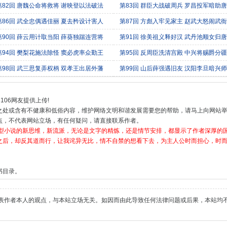
第82回 唐魏公命将救将 谢映登以法破法
第83回 群臣大战破周兵 罗昌投军暗助唐
第86回 武全忠偶遇佳丽 夏去矜设计害人
第87回 方彪入牢见家主 赵武大怒闹武衙
第90回 薛云用计取当阳 薛葵独踹连营将
第91回 徐美祖义释好汉 武丹池顺女归唐
第94回 樊梨花施法除怪 窦必虎率众勤王
第95回 反周臣洗清宫殿 中兴将赐爵分疆
第98回 武三思复弄权柄 双孝王出居外藩
第99回 山后薛强遇旧友 汉阳李旦暗兴师
106网友提供上传!
之处或含有不健康和低俗内容，维护网络文明和谐发展需要您的帮助，请马上向网站
点，不代表网站立场，有任何疑问，请直接联系作者。
类型小说的新思维，新流派，无论是文字的精炼，还是情节安排，都显示了作者深厚的
之后，却反其道而行，让我诧异无比，情不自禁的想看下去，为主人公时而担心，时而
书目录。
表作者本人的观点，与本站立场无关。如因而由此导致任何法律问题或后果，本站均