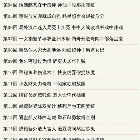
第04回 活佛慈悲在于击棒 神仙手段那用栽赃
第05回 慧眼放光谩藏成自盗 耗星照命余烬被瓜分
第06回 局外汉牵连入局冤上加冤 书中人编改成书戏中作戏
第07回 一女捐躯节孝双全归水府 两舟分道奇闻半部落尘寰
第08回 海岛住人家天高地远 船娘留种子男盗女娼
第09回 免乞丐思过为僧 辞更夫居华作贼
第10回 拜鲤鱼养伤逢术士 挟皮虎弄假捉妖魔
第11回 小发财众力修桥 半倾家独肩放赈
第12回 结官员虎威狐假 遭人命李代桃僵
第13回 栽嫖赌梁陈双受计 移死尸包宋两婪赃
第14回 遇盗船义释白老虎 举石臼勇救粉金刚
第15回 烧粮营外放火害人 煎豆坟间熬油炼鬼