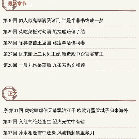
最新章节预览 更新时间：2017-10-22T19:24:48
第30回 似人似鬼孽满受诸刑 半是半非书终成一梦
第29回 菜吃菜抵对勾消 船撞船赔偿了结
第28回 除异兽苗王返国 赂瘦羊活佛聘妻
第27回 远来船上二女见王妃 新造殿中众官宴苗王
第26回 一服丸伤采藻胎 九条索系文和颈
正文
序 第01回 虎蛇肆虐信天翁飘泊江干 欧鹭订盟管城子归来海外
第02回 入红气绝处逢生 望火光忙中有错
第03回 萍水相逢雪中送炭 风波顿起笑里藏刀