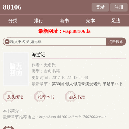
88106
登录
注册
分类
排行
新书
完本
足迹
最新网址：wap.88106.la
海游记
作者：无名氏
类型：古典书籍
更新时间：2017-10-22T19:24:48
最新章节：
第30回 似人似鬼孽满受诸刑 半是半非书
终成一梦
从头阅读
推荐本书
加入书架
本书简介：
最新章节推荐地址：
http://wap.88106.la/html/1706266/asc-1/