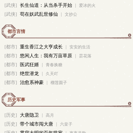
修
[武侠]
长生仙道：从当杀手开始
|
爱冰的火
[武侠]
苟在妖武乱世修仙
|
文抄公
真
都市言情
都
[都市]
重生香江之大亨成长
|
安安的生活
[都市]
悠闲人生：我有万亩草原
|
市
昙花落
[都市]
医武狂婿
|
青春换糖
言
[都市]
绝世潜龙
|
久天吖
[都市]
治愈系神豪
|
榴莲圆子
情
历史军事
历
[历史]
大唐隐卫
|
高月
[历史]
带个城市闯大唐
|
史
六皇子
[历史]
贯穿大明的百年世家
|