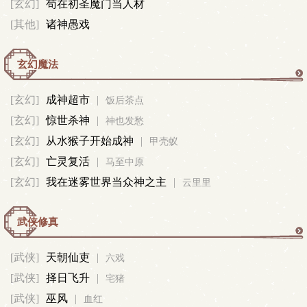
[玄幻]
苟在初圣魔门当人材
[其他]
诸神愚戏
玄幻魔法
玄
[玄幻]
成神超市
|
饭后茶点
[玄幻]
惊世杀神
|
幻
神也发愁
[玄幻]
从水猴子开始成神
|
甲壳蚁
魔
[玄幻]
亡灵复活
|
马至中原
[玄幻]
我在迷雾世界当众神之主
|
云里里
法
武侠修真
武
[武侠]
天朝仙吏
|
六戏
[武侠]
择日飞升
|
侠
宅猪
[武侠]
巫风
|
血红