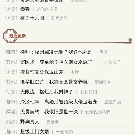
寒夜吴歌
军
[历史]
秦将
|
起飞的东君
[历史]
横刀十六国
|
苍穹之鱼
事
最近更新
更
[都市]
律师：校园霸凌无罪？我送他死刑
|
熏文
多
[其他]
窃医术，夺至亲？神医嫡女杀疯了！
|
九汐公子
[历史]
接替韩复榘保卫山东
|
木针
[其他]
挺孕肚逃荒，我靠盲盒暴富养崽
|
清幽竹林
[侦探]
无限流：摆烂后我封神了
|
长长长消
[都市]
冷淡七年，离婚后被顶级大佬追着宠
|
星星口袋
[网游]
无畏契约：我依旧是世一决
|
爱窥视的乌鸦
[武侠]
野狗真人
|
云沧海
[都市]
超级上门女婿
|
一起成功