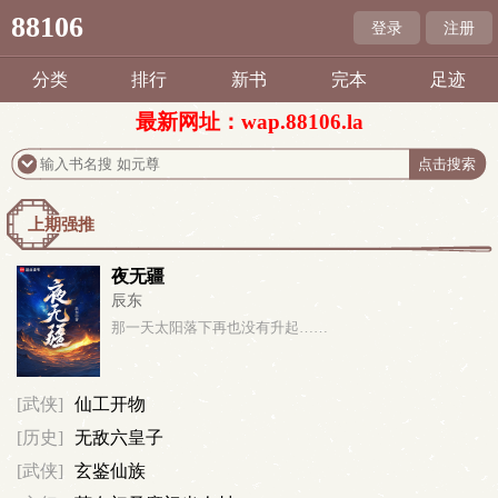
88106
登录
注册
分类
排行
新书
完本
足迹
最新网址：wap.88106.la
上期强推
夜无疆
辰东
那一天太阳落下再也没有升起……
[武侠]
仙工开物
[历史]
无敌六皇子
[武侠]
玄鉴仙族