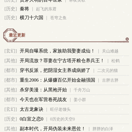
寒夜吴歌
军
[历史]
秦将
|
起飞的东君
[历史]
横刀十六国
|
苍穹之鱼
事
最近更新
更
[玄幻]
开局自曝系统，家族助我娶妻成仙！
|
关山难越
多
[其他]
开局流放？罪妻在宁古塔开粮仓养兵王！
|
松鹤
[都市]
穿书反派，把阴湿女主养成病娇了
|
二次元的猫
[都市]
重生2006：从爆赚百亿开始金融强国
|
古胖古胖
[其他]
杀穿美漫：从黑袍开始
|
千舟万山
[都市]
今天也在军营卷死战友
|
姜小群
[玄幻]
太古龙象诀
|
旺仔老馒头
[历史]
0白宣之恋0
|
0历史的天空0
[其他]
副本时代，开局伪装未来恩佐！
|
胖胖的白泽