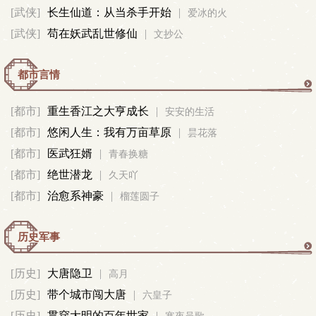
修
[武侠]
长生仙道：从当杀手开始
|
爱冰的火
[武侠]
苟在妖武乱世修仙
|
文抄公
真
都市言情
都
[都市]
重生香江之大亨成长
|
安安的生活
[都市]
悠闲人生：我有万亩草原
|
市
昙花落
[都市]
医武狂婿
|
青春换糖
言
[都市]
绝世潜龙
|
久天吖
[都市]
治愈系神豪
|
榴莲圆子
情
历史军事
历
[历史]
大唐隐卫
|
高月
[历史]
带个城市闯大唐
|
史
六皇子
[历史]
贯穿大明的百年世家
|