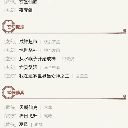
[武侠]
玄鉴仙族
[玄幻]
夜无疆
玄幻魔法
玄
[玄幻]
成神超市
|
饭后茶点
[玄幻]
惊世杀神
|
幻
神也发愁
[玄幻]
从水猴子开始成神
|
甲壳蚁
魔
[玄幻]
亡灵复活
|
马至中原
[玄幻]
我在迷雾世界当众神之主
|
云里里
法
武侠修真
武
[武侠]
天朝仙吏
|
六戏
[武侠]
择日飞升
|
侠
宅猪
[武侠]
巫风
|
血红