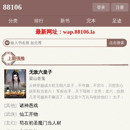
88106
登录
注册
分类
排行
新书
完本
足迹
最新网址：wap.88106.la
上期强推
无敌六皇子
梁山老鬼
云铮穿越成大乾王朝六皇子，不夺嫡，不宫斗，只想安心
搞军权当老六！ 军权在手，天下我有！文帝：老六，你那
几哥哥越来不像话了，借父皇十万兵马收拾他们！ 太子：
老弟，有话好好说，别带着兵马回来吓你哥啊！大臣：六
[其他]
诸神愚戏
殿下，你觉得微臣那小女儿怎...
[武侠]
仙工开物
[玄幻]
苟在初圣魔门当人材