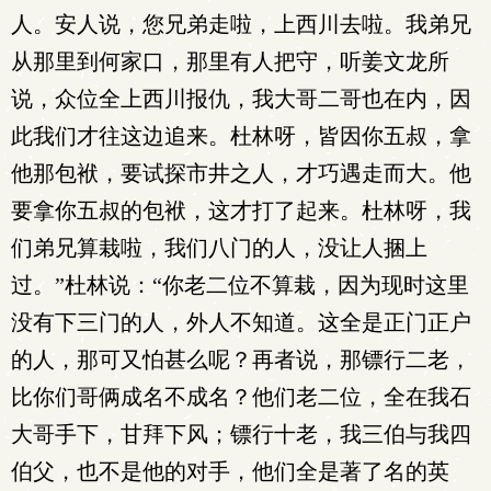
人。安人说，您兄弟走啦，上西川去啦。我弟兄
从那里到何家口，那里有人把守，听姜文龙所
说，众位全上西川报仇，我大哥二哥也在内，因
此我们才往这边追来。杜林呀，皆因你五叔，拿
他那包袱，要试探市井之人，才巧遇走而大。他
要拿你五叔的包袱，这才打了起来。杜林呀，我
们弟兄算栽啦，我们八门的人，没让人捆上
过。”杜林说：“你老二位不算栽，因为现时这里
没有下三门的人，外人不知道。这全是正门正户
的人，那可又怕甚么呢？再者说，那镖行二老，
比你们哥俩成名不成名？他们老二位，全在我石
大哥手下，甘拜下风；镖行十老，我三伯与我四
伯父，也不是他的对手，他们全是著了名的英