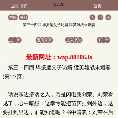
大八义
返回书页
首页
护眼
关灯
大
中
小
第三十四回 毕振远父子访婿 猛英雄战未婚妻
上一章
返回目录
进入书架
下一章
最新网址：wap.88106.la
第三十四回 毕振远父子访婿 猛英雄战未婚妻
(第1/3页)
话说东边搭话之人，乃是闪电腿刘荣。刘荣看
见了，心中暗想：这幸亏能把苗庆挂到外边，这
要挂到里边，谁能知道呢？书中暗表：刘荣在后