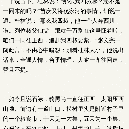
书说当下。杜林说：“那么我四叔哪？您不是
一同来的吗？”苗庆又将祝家河的事情，细说一
遍。杜林说：“那么我四叔，他一个人奔西川
啦。列位叔父伯父，那就千万别在这里怔着啦，
咱们一同往正西，追赶我四叔要紧。”张文亮一
闻此言，不由心中暗想：别看杜林人小，他说出
话来，全通人情，合乎情理。大家一齐往回走，
暂且不提。
如今且说石禄，骑黑马一直往正西，太阳压西
山啦。前边有一道山口，松树里头是附近村子里
的一个粮食市，十天是一大集，五天为一小集。
石禄这天来到此处，正赶上是集的日子。这树林