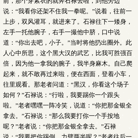
前，那个穿紫衣的就奔石禄去啦，到他旁边
说：“我看你还架不住我一拳呢。”说着，往前一
上步，双风灌耳，就进来了。石禄往下一矮身，
左手一托他腕子，右手一撮他中脐，口中说
道：“你出去吧，小子。”当时将他扔出圈外。此
人心中所思，这个黑大汉的武艺，比我可胜强百
倍，因为他一拿我的腕子，我半身麻木。自己爬
起来，就不敢再过来啦，便在西面，登着小车，
往里观看。那老者问道：“黑汉，你看这个场子
如何？”石禄说：“行啦，我要踢你一个跟头
啦。”老者嘿嘿一阵冷笑，说道：“你把那金银全
拿去。”石禄说：“那么我要打你一个手按地
呢？”老者说：“你把那金银全拿去。”石禄
说：“我要把你踢倒，力劈两半呢？”老者往后一