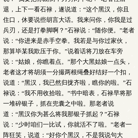
退，上下一看石禄，遂说道：“这个黑汉，你且
住口，休要说些胡言大话。我来问你，你我是过
兵刃，还是打拳脚啊？”石禄说：“随你便。”老者
说：“你进来是赤手空拳。我若是与你过家伙，
那算毕某我欺压于你。”说着话将刀放在车旁
说：“姑娘，你瞧着点。”那个大黑姑娘一点头，
老者这才将胡须一分撮两根绳叠好结好一个扣，
说道：“黑汉，我已然归拢齐啦，瞧你的啦。”石
禄说：“我不用收拾啦。”书中暗表，石禄早将那
一堆碎银子，抓在兜囊之中啦。那老者说
道：“黑汉你为甚么将我那银子抓起？”石禄
说：“少时咱们一比试，你就活不了啦。”老者一
阵狂笑，说道：“好你个黑汉，不是我说句大