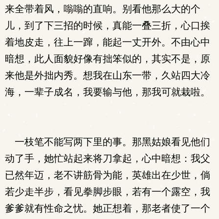
来全带着风，嗡嗡的直响。别看他那么大的个
儿，到了下三招的时候，真能一叠三折，心口挨
着地皮走，往上一蹿，能起一丈开外。不由心中
暗想，此人面貌好像有拙笨似的，其实不是，原
来他是外拙内秀。想我在山东一带，久站四大冷
海，一辈子成名，我要输与他，那我可就栽啦。
一枝笔不能写两下里的事。那黑姑娘看见他们
动了手，她忙站起来将刀拿起，心中暗想：我父
已然年迈，老不讲筋骨为能，英雄出在少世，倘
若少走半步，看见拳脚步眼，若有一个露空，我
爹爹就有性命之忧。她正想着，那老者使了一个