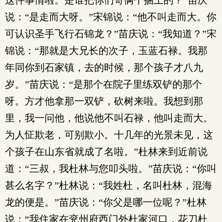
这件事情啦。是谁把你们哥俩个捆上的？”苗庆
说：“是走而大呀。”宋锦说：“他不叫走而大。你
可认识圣手飞行石锦龙？”苗庆说：“我知道？”宋
锦说：“那就是大兄长的次子，玉蓝石禄。我那
年同你到石家镇，去的时候，那个孩子才八九
岁。”苗庆说：“是那个在院子里练双铲的那个
呀。方才他拿那一双铲，砍树来啦。我想到那
里，我一问他，他说他不叫石禄，他叫走而大。
为人怔欺老，可别欺小。十几年的光景未见，这
个孩子在山东省就成了名啦。”杜林来到近前说
道：“三叔，我杜林与您叩头啦。”苗庆说：“你叫
甚么名字？”杜林说：“我姓杜，名叫杜林，混海
龙的便是。”苗庆说：“你父是哪一位呢？”杜林
说：“我住家在兖州府西门外杜家河口，花刀杜