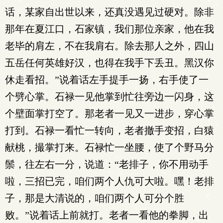
话，某家自出世以来，还真没遇见过硬对。除非
那年在夏江口，石家镇，我们那位亲家，他在我
老毕的肩左，不在我肩右。除去那人之外，四山
五岳任何英雄好汉，也得在我手下丢丑。黑汉你
休走看招。”说着话左手提手一扬，右手使了一
个劈心掌。石禄一见他掌到忙往旁边一闪身，这
个壁面掌打空了。那老者一见又一进步，穿心掌
打到。石禄一看忙一转向，老者撤手变招，白猿
献桃，撮掌打来。石禄忙一坐腰，使了个野马分
鬃，往左右一分，说道：“老排子，你不用动手
啦，三招已完，咱们两个人仇可大啦。嘿！老排
子，那是大清说的，咱们两个人可分个胜
败。”说着话上前就打。老者一看他的拳脚，出