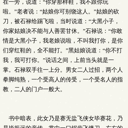
在一旁，说道：“你穿那样鞋，我不跟你玩
啦。”老者说：“姑娘你可别饶这人。”姑娘的砍
刀，被石禄给踢飞啦，当时说道：“大黑小子，
你家姑娘决不能与人善罢甘休。”石禄说：“你敢
情是大黑小子，我老娘说啦，不叫我打你，是你
们穿红鞋的，全不能打。”黑姑娘说道：“你不打
我，我可打你。”说话之间，上前当头就是一
掌。石禄双手往一上分。男女二人过招，两个人
拳脚纯熟，一个受高人的传受，一个受名人的指
教，二人的门户一般大。
书中暗表，此女乃是赛无盐飞侠女毕赛花，乃