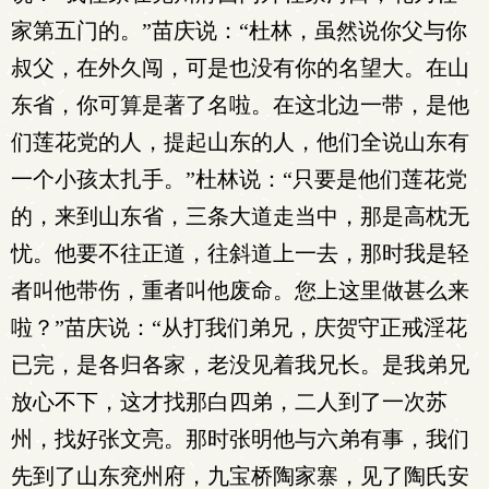
家第五门的。”苗庆说：“杜林，虽然说你父与你
叔父，在外久闯，可是也没有你的名望大。在山
东省，你可算是著了名啦。在这北边一带，是他
们莲花党的人，提起山东的人，他们全说山东有
一个小孩太扎手。”杜林说：“只要是他们莲花党
的，来到山东省，三条大道走当中，那是高枕无
忧。他要不往正道，往斜道上一去，那时我是轻
者叫他带伤，重者叫他废命。您上这里做甚么来
啦？”苗庆说：“从打我们弟兄，庆贺守正戒淫花
已完，是各归各家，老没见着我兄长。是我弟兄
放心不下，这才找那白四弟，二人到了一次苏
州，找好张文亮。那时张明他与六弟有事，我们
先到了山东兖州府，九宝桥陶家寨，见了陶氏安