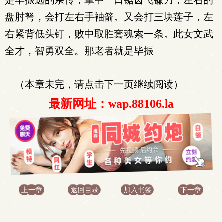
是毕振远的亲传，掌中一口锯齿飞镰刀，左右的
盘肘弩，会打左右手袖箭。又会打三块莲子，左
右紧背低头钉，败中取胜套魂索一条。此女文武
全才，智勇双全。那老者就是毕振
（本章未完，请点击下一页继续阅读）
最新网址：wap.88106.la
上一章
返回目录
加入书签
下一章