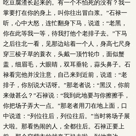
吃豆腐渣长起来的。有一个不怕死的没有？我一
掌要打在你的身上，叫你往出冒白浆。”石禄一
听，心中大怒，连忙翻身下马，说道：“老黑，
你在此等我一等，待我打他个老排子去。”下马
之后往北一看，见那边站着一个人，身高七尺身
穿三棱子草的蓑衣，头戴一顶竹轮巾，面似蟹
盖，细眉毛，大眼睛，双耳垂轮，蒜头鼻子。石
禄看完他并没注意，自己来到近前，说道：“老
排子，你别说大话呀。”那老者说：“黑汉，你前
来做甚么？”石禄说：“我到此地要与你擦擦手，
你把场子弄大一点。”那老者用刀在地上面，口
中说道：“列位往后，列位往后。”当时将场子展
大啦。那看热闹的人，全都往后。石禄正要上