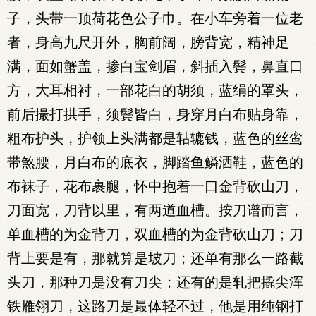
子，头带一顶荷花色公子巾。在小车旁着一位老
者，身高九尺开外，胸前阔，膀背宽，精神足
满，面如蟹盖，掺白宝剑眉，斜插入鬓，鼻直口
方，大耳相衬，一部花白的胡须，蓝绢的罩头，
前后撮打拱手，须鬓皆白，身穿月白布贴身靠，
粗布护头，护领上头满都是轱辘钱，蓝色的丝鸾
带煞腰，月白布的底衣，脚踏鱼鳞洒鞋，蓝色的
布袜子，花布裹腿，怀中抱着一口金背砍山刀，
刀面宽，刀背以里，有两道血槽。按刀谱而言，
单血槽的为金背刀，双血槽的为金背砍山刀；刀
背上要是有，那就算是坡刀；还单有那么一路截
头刀，那种刀是没有刀尖；还有的是轧把撬尖浑
铁雁翎刀，这路刀是最体轻不过，他是用纯钢打