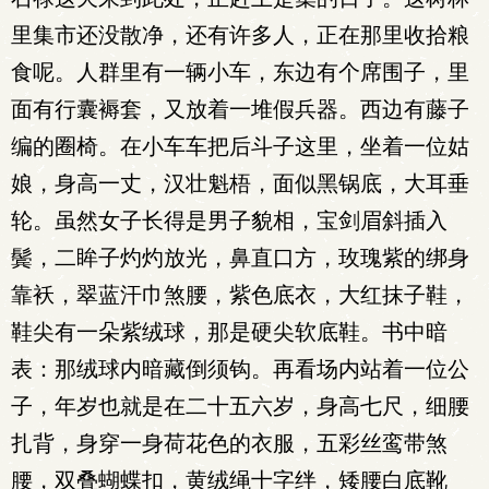
里集市还没散净，还有许多人，正在那里收拾粮
食呢。人群里有一辆小车，东边有个席围子，里
面有行囊褥套，又放着一堆假兵器。西边有藤子
编的圈椅。在小车车把后斗子这里，坐着一位姑
娘，身高一丈，汉壮魁梧，面似黑锅底，大耳垂
轮。虽然女子长得是男子貌相，宝剑眉斜插入
鬓，二眸子灼灼放光，鼻直口方，玫瑰紫的绑身
靠袄，翠蓝汗巾煞腰，紫色底衣，大红抹子鞋，
鞋尖有一朵紫绒球，那是硬尖软底鞋。书中暗
表：那绒球内暗藏倒须钩。再看场内站着一位公
子，年岁也就是在二十五六岁，身高七尺，细腰
扎背，身穿一身荷花色的衣服，五彩丝鸾带煞
腰，双叠蝴蝶扣，黄绒绳十字绊，矮腰白底靴