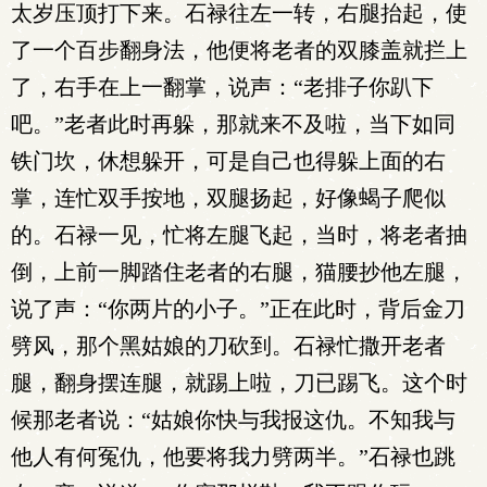
太岁压顶打下来。石禄往左一转，右腿抬起，使
了一个百步翻身法，他便将老者的双膝盖就拦上
了，右手在上一翻掌，说声：“老排子你趴下
吧。”老者此时再躲，那就来不及啦，当下如同
铁门坎，休想躲开，可是自己也得躲上面的右
掌，连忙双手按地，双腿扬起，好像蝎子爬似
的。石禄一见，忙将左腿飞起，当时，将老者抽
倒，上前一脚踏住老者的右腿，猫腰抄他左腿，
说了声：“你两片的小子。”正在此时，背后金刀
劈风，那个黑姑娘的刀砍到。石禄忙撒开老者
腿，翻身摆连腿，就踢上啦，刀已踢飞。这个时
候那老者说：“姑娘你快与我报这仇。不知我与
他人有何冤仇，他要将我力劈两半。”石禄也跳