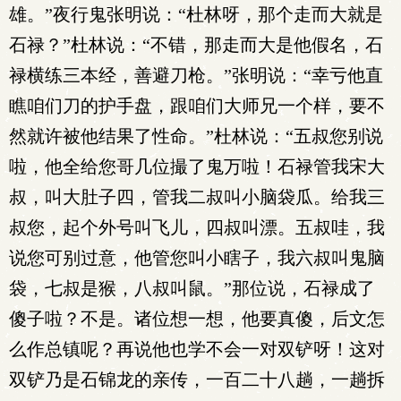
雄。”夜行鬼张明说：“杜林呀，那个走而大就是
石禄？”杜林说：“不错，那走而大是他假名，石
禄横练三本经，善避刀枪。”张明说：“幸亏他直
瞧咱们刀的护手盘，跟咱们大师兄一个样，要不
然就许被他结果了性命。”杜林说：“五叔您别说
啦，他全给您哥几位撮了鬼万啦！石禄管我宋大
叔，叫大肚子四，管我二叔叫小脑袋瓜。给我三
叔您，起个外号叫飞儿，四叔叫漂。五叔哇，我
说您可别过意，他管您叫小瞎子，我六叔叫鬼脑
袋，七叔是猴，八叔叫鼠。”那位说，石禄成了
傻子啦？不是。诸位想一想，他要真傻，后文怎
么作总镇呢？再说他也学不会一对双铲呀！这对
双铲乃是石锦龙的亲传，一百二十八趟，一趟拆