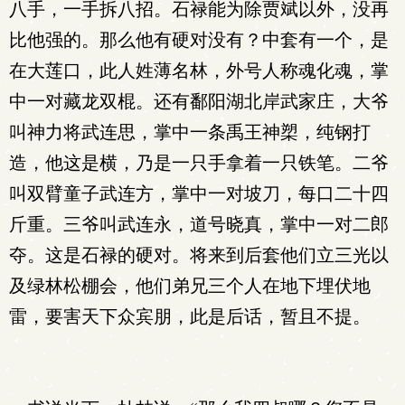
八手，一手拆八招。石禄能为除贾斌以外，没再
比他强的。那么他有硬对没有？中套有一个，是
在大莲口，此人姓薄名林，外号人称魂化魂，掌
中一对藏龙双棍。还有鄱阳湖北岸武家庄，大爷
叫神力将武连思，掌中一条禹王神槊，纯钢打
造，他这是横，乃是一只手拿着一只铁笔。二爷
叫双臂童子武连方，掌中一对坡刀，每口二十四
斤重。三爷叫武连永，道号晓真，掌中一对二郎
夺。这是石禄的硬对。将来到后套他们立三光以
及绿林松棚会，他们弟兄三个人在地下埋伏地
雷，要害天下众宾朋，此是后话，暂且不提。