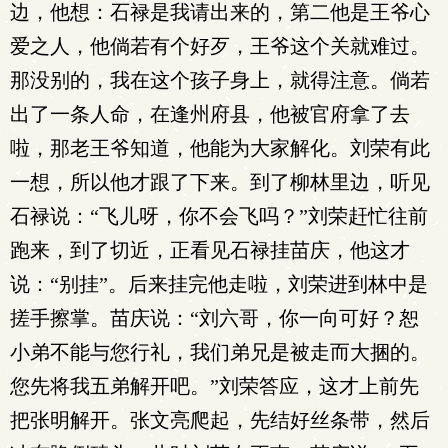
边，他想：石禄是我请出来的，第二他是王爷心
爱之人，他倘若有个好歹，王爷这个关就难过。
那没别的，我在这个孩子身上，就得注意。倘若
出了一条人命，在逢州府县，他被官府拿了去
啦，那老王爷知道，他能为大家解化。刘荣有此
一想，所以他才跟了下来。到了柳林里边，听见
石禄说：“飞儿呀，你不会飞吗？”刘荣赶忙往前
跑来，到了切近，正看见石禄挂苗庆，他这才
说：“别挂”。后来挂完他走啦，刘荣进到林中是
搓手擦掌。苗庆说：“刘六哥，你一向可好？恕
小弟不能与您行礼，我们弟兄是被走而大捆的。
您先将我五弟解开吧。”刘荣答应，这才上前先
把张明解开。张文亮爬起，先结好丝条带，然后