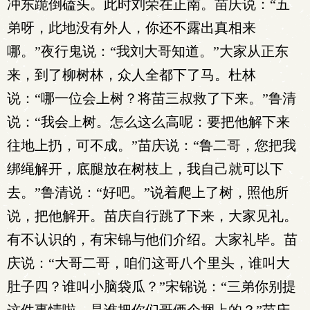
冲东跪倒磕头。此时刘荣在正南。苗庆说：“五
弟呀，此地没有外人，你还不露出真相来
哪。”夜行鬼说：“我刘大哥知道。”大家从正东
来，到了柳树林，众人全都下了马。杜林
说：“哪一位会上树？将苗三叔救了下来。”鲁清
说：“我会上树。怎么这么高呢：要把他解下来
往地上扔，可不成。”苗庆说：“鲁二哥，您把我
绑绳解开，底腿放在树枝上，我自己就可以下
去。”鲁清说：“好吧。”说着爬上了树，照他所
说，把他解开。苗庆自行跳了下来，大家见礼。
有不认识的，有宋锦与他们介绍。大家礼毕。苗
庆说：“大哥二哥，咱们这哥八个里头，谁叫大
肚子四？谁叫小脑袋瓜？”宋锦说：“三弟你别提