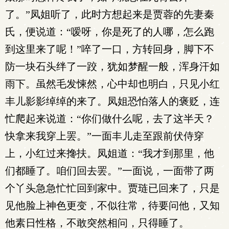
了。”凤姐听了，此时方想起来是贾蓉的先妻秦
氏，便说道：“嗳呀，你是死了的人哪，怎么跑
到这里来了呢！”啐了一口，方转回身，脚下不
防一块石头绊了一跤，犹如梦醒一般，浑身汗如
雨下。虽然毛发悚然，心中却也明白，只见小红
丰儿影影绰绰的来了。凤姐恐怕落人的褒贬，连
忙爬起来说道：“你们做什么呢，去了这半天？
快拿来我穿上罢。”一面丰儿走至跟前伏侍穿
上，小红过来搀扶。凤姐道：“我才到那里，他
们都睡了。咱们回去罢。”一面说，一面带了两
个丫头急急忙忙回到家中。贾琏已回来了，只是
见他脸上神色更变，不似往常，待要问他，又知
他素日性格，不敢突然相问，只得睡了。