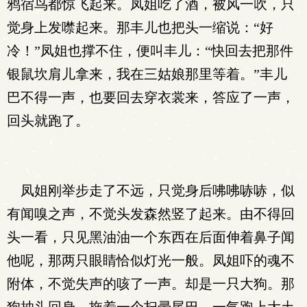
鸦宿鸟都惊飞起来。凤姐吃了酒，被风一吹，只
觉身上发噤起来。那丰儿也把头一缩说：“好
冷！”凤姐也撑不住，便叫丰儿：“快回去把那件
银鼠坎肩儿拿来，我在三姑娘那里等着。”丰儿
巴不得一声，也要回去穿衣裳来，答应了一声，
回头就跑了。
凤姐刚举步走了不远，只觉身后咈咈哧哧，似
有闻嗅之声，不觉头发森然竖了起来。由不得回
头一看，只见黑油油一个东西在后面伸着鼻子闻
他呢，那两只眼睛恰似灯光一般。凤姐吓的魂不
附体，不觉失声的咳了一声。却是一只大狗。那