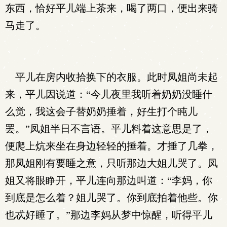
东西，恰好平儿端上茶来，喝了两口，便出来骑
马走了。
平儿在房内收拾换下的衣服。此时凤姐尚未起
来，平儿因说道：“今儿夜里我听着奶奶没睡什
么觉，我这会子替奶奶捶着，好生打个盹儿
罢。”凤姐半日不言语。平儿料着这意思是了，
便爬上炕来坐在身边轻轻的捶着。才捶了几拳，
那凤姐刚有要睡之意，只听那边大姐儿哭了。凤
姐又将眼睁开，平儿连向那边叫道：“李妈，你
到底是怎么着？姐儿哭了。你到底拍着他些。你
也忒好睡了。”那边李妈从梦中惊醒，听得平儿