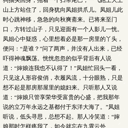
狗抽头回身，拖着一个扫帚尾巴，一气跑上大土
山上方站住了，回身犹向凤姐拱爪儿。凤姐儿此
时心跳神移，急急的向秋爽斋来。已将来至门
口，方转过山子，只见迎面有一个人影儿一恍。
凤姐心中疑惑，心里想着必是那一房里的丫头，
便问：“是谁？”问了两声，并没有人出来，已经
吓得神魂飘荡。恍恍忽忽的似乎背后有人说
道：“婶娘连我也不认得了！”凤姐忙回头一看，
只见这人形容俊俏，衣履风流，十分眼熟，只是
想不起是那房那屋里的媳妇来。只听那人又说
道：“婶娘只管享荣华受富贵的心盛，把我那年
说的立万年永远之基都付于东洋大海了。”凤姐
听说，低头寻思，总想不起。那人冷笑道：“婶
娘那时怎样疼我了，如今就忘在九霄云外