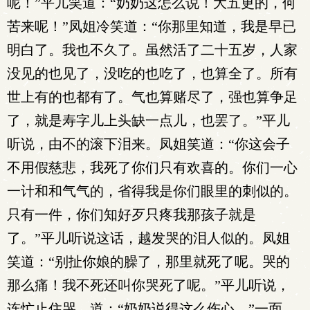
呢！”平儿笑道：“奶奶这怎么说！大五更的，何
苦来呢！”凤姐冷笑道：“你那里知道，我是早已
明白了。我也不久了。虽然活了二十五岁，人家
没见的也见了，没吃的也吃了，也算全了。所有
世上有的也都有了。气也算赌尽了，强也算争足
了，就是寿字儿上头缺一点儿，也罢了。”平儿
听说，由不的滚下泪来。凤姐笑道：“你这会子
不用假慈悲，我死了你们只有欢喜的。你们一心
一计和和气气的，省得我是你们眼里的刺似的。
只有一件，你们知好歹只疼我那孩子就是
了。”平儿听说这话，越发哭的泪人似的。凤姐
笑道：“别扯你娘的臊了，那里就死了呢。哭的
那么痛！我不死还叫你哭死了呢。”平儿听说，
连忙止住哭，道：“奶奶说得这么伤心。”一面