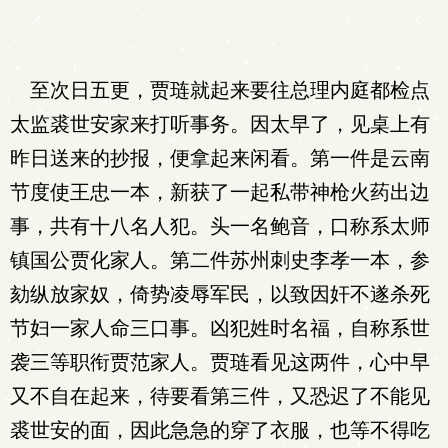
至次日五更，贾琏就起来要往总理内庭都检点
太监裘世安家来打听事务。因太早了，见桌上有
昨日送来的抄报，便拿起来闲看。第一件是云南
节度使王忠一本，新获了一起私带神枪火药出边
事，共有十八名人犯。头一名鲍音，口称系太师
镇国公贾化家人。第二件苏州刺史李孝一本，参
劾纵放家奴，倚势凌辱军民，以致因奸不遂杀死
节妇一家人命三口事。凶犯姓时名福，自称系世
袭三等职衔贾范家人。贾琏看见这两件，心中早
又不自在起来，待要看第三件，又恐迟了不能见
裘世安的面，因此急急的穿了衣服，也等不得吃