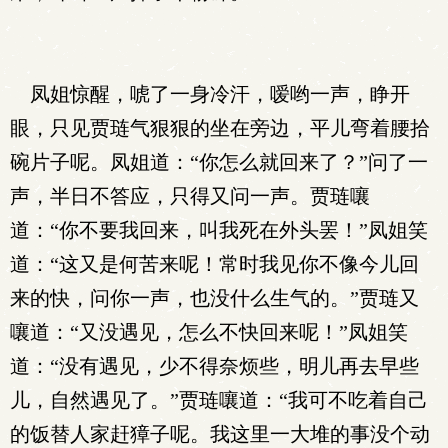
凤姐惊醒，唬了一身冷汗，嗳哟一声，睁开
眼，只见贾琏气狠狠的坐在旁边，平儿弯着腰拾
碗片子呢。凤姐道：“你怎么就回来了？”问了一
声，半日不答应，只得又问一声。贾琏嚷
道：“你不要我回来，叫我死在外头罢！”凤姐笑
道：“这又是何苦来呢！常时我见你不像今儿回
来的快，问你一声，也没什么生气的。”贾琏又
嚷道：“又没遇见，怎么不快回来呢！”凤姐笑
道：“没有遇见，少不得奈烦些，明儿再去早些
儿，自然遇见了。”贾琏嚷道：“我可不吃着自己
的饭替人家赶獐子呢。我这里一大堆的事没个动