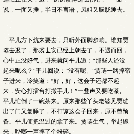
说，一面又捶，半日不言语，凤姐又朦胧睡去。
平儿方下炕来要去，只听外面脚步响。谁知贾
琏去迟了，那裘世安已经上朝去了，不遇而回，
心中正没好气，进来就问平儿道：“那些人还没
起来呢么？”平儿回说：“没有呢。”贾琏一路摔帘
子进来，冷笑道：“好，好，这会子还都不起
来，安心打擂台打撒手儿！”一叠声又要吃茶。
平儿忙倒了一碗茶来。原来那些丫头老婆见贾琏
出了门又复睡了，不打谅这会子回来，原不曾预
备。平儿便把温过的拿了来。贾琏生气，举起碗
来，哗啷一声摔了个粉碎。