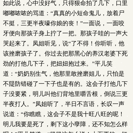
如此说，心中没好气，只得狠命拍了几下，口里
嘟嘟哝哝的骂道：“真真的小短命鬼儿，放着尸
不挺，三更半夜嚎你娘的丧！”一面说，一面咬
牙便向那孩子身上拧了一把。那孩子哇的一声大
哭起来了。凤姐听见，说“了不得！你听听，他
该挫磨孩子了。你过去把那黑心的养汉老婆下死
劲的打他几下子，把妞妞抱过来。”平儿笑
道：“奶奶别生气，他那里敢挫磨姐儿，只怕是
不隄防错碰了一下子也是有的。这会子打他几下
子没要紧，明儿叫他们背地里嚼舌根，倒说三更
半夜打人。”凤姐听了，半日不言语，长叹一声
说道：“你瞧瞧，这会子不是我十旺八旺的呢！
明儿我要是死了，剩下这小孽障，还不知怎么样