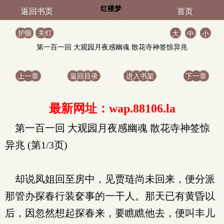
红楼梦
返回书页
首页
护眼
关灯
大
中
小
第一百一回 大观园月夜感幽魂 散花寺神签惊异兆
上一章
返回目录
进入书架
下一章
最新网址：wap.88106.la
第一百一回 大观园月夜感幽魂 散花寺神签惊
异兆 (第1/3页)
却说凤姐回至房中，见贾琏尚未回来，便分派
那管办探春行装奁事的一干人。那天已有黄昏以
后，因忽然想起探春来，要瞧瞧他去，便叫丰儿