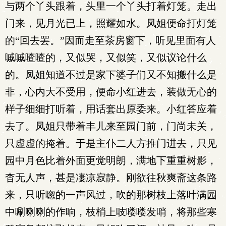
与两个丫头跟着，头里一个丫头打着灯笼。走出
门来，见月光已上，照耀如水。凤姐便命打灯笼
的“回去罢。”因而走至茶房窗下，听见里面有人
嘁嘁喳喳的，又似哭，又似笑，又似议论什么
的。凤姐知道不过是家下婆子们又不知搬什么是
非，心内大不受用，便命小红进去，装做无心的
样子细细打听着，用话套出原委来。小红答应着
去了。凤姐只带着丰儿来至园门前，门尚未关，
只虚虚的掩着。于是主仆二人方推门进去，只见
园中月色比着外面更觉明朗，满地下重重树影，
杳无人声，甚是凄凉寂静。刚欲往秋爽斋这条路
来，只听唿的一声风过，吹的那树枝上落叶满园
中唰喇喇的作响，枝梢上吱喽喽发哨，将那些寒