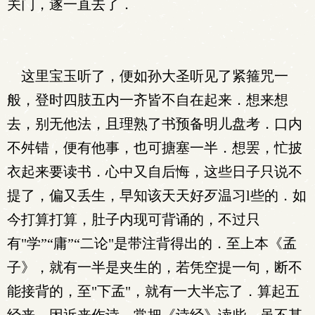
关门，遂一直去了．
这里宝玉听了，便如孙大圣听见了紧箍咒一
般，登时四肢五内一齐皆不自在起来．想来想
去，别无他法，且理熟了书预备明儿盘考．口内
不舛错，便有他事，也可搪塞一半．想罢，忙披
衣起来要读书．心中又自后悔，这些日子只说不
提了，偏又丢生，早知该天天好歹温习l些的．如
今打算打算，肚子内现可背诵的，不过只
有"学”“庸”“二论"是带注背得出的．至上本《孟
子》，就有一半是夹生的，若凭空提一句，断不
能接背的，至"下孟"，就有一大半忘了．算起五