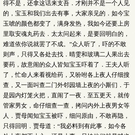
得不是，还拿这话来支吾．才刚并不是一个人见
的，宝玉和我们出去有事，大家亲见的．如今宝
玉唬的颜色都变了，满身发热，我如今还要上房
里取安魂丸药去．太太问起来，是要回明白的，
难道依你说就罢了不成。”众人听了，吓的不敢
则声，只得又各处去找．晴雯和玻璃二人果出去
要药，故意闹的众人皆知宝玉吓着了．王夫人听
了，忙命人来看视给药，又吩咐各上夜人仔细搜
查，又一面叫查二门外邻园墙上夜的小厮们．于
是园内灯笼火把，直闹了一夜．至五更天，就传
管家男女，命仔细查一查，拷问内外上夜男女等
人．贾母闻知宝玉被吓，细问原由，不敢再隐，
只得回明．贾母道：“我必料到有此事．如今各