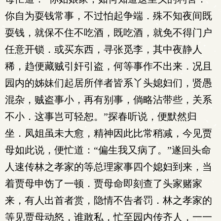
你自为耍钱常事，不过怕起争端．殊不知夜间既
耍钱，就保不住不吃酒，既吃酒，就免不得门户
任意开锁．或买东西，寻张觅李，其中夜静人
稀，趋便藏贼引奸引盗，何等事作不出来．况且
园内的姊妹们起居所伴者皆系丫头媳妇们，贤愚
混杂，贼盗事小，再有别事，倘略沾带些，关系
不小．这事岂可轻恕。”探春听说，便默然归
坐．凤姐虽未大愈，精神因此比常稍减，今见贾
母如此说，便忙道：“偏生我又病了。”遂回头命
人速传林之孝家的等总理家事四个媳妇到来，当
着贾母申饬了一顿．贾母命即刻查了头家赌家
来，有人出首者赏，隐情不告者罚．林之孝家的
等见贾母动怒，谁敢私，忙至园内传齐人，一一