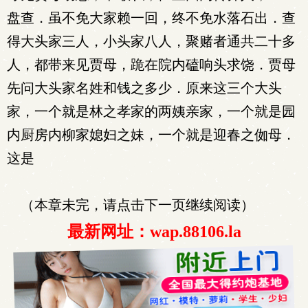
盘查．虽不免大家赖一回，终不免水落石出．查
得大头家三人，小头家八人，聚赌者通共二十多
人，都带来见贾母，跪在院内磕响头求饶．贾母
先问大头家名姓和钱之多少．原来这三个大头
家，一个就是林之孝家的两姨亲家，一个就是园
内厨房内柳家媳妇之妹，一个就是迎春之侞母．
这是
（本章未完，请点击下一页继续阅读）
最新网址：wap.88106.la