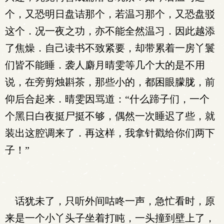
个，又恐明日盘诘那个，若温习那个，又恐盘驳
这个．况一夜之功，亦不能全然温习．因此越添
了焦燥．自己读书不致紧要，却带累着一房丫鬟
们皆不能睡．袭人麝月晴雯等几个大的是不用
说，在旁剪烛斟茶，那些小的，都困眼朦胧，前
仰后合起来．晴雯因骂道：“什么蹄子们，一个
个黑日白夜挺尸挺不够，偶然一次睡迟了些，就
装出这腔调来了．再这样，我拿针戳给你们两下
子！”
话犹未了，只听外间咕咚一声，急忙看时，原
来是一个小丫头子坐着打盹，一头撞到壁上了，