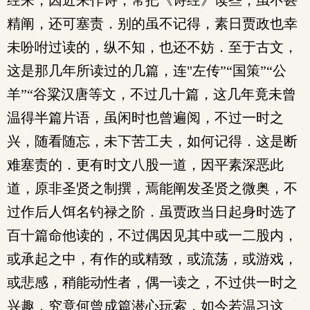
经来，因近来作诗，常把《诗经》读些，虽不甚
精阐，还可塞责．别的虽不记得，素日贾政也幸
未吩咐过读的，纵不知，也还不妨．至于古文，
这是那几年所读过的几篇，连"左传”“国策”“公
羊”“谷粱汉唐等文，不过几十篇，这几年竟未曾
温得半篇片语，虽闲时也曾遍阅，不过一时之
兴，随看随忘，未下苦工夫，如何记得．这是断
难塞责的．更有时文八股一道，因平素深恶此
道，原非圣贤之制撰，焉能阐发圣贤之微奥，不
过作后人饵名钓禄之阶．虽贾政当日起身时选了
百十篇命他读的，不过偶因见其中或一二股内，
或承起之中，有作的或精致，或流荡，或游戏，
或悲感，稍能动性者，偶一读之，不过供一时之
兴趣，究竟何曾成篇潜心玩索．如今若温习这