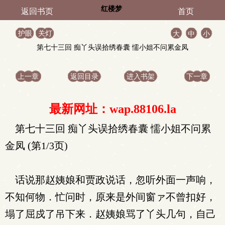
红楼梦
返回书页
首页
护眼
关灯
大
中
小
第七十三回 痴丫头误拾绣春囊 懦小姐不问累金凤
上一章
返回目录
进入书架
下一章
最新网址：wap.88106.la
第七十三回 痴丫头误拾绣春囊 懦小姐不问累
金凤 (第1/3页)
话说那赵姨娘和贾政说话，忽听外面一声响，
不知何物．忙问时，原来是外间窗ァ不曾扣好，
塌了屈戍了吊下来．赵姨娘骂了丫头几句，自己