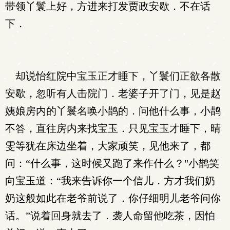
带领丫鬟上好，方进来打发贾政安歇．不在话
下．
却说怡红院中宝玉正才睡下，丫鬟们正欲各散
安歇，忽听有人击院门．老婆子开了门，见是赵
姨娘房内的丫鬟名唤小鹊的．问他什么事，小鹊
不答，直往房内来找宝玉．只见宝玉才睡下，晴
雯等犹在床边坐着，大家顽笑，见他来了，都
问：“什么事，这时候又跑了来作什么？"小鹊笑
向宝玉道：“我来告诉你一个信儿．方才我们奶
奶这般如此在老爷前说了．你仔细明儿老爷问你
话。”说着回身就去了．袭人命留他吃茶，因怕