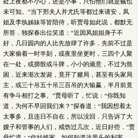
处上夜都不小心，还是小事，只怕他们就是贼也
未可知。”当下邢夫人并尤氏等都过来请安，凤
姐及李纨姊妹等皆陪侍，听贾母如此说，都默无
所答．独探春出位笑道：“近因凤姐姐身子不
好，几日园内的人比先放肆了许多．先前不过是
大家偷着一时半刻，或夜里坐更时，三四个人聚
在一处，或掷骰或斗牌，小小的顽意，不过为熬
困．近来渐次发诞，竟开了赌局，甚至有头家局
主，或三十吊五十吊三百吊的大输赢．半月前竟
有争斗相打之事。”贾母听了，忙说：“你既知
道，为何不早回我们来？"探春道：“我因想着太
太事多，且连日不自在，所以没回．只告诉了大
嫂子和管事的人们，戒饬过几次，近日好些．"贾
母忙道：“你姑娘家，如何知道这里头的利害．