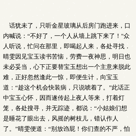
话犹未了，只听金星玻璃从后房门跑进来，口
内喊说：“不好了，一个人从墙上跳下来了！"众
人听说，忙问在那里，即喝起人来，各处寻找．
晴雯因见宝玉读书苦恼，劳费一夜神思，明日也
未必妥当，心下正要替宝玉想出一个主意来脱此
难，正好忽然逢此一惊，即便生计，向宝玉
道：“趁这个机会快装病，只说唬着了。”此话正
中宝玉心怀，因而遂传起上夜人等来，打着灯
笼，各处搜寻，并无踪迹，都说：“小姑娘们想
是睡花了眼出去，风摇的树枝儿，错认作人
了。”晴雯便道：“别放诌屁！你们查的不严，怕