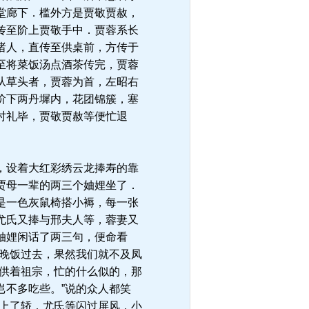
堂廊下．槛外方是贾敬贾赦，
传至阶上贾敬手中．贾蓉系长
诸人，直传至供桌前，方传于
至将菜饭汤点酒茶传完，贾蓉
从草头者，贾蓉为首，左昭右
阶下两丹墀内，花团锦簇，塞
时礼毕，贾敬贾赦等便忙退
，设着大红彩绣云龙捧寿的靠
贾母一辈的两三个妯娌坐了．
是一色灰鼠椅搭小褥，每一张
尤氏又捧与邢夫人等，蓉妻又
妯娌闲话了两三句，便命看
过晚饭过去，果然我们就不及凤
里供着祖宗，忙的什么似的，那
岂不多吃些。”说的众人都笑
前上了轿．尤氏等闪过屏风，小