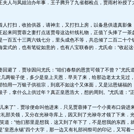
夫人与凤姐治办年事．王子腾升了九省都检点，贾雨村补授了
人打扫，收拾供器，请神主，又打扫上房，以备悬供遗真影像
正起来同贾蓉之妻打点送贾母这边针线礼物，正值丫头捧了一茶
是一百五十三两六钱七分，里头成色不等，共总倾了二百二十个
海棠式的，也有笔锭如意的，也有八宝联春的．尤氏命：“收起
回避了．贾珍因问尤氏：“咱们春祭的恩赏可领了不曾？"尤氏道
等这几两银子使，多少是皇上天恩．早关了来，给那边老太太见过
那怕用一万银子供祖宗，到底不如这个又体面，又是沾恩锡福的
子，拿什么上供过年？真正皇恩浩大，想的周到。”尤氏道：“正
儿来了"．贾珍便命叫他进来．只见贾蓉捧了一个小黄布口袋进来
不在礼部关领，又分在光禄寺库上，因又到了光禄寺才领了下来．
珍笑道：“他们那里是想我．这又到了年下了，不是想我的东西，
是"皇恩永锡"四个大字，那一边又有礼部祠祭司的印记，又写着