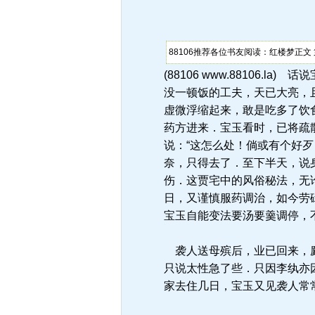
88106推荐各位书友阅读：红楼梦正文
(88106 www.8810
没一顿饭的工夫，天已大亮，
虚微浮缩起来，敢是吃多了饮
药方进来．宝玉看时，已将疏
说：“这怎么处！倘或有个好歹
奈，只得去了．至下半天，说
伤．这贾宅中的风俗秘法，无
日，又谨慎服药调治，如今劳
宝玉自能变法要汤要羹调停，
袭人送母殡后，业已回来，麝
只说太性急了些．只因李纨亦
家去住几日，宝玉又见袭人常