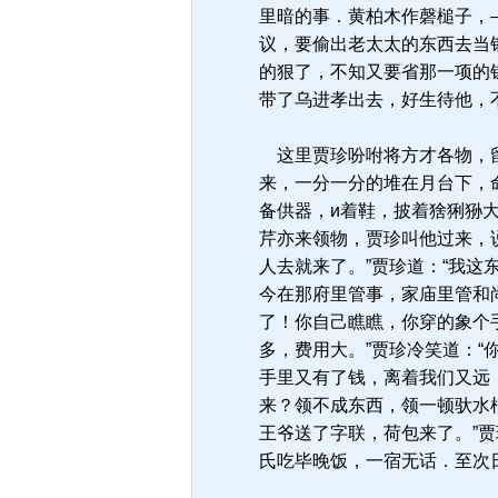
里暗的事．黄柏木作磬槌子，
议，要偷出老太太的东西去当
的狠了，不知又要省那一项的
带了乌进孝出去，好生待他，
这里贾珍吩咐将方才各物，留
来，一分一分的堆在月台下，
备供器，и着鞋，披着猞猁狲
芹亦来领物，贾珍叫他过来，
人去就来了。”贾珍道：“我
今在那府里管事，家庙里管和
了！你自己瞧瞧，你穿的象个
多，费用大。”贾珍冷笑道：
手里又有了钱，离着我们又远
来？领不成东西，领一顿驮水
王爷送了字联，荷包来了。”
氏吃毕晚饭，一宿无话．至次