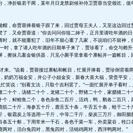
分，净折银若干两，某年月日龙禁尉候补侍卫贾蓉当堂领讫，值
帽，命贾蓉捧着银子跟了来，回过贾母王夫人，又至这边回过
焚了．又命贾蓉道：“你去问问你琏二婶子，正月里请吃年酒的
请时，就不能重犯了．旧年不留心重了几家，不说咱们不留神，
．一时，拿了请人吃年酒的日期单子来了．贾珍看了，命交与赖
屏，擦抹几案金银供器．只见小厮手里拿着个禀帖并一篇帐目，回
才来。”说着，贾蓉接过禀帖和帐目，忙展开捧着，贾珍倒背着
爷，奶奶万福金安，并公子小姐金安．新春大喜大福，荣贵平安，
也忙笑说：“别看文法，只取个吉利罢了。”一面忙展开单子看时，
猪二十个，汤猪二十个，龙猪二十个，野猪二十个，家腊猪二十
十个，鲟鳇鱼二个，各色杂鱼二百斤，活鸡，鸭，鹅各二百只，
鹿筋二十斤，海参五十斤，鹿舌五十条，牛舌五十条，蛏干二十
斤，银霜炭上等选用一千斤，中等二千斤，柴炭三万斤，御田胭
谷各五十斛，下用常米一千石，各色干菜一车，外卖粱谷，牲口
鹿两对，活白兔四对，黑兔四对，活锦鸡两对，西洋鸭两对。”