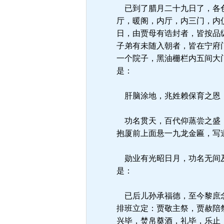
已到了腊月二十九日了，各色
厅，暖阁，内厅，内三门，内
日，由贾母有诰封者，皆按品
子弟有未随入朝者，皆在宁府
一个院子，黑油栅栏内五间大门
是：
肝脑涂地，兆姓赖保育之恩
功名贯天，百代仰蒸尝之盛．
抱厦前上面悬一九龙金匾，写
勋业有光昭日月，功名无间及
是：
已后儿孙承福德，至今黎庶念
排班立定：贾敬主祭，贾赦陪
兴毕，焚帛奠酒，礼毕，乐止