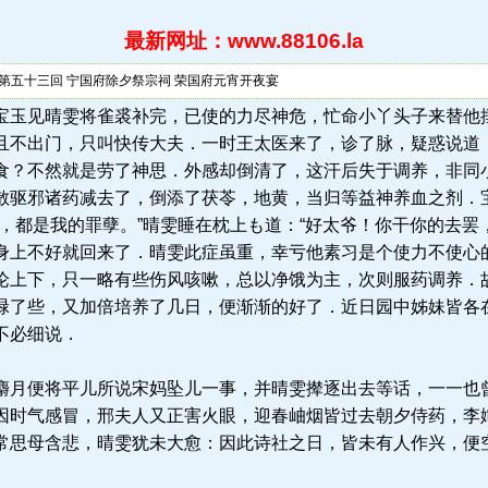
最新网址：www.88106.la
 第五十三回 宁国府除夕祭宗祠 荣国府元宵开夜宴
6.la) 话说宝玉见晴雯将雀裘补完，已使的力尽神危，忙命小丫头子来
且不出门，只叫快传大夫．一时王太医来了，诊了脉，疑惑说道
食？不然就是劳了神思．外感却倒清了，这汗后失于调养，非同
散驱邪诸药减去了，倒添了茯苓，地黄，当归等益神养血之剂．
，都是我的罪孽。”晴雯睡在枕上も道：“好太爷！你干你的去罢
身上不好就回来了．晴雯此症虽重，幸亏他素习是个使力不使心
论上下，只一略有些伤风咳嗽，总以净饿为主，次则服药调养．
碌了些，又加倍培养了几日，便渐渐的好了．近日园中姊妹皆各
不必细说．
月便将平儿所说宋妈坠儿一事，并晴雯撵逐出去等话，一一也
因时气感冒，邢夫人又正害火眼，迎春岫烟皆过去朝夕侍药，李
常思母含悲，晴雯犹未大愈：因此诗社之日，皆未有人作兴，便