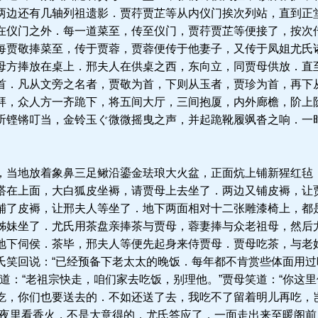
两边还有几轴列祖遗影．贾荇贾芷等从内仪门挨次列站，直到正
在仪门之外．每一道菜至，传至仪门，贾荇贾芷等便接了，按次
每贾敬捧菜至，传于贾蓉，贾蓉便传于他妻子，又传于凤姐尤氏
母方捧放在桌上．邢夫人在供桌之西，东向立，同贾母供放．直
首．凡从文旁之名者，贾敬为首，下则从玉者，贾珍为首，再下
拜，众人方一齐跪下，将五间大厅，三间抱厦，内外廊檐，阶上
听铿锵叮当，金铃玉ぐ微微摇曳之声，并起跪靴履飒沓之响．一
当地放着象鼻三足鳅沿鎏金珐琅大火盆，正面炕上铺新猩红毡
搭在上面，大白狐皮坐褥，请贾母上去坐了．两边又铺皮褥，让
铺了皮褥，让邢夫人等坐了．地下两面相对十二张雕漆椅上，都
姊妹坐了．尤氏用茶盘亲捧茶与贾母，蓉妻捧与众老祖母，然后
地下伺侯．茶毕，邢夫人等便先起身来侍贾母．贾母吃茶，与老
氏笑回说：“已经预备下老太太的晚饭．每年都不肯赏些体面用
道：“老祖宗快走，咱们家去吃饭，别理他。”贾母笑道：“你这
吃，你们也要送去的．不如还送了去，我吃不了留着明儿再吃，
人夜里看香火，不是大意得的．尤氏答应了．一面走出来至暖阁