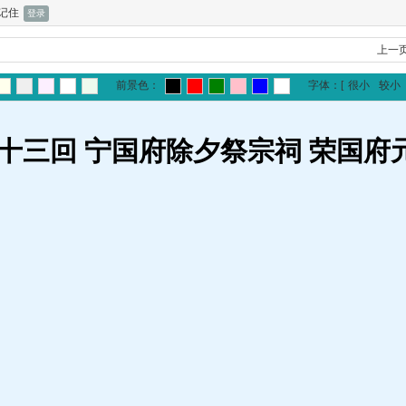
记住
上一
前景色：
字体：
[
很小
较小
五十三回 宁国府除夕祭宗祠 荣国府