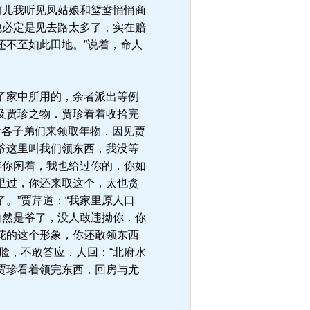
前儿我听见凤姑娘和鸳鸯悄悄商
他必定是见去路太多了，实在赔
还不至如此田地。”说着，命人
了家中所用的，余者派出等例
及贾珍之物．贾珍看着收拾完
看各子弟们来领取年物．因见贾
大爷这里叫我们领东西，我没等
年你闲着，我也给过你的．你如
里过，你还来取这个，太也贪
。”贾芹道：“我家里原人口
自然是爷了，没人敢违拗你．你
花的这个形象，你还敢领东西
脸，不敢答应．人回：“北府水
里贾珍看着领完东西，回房与尤