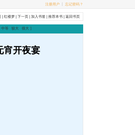
注册用户
┊
忘记密码？
页
|
红楼梦
|
下一页
|
加入书签
|
推荐本书
|
返回书页
中等
较大
很大
]
元宵开夜宴