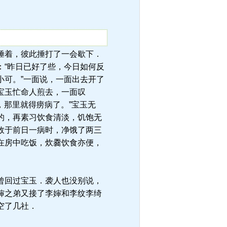
替他捶着，彼此捶打了一会歇下．
：“昨日已好了些，今日如何反
小可。”一面说，一面出去开了
宝玉忙命人煎去，一面叹
，那里就得痨病了。”宝玉无
的，再素习饮食清淡，饥饱无
故于前日一病时，净饿了两三
在房中吃饭，炊爨饮食亦便，
曾回过宝玉．袭人也没别说，
婶之弟又接了李婶和李纹李绮
空了几社．