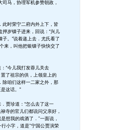
大司马，协理军机参赞朝政，
．此时荣宁二府内外上下，皆
盘押岁锞子进来，回说：“兴儿
锞子。”说着递上去．尤氏看了
这个来，叫他把银锞子快快交了
：“今儿我打发蓉儿关去
，置了祖宗的供，上领皇上的
．除咱们这样一二家之外，那
是这话。”
．贾珍道：“怎么去了这一
光禄寺的官儿们都说问父亲好，
就是想我的戏酒了．"一面说，
一行小字，道是"宁国公贾演荣