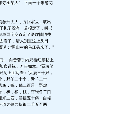
年寺丞某人"，下面一个朱笔花
贾赦邢夫人，方回家去，取出
日子拟了没有．若拟定了，叫书
倒象两宅商议定了送虚情怕费
升去看了，请人别重这上头日
说：“黑山村的乌庄头来了。”
两手，向贾蓉手内只看红禀帖上
加官进禄，万事如意。”贾珍笑
只见上面写着：“大鹿三十只，
个，野羊二十个，青羊二十
风鸡，鸭，鹅二百只，野鸡，
斤，榛，松，桃，杏穰各二口
脂米二石，碧糯五十斛，白糯
各项之银共折银二千五百两．