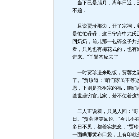
当下已是腊月，离年日近，王
不题．
且说贾珍那边，开了宗祠，着
是忙忙碌碌．这日宁府中尤氏
回奶奶，前儿那一包碎金子共
看，只见也有梅花式的，也有
进来。”丫鬟答应去了．
一时贾珍进来吃饭，贾蓉之妻
了。”贾珍道：“咱们家虽不
恩，下则是托祖宗的福．咱们
些世袭穷官儿家，若不仗着这银
二人正说着，只见人回：“哥
日。”贾蓉陪笑回说：“今儿
多日不见，都着实想念．"贾
一面瞧那黄布口袋，上有印就