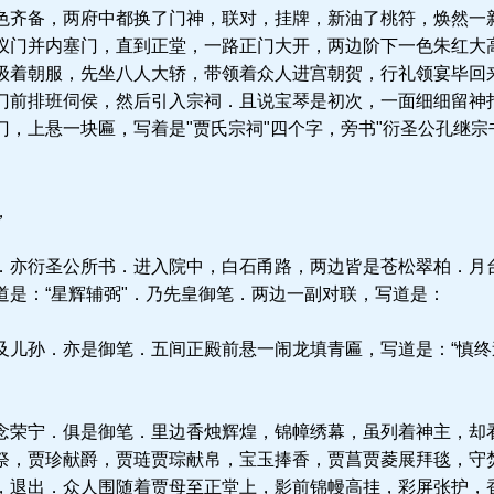
齐备，两府中都换了门神，联对，挂牌，新油了桃符，焕然一
仪门并内塞门，直到正堂，一路正门大开，两边阶下一色朱红大
级着朝服，先坐八人大轿，带领着众人进宫朝贺，行礼领宴毕回
门前排班伺侯，然后引入宗祠．且说宝琴是初次，一面细细留神
，上悬一块匾，写着是"贾氏宗祠"四个字，旁书"衍圣公孔继宗
，
亦衍圣公所书．进入院中，白石甬路，两边皆是苍松翠柏．月
道是：“星辉辅弼"．乃先皇御笔．两边一副对联，写道是：
儿孙．亦是御笔．五间正殿前悬一闹龙填青匾，写道是：“慎终
荣宁．俱是御笔．里边香烛辉煌，锦幛绣幕，虽列着神主，却
祭，贾珍献爵，贾琏贾琮献帛，宝玉捧香，贾菖贾菱展拜毯，守
，退出．众人围随着贾母至正堂上，影前锦幔高挂，彩屏张护，