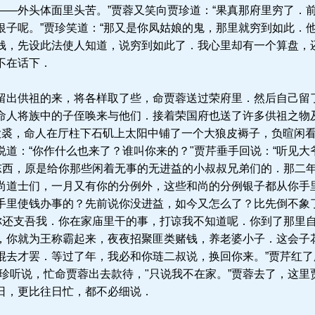
——外头体面里头苦。”贾蓉又笑向贾珍道：“果真那府里穷了．
银子呢。”贾珍笑道：“那又是你凤姑娘的鬼，那里就穷到如此．
钱，先设此法使人知道，说穷到如此了．我心里却有一个算盘，
不在话下．
出供祖的来，将各样取了些，命贾蓉送过荣府里．然后自己留
命人将族中的子侄唤来与他们．接着荣国府也送了许多供祖之物
大裘，命人在厅柱下石矶上太阳中铺了一个大狼皮褥子，负暄闲
说道：“你作什么也来了？谁叫你来的？"贾芹垂手回说：“听见
这东西，原是给你那些闲着无事的无进益的小叔叔兄弟们的．那二
尚道士们，一月又有你的分例外，这些和尚的分例银子都从你手
手里使钱办事的？先前说你没进益，如今又怎么了？比先倒不象了
“你还支吾我．你在家庙里干的事，打谅我不知道呢．你到了那里
，你就为王称霸起来，夜夜招聚匪类赌钱，养老婆小子．这会子
棍去才罢．等过了年，我必和你琏二叔说，换回你来。”贾芹红了
贾珍听说，忙命贾蓉出去款待，"只说我不在家。”贾蓉去了，这
日，更比往日忙，都不必细说．