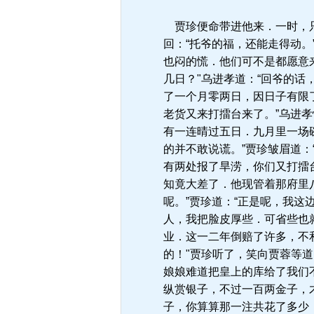
贾珍便命带进他来．一时，只
回：“托爷的福，还能走得动。
也闷的慌．他们可不是都愿意
几日？"乌进孝道：“回爷的
了一个月零两日，因日子有限
老货又来打擂台来了。”乌进
有一连晴过五日．九月里一场
的并不敢说谎。”贾珍皱眉道
有两处报了旱涝，你们又打擂
知竟大差了．他现管着那府里
呢。”贾珍道：“正是呢，我
人，我把脸皮厚些．可省些也
业．这一二年倒赔了许多，不
的！"贾珍听了，笑向贾蓉等道
娘娘难道把皇上的库给了我们
纵赏银子，不过一百两金子，
子，你算算那一注共花了多少