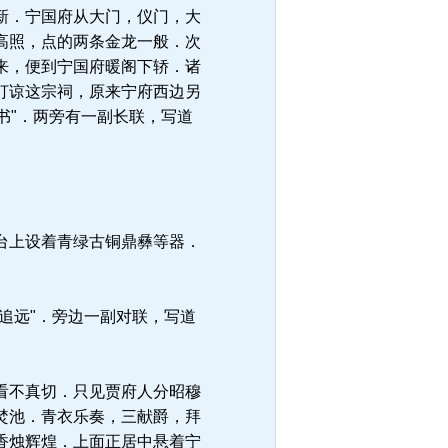
新．宁国府从大门，仪门，大
高照，点的两条金龙一般．次
来，便到宁国府暖阁下轿．诸
打谅这宗祠，原来宁府西边另
书"．两旁有一副长联，写道
台上设着青绿古铜鼎彝等器．
追远"．旁边一副对联，写道
看不真切．只见贾府人分昭穆
焚池．青衣乐奏，三献爵，拜
香烛辉煌．上面正居中悬着宁