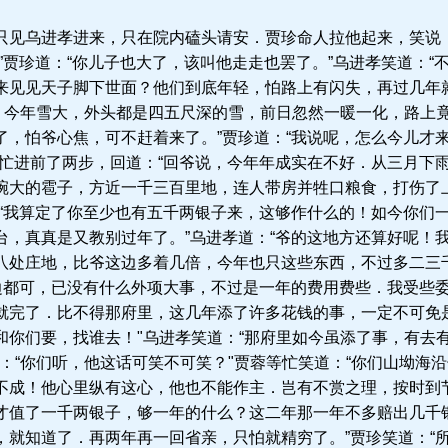
见乌进孝进来，只在院内磕头请安．贾珍命人拉他起来，笑说：
”贾珍道：“你儿子也大了，该叫他走走也罢了。”乌进孝笑道：“
来见见天子脚下世面？他们到底年轻，怕路上有闪失，再过几年就
话，今年雪大，外头都是四五尺深的雪，前日忽然一暖一化，路上
了，怕爷心焦，可不赶着来了。”贾珍道：“我说呢，怎么今儿才
孝忙进前了两步，回道：“回爷说，今年年成实在不好．从三月下
碗大的雹子，方近一千三百里地，连人带房并牲口粮食，打伤了
：“我算定了你至少也有五千两银子来，这够作什么的！如今你们
台，真真是又教别过年了。”乌进孝道：“爷的这地方还算好呢！
八处庄地，比爷这边多着几倍，今年也只这些东西，不过多二三
这边都可，已没有什么外项大事，不过是一年的费用费些．我受些
就完了．比不得那府里，这几年添了许多花钱的事，一定不可免
和你们要，找谁去！"乌进孝笑道：“那府里如今虽添了事，有去
：“你们听，他这话可笑不可笑？"贾蓉等忙笑道：“你们山坳海
不成！他心里纵有这心，他也不能作主．岂有不赏之理，按时到
才值了一千两银子，够一年的什么？这二年那一年不多赔出几千
，就知道了．再两年再一回省亲，只怕就精穷了。”贾珍笑道：“