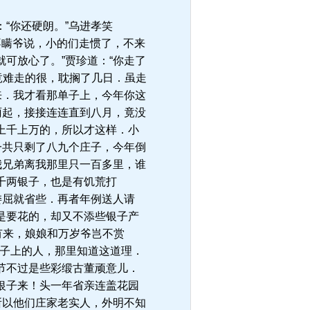
“你还硬朗。”乌进孝笑
不瞒爷说，小的们走惯了，不来
可放心了。”贾珍道：“你走了
竟难走的很，耽搁了几日．虽走
来．我才看那单子上，今年你这
雨起，接接连连直到八月，竟没
上千上万的，所以才这样．小
一共只剩了八九个庄子，今年倒
我兄弟离我那里只一百多里，谁
千两银子，也是有饥荒打
委屈就省些．再者年例送人请
是要花的，却又不添些银子产
有来，娘娘和万岁爷岂不赏
沿子上的人，那里知道这道理．
节不过是些彩缎古董顽意儿．
银子来！头一年省亲连盖花园
所以他们庄家老实人，外明不知