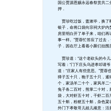
国公贾源恩赐永远春祭赏共二
押．
贾珍吃过饭，盥漱毕，换了靴
银子，命将口袋向宗祠大炉内
房里明白开了单子来，咱们再
事一样。”贾蓉忙答应了过去
子．因在厅上看着小厮们抬围
贾珍道：“这个老砍头的今儿
写着：“门下庄头乌进孝叩请
道：“庄家人有些意思。”贾蓉
獐子五十只，狍子五十只，暹
个，家汤羊二十个，家风羊二
兔子各二百对，熊掌二十对，
袋，大对虾五十对，干虾二百
五十斛，粉粳五十斛，杂色粱
外门下孝敬哥儿姐儿顽意：活