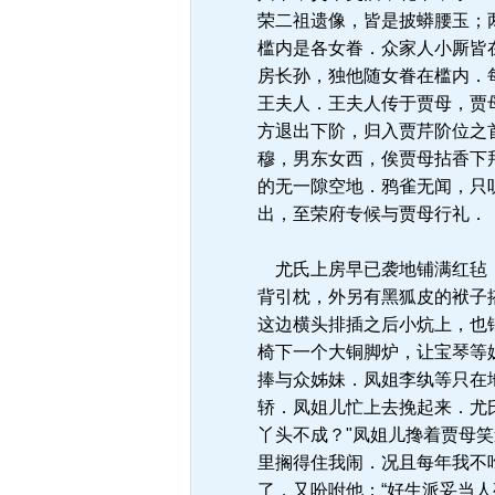
荣二祖遗像，皆是披蟒腰玉；
槛内是各女眷．众家人小厮皆
房长孙，独他随女眷在槛内．
王夫人．王夫人传于贾母，贾
方退出下阶，归入贾芹阶位之
穆，男东女西，俟贾母拈香下
的无一隙空地．鸦雀无闻，只
出，至荣府专候与贾母行礼．
尤氏上房早已袭地铺满红毡，
背引枕，外另有黑狐皮的袱子
这边横头排插之后小炕上，也
椅下一个大铜脚炉，让宝琴等
捧与众姊妹．凤姐李纨等只在
轿．凤姐儿忙上去挽起来．尤
丫头不成？"凤姐儿搀着贾母笑
里搁得住我闹．况且每年我不
了．又吩咐他：“好生派妥当