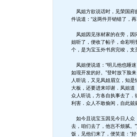
凤姐方欲说话时，见荣国府的
件说道：“这两件开销错了，
凤姐因见张材家的在旁，因问
姐听了，便收了帖子，命彩明
个，是为宝玉外书房完竣，支
凤姐便说道：“明儿他也睡迷
如现开发的好。”登时放下脸来
人听说，又见凤姐眉立，知是
大板，还要进来叩谢．凤姐道：
众人听说，方各自执事去了．
利害．众人不敢偷闲，自此兢
如今且说宝玉因见今日人众，
去，咱们去了，他岂不烦腻。
饭，见他们来了，便笑道：“好