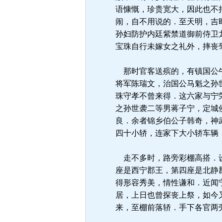
语慷慨，珍贵宽大，因此也不
闹，自不用说的．至天明，吉
孙妇防护内廷紫禁道御前侍卫
宝珠自行未嫁女之礼外，摔丧
那时官客送殡的，有镇国公牛
将军陈瑞文，治国公马魁之孙
珠守孝不曾来得．这六家与宁
之孙世袭二等男蒋子宁，定城
良．余者锦乡伯公子韩奇，神
四十小轿，连家下大小轿车辆
走不多时，路旁彩棚高搭．设
座是西宁郡王，第四座是北静
得形容秀美，情性谦和．近闻
居，上日也曾探丧上祭，如今
来，至棚前落轿．手下各官两