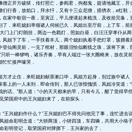
僧正开方破狱，传灯照亡，参阎君，拘都鬼，筵请地藏王，开
僧们行香，放焰口，拜水忏，又有十三众尼僧，搭绣衣，и红鞋
，在家中歇宿一夜，至寅正，平儿便请起来梳洗．及收拾完备，
刻了．来旺媳妇率领诸人伺候已久．凤姐出至厅前，上了车，前
．大门上门灯朗挂，两边一色戳灯，照如白昼，白汪汪穿孝仆从
．凤姐下了车，一手扶着丰儿，两个媳妇执着手把灯罩，簇拥着
中登仙阁灵前，一见了棺材，那眼泪恰似断线之珠，滚将下来．
。”只听一棒锣鸣，诸乐齐奏，早有人端过一张大圈椅来，放在灵
都忙忙接声嚎哭．
方才止住．来旺媳妇献茶漱口毕，凤姐方起身，别过族中诸人
亲客上的一人未到．即命传到，那人已张惶愧惧．凤姐冷笑道：
我的话。”那人道：“小的天天都来的早，只有今儿，醒了觉得早
只见荣国府中的王兴媳妇来了，在前探头．
“王兴媳妇作什么？"王兴媳妇巴不得先问他完了事，连忙进去说
．凤姐命彩明念道：“大轿两顶，小轿四顶，车四辆，共用大小络
便命彩明登记，取荣国府对牌掷下．王兴家的去了．