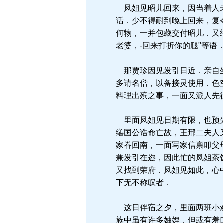
凤姐见昭儿回来，因当着人未
话．少不得耐到晚上回来，复
何物，一并包藏交付昭儿．又
老婆，-回来打折你的腿"等
那贾珍因见发引日近．亲自坐
多请名僧，以备接灵使用．色
料理出殡之事，一面又派人先
里面凤姐见日期有限，也预先
缮国公诰命亡故，王邢二夫人
家眷回南，一面写家信禀叩父
兼发引在迩，因此忙的凤姐茶
又找到荣府．凤姐见如此，心
下无不称叹者．
这日伴宿之夕，里面两班小戏
族中虽有许多妯娌，但或有羞