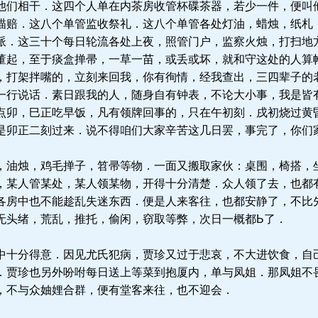
他们相干．这四个人单在内茶房收管杯碟茶器，若少一件，便叫
描赔．这八个单管监收祭礼．这八个单管各处灯油，蜡烛，纸札
派．这三十个每日轮流各处上夜，照管门户，监察火烛，打扫地
董起，至于痰盒掸帚，一草一苗，或丢或坏，就和守这处的人算
，打架拌嘴的，立刻来回我，你有徇情，经我查出，三四辈子的
一行说话．素日跟我的人，随身自有钟表，不论大小事，我是皆
点卯，巳正吃早饭，凡有领牌回事的，只在午初刻．戌初烧过黄
是卯正二刻过来．说不得咱们大家辛苦这几日罢，事完了，你们家
油烛，鸡毛掸子，笤帚等物．一面又搬取家伙：桌围，椅搭，
，某人管某处，某人领某物，开得十分清楚．众人领了去，也都
各房中也不能趁乱失迷东西．便是人来客往，也都安静了，不比
无头绪，荒乱，推托，偷闲，窃取等弊，次日一概都Ь了．
十分得意．因见尤氏犯病，贾珍又过于悲哀，不大进饮食，自
．贾珍也另外吩咐每日送上等菜到抱厦内，单与凤姐．那凤姐不
，不与众妯娌合群，便有堂客来往，也不迎会．