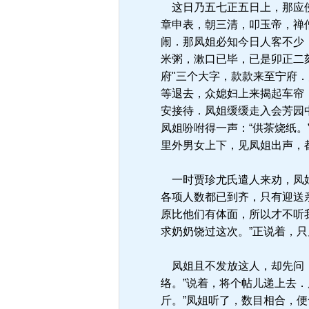
这日乃五七正五日上，那应佛
章申表，朝三清，叩玉帝，禅
闹．那凤姐必知今日人客不少
米粥，漱口已毕，已是卯正二
府"三个大字，款款来至宁府
等退去，众媳妇上来揭起车帘
安接待．凤姐缓缓走入会芳园
凤姐吩咐得一声：“供茶烧纸
里外男女上下，见凤姐出声，
一时贾珍尤氏遣人来劝，凤姐
各项人数都已到齐，只有迎送
原比他们有体面，所以才不听
求奶奶饶过这次。”正说着，
凤姐且不发放这人，却先问：
络。”说着，将个帖儿递上去
斤。”凤姐听了，数目相合，