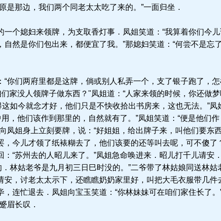
！原是那边，我们两个同老太太吃了来的。”一面归坐．
一个媳妇来领牌，为支取香灯事．凤姐笑道：“我算着你们今儿
，自然是你们包出来，都便宜了我。”那媳妇笑道：“何尝不是忘
“你们两府里都是这牌，倘或别人私弄一个，支了银子跑了，怎样
咱们家没人领牌子做东西？"凤姐道：“人家来领的时候，你还做
得这如今就念才好，他们只是不快收拾出书房来，这也无法。”凤
中用，他们该作到那里的，自然就有了。”凤姐笑道：“便是他们
向凤姐身上立刻要牌，说：“好姐姐，给出牌子来，叫他们要东西
罢，今儿才领了纸裱糊去了，他们该要的还等叫去呢，可不傻了
回：“苏州去的人昭儿来了。”凤姐急命唤进来．昭儿打千儿请安．
来的．林姑老爷是九月初三日巳时没的。”二爷带了林姑娘同送林
请安，讨老太太示下，还瞧瞧奶奶家里好，叫把大毛衣服带几件去
说毕，连忙退去．凤姐向宝玉笑道：“你林妹妹可在咱们家住长了。
，蹙眉长叹．