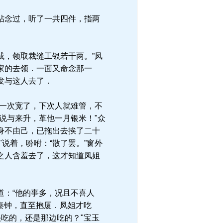
帖念过，听了一共四件，指两
成，领取裁缝工银若干两。”凤
家的去领．一面又命念那一
发与这人去了．
一次宽了，下次人就难管，不
去说与来升，革他一月银米！"众
身不由己，已拖出去挨了二十
说着，吩咐：“散了罢。”窗外
之人含羞去了，这才知道凤姐
：“他的事多，况且不喜人
秦钟，直至抱厦．凤姐才吃
头吃的，还是那边吃的？"宝玉