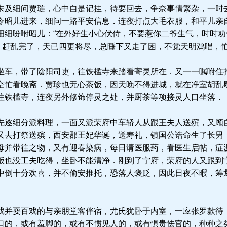
及细问贾琏，心中自是记挂，待要回去，争奈事情繁杂，一时
令昭儿进来，细问一路平安信息．连夜打点大毛衣服，和平儿亲
细细吩咐昭儿：“在外好生小心伏侍，不要惹你二爷生气，时时
语．赶乱完了，天已四更将尽，总睡下又走了困，不觉天明鸡唱，
车，带了陰阳司吏，往铁槛寺来踏看寄灵所在．又一一嘱咐住
空忙看晚斋．贾珍也无心茶饭，因天晚不得进城，就在净室胡乱
往铁槛寺，连夜另外修饰停灵之处，并厨茶等项接灵人口坐落．
逐细分派料理，一面又派荣府中车轿人从跟王夫人送殡，又顾
又去打祭送殡，西安郡王妃华诞，送寿礼，镇国公诰命生了长男
母并带往之物，又有迎春染病，每日请医服药，看医生启帖，症
饭也没工夫吃得，坐卧不能清净．刚到了宁府，荣府的人又跟到
中倒十分欢喜，并不偷安推托，恐落人褒贬，因此日夜不暇，筹
并耍百戏的与亲朋堂客伴宿，尤氏犹卧于内室，一应张罗款待
口的，或有羞脚的，或有不惯见人的，或有惧贵怯官的，种种之