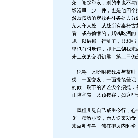
茶，随起举哀，别的事也不与
饭器皿，少一件，也是他四个
然后按我的定数再往各处去分
某人守某处，某处所有桌椅古
看，或有偷懒的，赌钱吃酒的
规，以后那一行乱了，只和那
里也有时辰钟．卯正二刻我来
来上夜的交明钥匙．第二日仍
说罢，又吩咐按数发与茶叶，
类．一面交发，一面提笔登记
的做，剩下的苦差没个招揽．
正陪举哀，又顾接客．如这些
凤姐儿见自己威重令行，心中
粥，精致小菜，命人送来劝食
来点卯理事，独在抱厦内起坐