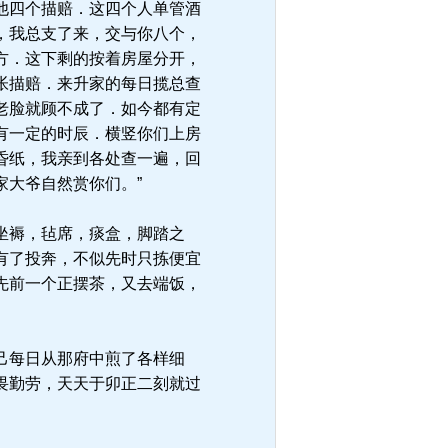
他四个描赔．这四个人单管酒
，我总支了来，交与你八个，
方．这下剩的按着房屋分开，
帐描赔．来升家的每日揽总查
老脸就顾不成了．如今都有定
有一定的时辰．横竖你们上房
昏纸，我亲到各处查一遍，回
大爷自然赏你们。”
坐褥，毡席，痰盒，脚踏之
有了投奔，不似先时只拣便宜
先前一个正摆茶，又去端饭，
己每日从那府中煎了各样细
畏勤劳，天天于卯正二刻就过