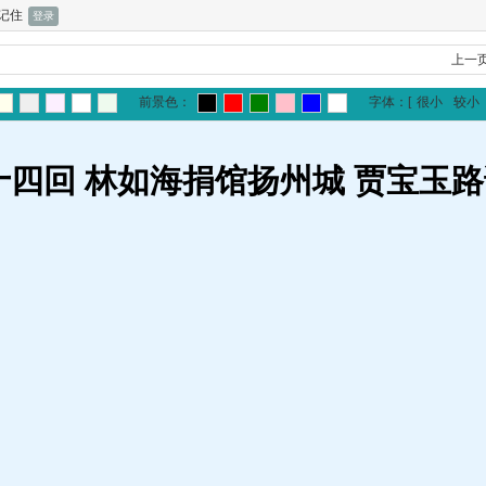
记住
上一
前景色：
字体：
[
很小
较小
十四回 林如海捐馆扬州城 贾宝玉