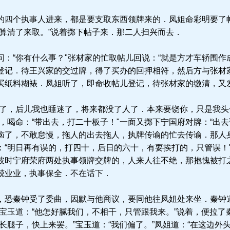
四个执事人进来，都是要支取东西领牌来的．凤姐命彩明要了
再算清了来取。”说着掷下帖子来．那二人扫兴而去．
：“你有什么事？"张材家的忙取帖儿回说：“就是方才车轿围作
登记．待王兴家的交过牌，得了买办的回押相符，然后方与张材
买纸料糊裱．凤姐听了，即命收帖儿登记，待张材家的缴清，又
了，后儿我也睡迷了，将来都没了人了．本来要饶你，只是我头
，喝命：“带出去，打二十板子！"一面又掷下宁国府对牌：“出
恼了，不敢怠慢，拖人的出去拖人，执牌传谕的忙去传谕．那人
“明日再有误的，打四十，后日的六十，有要挨打的，只管误！"
彼时宁府荣府两处执事领牌交牌的，人来人往不绝，那抱愧被打
兢业业，执事保全．不在话下．
恐秦钟受了委曲，因默与他商议，要同他往凤姐处来坐．秦钟道
”宝玉道：“他怎好腻我们，不相干，只管跟我来。”说着，便拉了
长腿子，快上来罢。”宝玉道：“我们偏了。”凤姐道：“在这边外