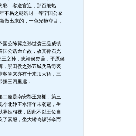
火彩，客送官迎，那百般热
兆年不易之朝诰封一等宁国公冢
着新做出来的，一色光艳夺目．
齐国公陈翼之孙世袭三品威镇
缮国公诰命亡故，故其孙石光
郡王之孙，忠靖侯史鼎，平原侯
辉，景田侯之孙五城兵马司裘
堂客算来亦有十来顶大轿，三
带摆三四里远．
第二座是南安郡王祭棚，第三
现今北静王水溶年未弱冠，生
以异姓相视，因此不以王位自
换了素服，坐大轿鸣锣张伞而