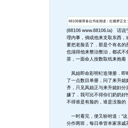
88106推荐各位书友阅读：红楼梦正文
(88106 www.88106
理内事，倘或他来支取东西，
要把老脸丢了．那是个有名的烈
也须得他来整治整治，都忒不
茶，一面命人按数取纸来抱着
凤姐即命彩明钉造簿册．即时
了一点数目单册，问了来升媳
齐，只见凤姐正与来升媳妇分
嫌了．我可比不得你们奶奶好
不得谁是有脸的，谁是没脸的
一时看完，便又吩咐道：“这
分作两班，每日单管本家亲戚