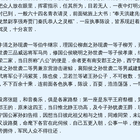
把众人放在眼里，挥霍指示，任其所为，目若无人．一夜中灯明
时已到，一般六十四名青衣请灵，前面铭旌上大书：“奉天洪建
龙禁尉享强寿贾门秦氏恭人之灵柩"．一应执事陈设，皆系现赶
驾灵，十分哀苦．
清之孙现袭一等伯牛继宗，理国公柳彪之孙现袭一等子柳芳，
世袭三品威远将军马尚，修国公侯晓明之孙世袭一等子侯孝康，
荣二家，当日所称"八公"的便是．余者更有南安郡王之孙，西宁
侯之孙世袭二等男兼京营游击谢鲸，襄阳侯之孙世袭二等男戚建
武将军公子冯紫英，陈也俊，卫若兰等诸王孙公子，不可枚数．
，不下百余十乘．连前面各色执事，陈设，百耍，浩浩荡荡，一
席张筵，和音奏乐，俱是各家路祭：第一座是东平王府祭棚，
郡王的．原来这四王，当日惟北静王功高，及今子孙犹袭王爵．
宁国公冢孙妇告殂，因想当日彼此祖父相与之情，同难同荣，未
又设路奠，命麾下各官在此伺候．自己五更入朝，公事一毕，便
旁拥侍，军民人众不得往还．