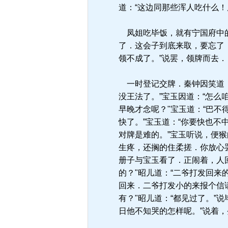
道：“这边同那些浑人吃什么
凤姐吃毕饭，就有宁国府中的
了．这会子到底来取，要忘了
领不成了。”说罢，领牌而去．
一时登记交牌．秦钟因笑道：
没王法了。”宝玉因道：“怎么
早晚才念呢？"宝玉道：“巴不
快了。”宝玉道：“你要快也不
对牌是难的。”宝玉听说，便猴
生疼，还搁的住柔搓．你放心
册子与宝玉看了．正闹着，人
的？"昭儿道：“二爷打发回
回来．二爷打发小的来报个信
有？"昭儿道：“都见过了。”
日他不知哭的怎样呢。”说着