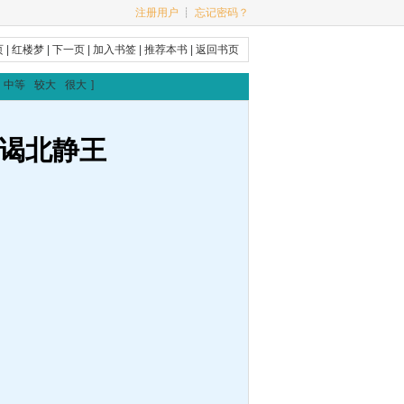
注册用户
┊
忘记密码？
页
|
红楼梦
|
下一页
|
加入书签
|
推荐本书
|
返回书页
中等
较大
很大
]
路谒北静王