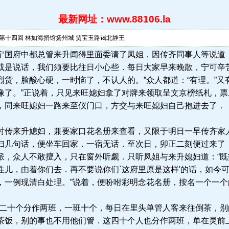
最新网址：www.88106.la
 第十四回 林如海捐馆扬州城 贾宝玉路谒北静王
.la) 话说宁国府中都总管来升闻得里面委请了凤姐，因传齐同事人等
或是说话，我们须要比往日小心些．每日大家早来晚散，宁可辛
货，脸酸心硬，一时恼了，不认人的。”众人都道：“有理。”又
像了。”正说着，只见来旺媳妇拿了对牌来领取呈文京榜纸札，
，同来旺媳妇一路来至仪门口，方交与来旺媳妇自己抱进去了．
传来升媳妇，兼要家口花名册来查看，又限于明日一早传齐家
妇几句话，便坐车回家．一宿无话．至次日，卯正二刻便过来了
派，众人不敢擅入，只在窗外听觑．只听凤姐与来升媳妇道：“
性儿，由着你们去．再不要说你们`这府里原是这样'的话，如今
，一例现清白处理。”说着，便吩咐彩明念花名册，按名一个一个
二十个分作两班，一班十个，每日在里头单管人客来往倒茶，别
茶饭，别的事也不用他们管．这四十个人也分作两班，单在灵前