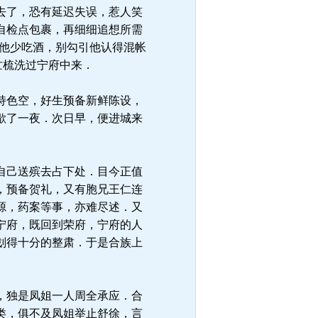
去了，恐有延迟失误，惹人笑
自检点包裹，再细细追想所需
劝他少吃酒，别勾引他认得混帐
忙梳洗过宁府中来．
持色空，好生预备新鲜陈设，
歇了一夜．次日早，便进城来
自己送殡去占下处．目今正值
，预备贺礼，又有胞兄王仁连
源，药案等事，亦难尽述．又
宁府，既回到荣府，宁府的人
划得十分的整肃．于是合族上
，独是凤姐一人周全承应．合
类，俱不及凤姐举止舒徐，言