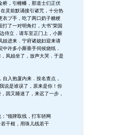
金桥，引幢幡，那道士们正伏
，在灵前默诵接引诸咒，十分热
更衣プ手，吃了两口奶子糖粳
面打了一对明角灯，大书"荣国
两边侍立．请车至正门上，小厮
凤姐进来．宁府诸媳妇迎来请
院中许多小厮垂手伺候烧纸．
前，凤姐坐了，放声大哭．于是
，自入抱厦内来．按名查点，
“我说是谁误了，原来是你！你
些，因又睡迷了，来迟了一步，
：“领牌取线，打车轿网
子若干根，用珠儿线若干