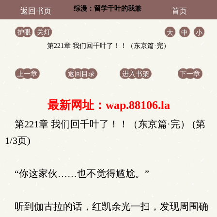
综漫：留学千叶的我兼
返回书页
首页
职光之巨人
护眼
关灯
大
中
小
第221章 我们回千叶了！！（东京篇·完）
上一章
返回目录
进入书架
下一章
最新网址：wap.88106.la
第221章 我们回千叶了！！（东京篇·完） (第
1/3页)
“你这家伙……也不觉得尴尬。”
听到伽古拉的话，红凯余光一扫，发现周围确