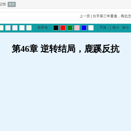
记住
上一页
|
分手第三年重逢，商总
前景色：
字体：
[
很小
较小
第46章 逆转结局，鹿蹊反抗