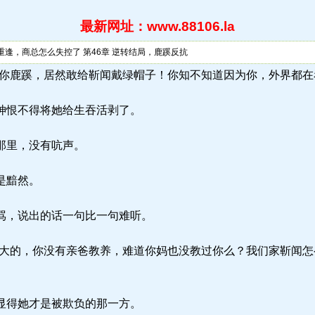
最新网址：www.88106.la
重逢，商总怎么失控了 第46章 逆转结局，鹿蹊反抗
.la) “好啊你鹿蹊，居然敢给靳闻戴绿帽子！你知不知道因为你，外界
神恨不得将她给生吞活剥了。
那里，没有吭声。
是黯然。
骂，说出的话一句比一句难听。
大的，你没有亲爸教养，难道你妈也没教过你么？我们家靳闻怎
显得她才是被欺负的那一方。