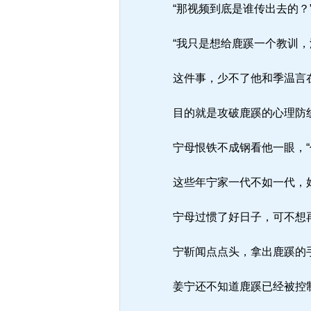
“那视频到底是谁传出去的？
“我只是想给鹿蹊一个教训，
这件事，少不了他和季温言
目的就是攻破鹿蹊的心理防线
宁母恨铁不成钢看他一眼，“
这些年宁家一代不如一代，
宁母过惯了好日子，可不想
宁靳闻点点头，拿出鹿蹊的
姜宁还不知道鹿蹊已经被控