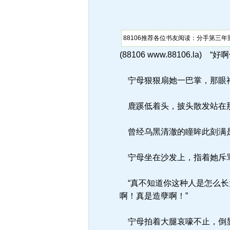
88106推荐各位书友阅读：分手第三年
(88106 www.88106
宁母狠狠扇她一巴掌，那眼
鹿蹊低着头，披头散发站在
曾经乌黑清澈的瞳眸此刻满
宁母坐在沙发上，指着她斥
“真不知道你这种人是怎么长
啊！真是造孽啊！”
宁母拍着大腿哀嚎不止，倒