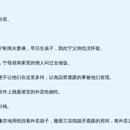
卧里。
靳闻夫妻俩，早日生孩子，因此宁父倒也没怀疑。
，宁母就将家里的佣人叫过去做饭。
不让他们在这里多待，以免囚禁鹿蹊的事被他们发现。
软件上挑最便宜的外卖给她吃。
分钱。
弃地用纸捏着外卖袋子，翘着兰花指踹开鹿蹊的房间，将外卖