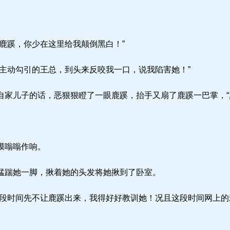
鹿蹊，你少在这里给我颠倒黑白！”
主动勾引的王总，到头来反咬我一口，说我陷害她！”
家儿子的话，恶狠狠瞪了一眼鹿蹊，抬手又扇了鹿蹊一巴掌，“
。
膜嗡嗡作响。
踹她一脚，揪着她的头发将她揪到了卧室。
段时间先不让鹿蹊出来，我得好好教训她！况且这段时间网上的