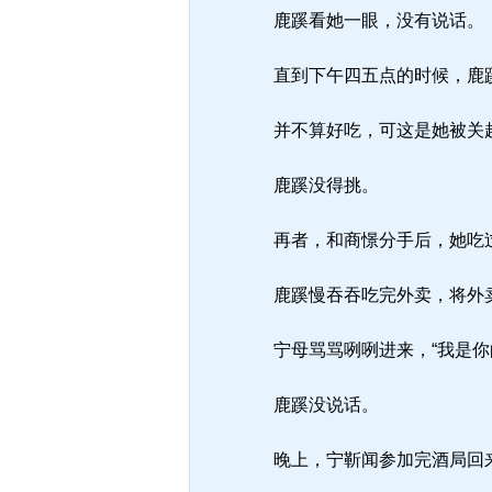
鹿蹊看她一眼，没有说话。
直到下午四五点的时候，鹿蹊
并不算好吃，可这是她被关
鹿蹊没得挑。
再者，和商憬分手后，她吃
鹿蹊慢吞吞吃完外卖，将外卖
宁母骂骂咧咧进来，“我是你
鹿蹊没说话。
晚上，宁靳闻参加完酒局回来