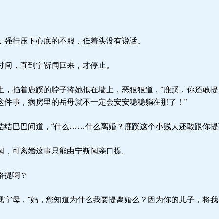
强行压下心底的不服，低着头没有说话。
时间，直到宁靳闻回来，才停止。
，掐着鹿蹊的脖子将她抵在墙上，恶狠狠道，“鹿蹊，你还敢提
这件事，病房里的岳母就不一定会安安稳稳躺在那了！”
结巴巴问道，“什么……什么离婚？鹿蹊这个小贱人还敢跟你提
闻，可离婚这事只能由宁靳闻亲口提。
格提啊？
宁母，“妈，您知道为什么我要提离婚么？因为你的儿子，将我