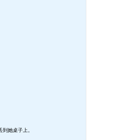
丢到她桌子上。