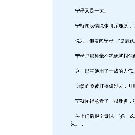
宁母又是一惊。
宁靳闻表情慌张呵斥鹿蹊，“
说完，他看向宁母，“是鹿蹊
宁母是那种毫不犹豫就相信自
这一巴掌她用了十成的力气
鹿蹊的脸被打得偏过去，耳
宁靳闻得意看了一眼鹿蹊，猛
关上门后跟宁母说，“妈，这
头。”、