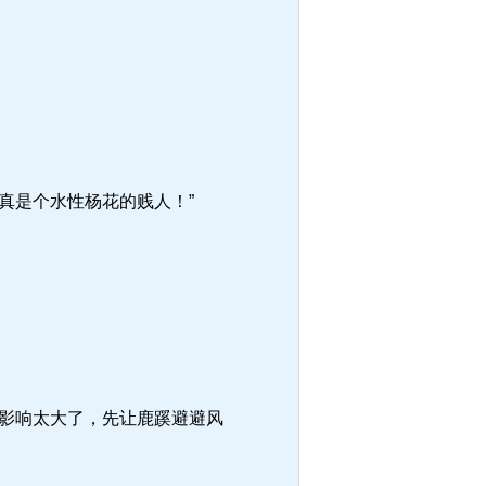
真是个水性杨花的贱人！”
影响太大了，先让鹿蹊避避风