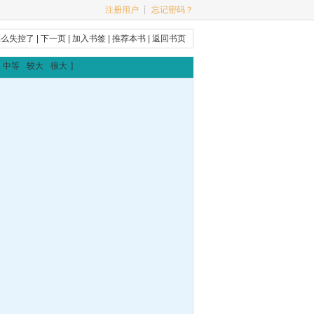
注册用户
┊
忘记密码？
怎么失控了
|
下一页
|
加入书签
|
推荐本书
|
返回书页
中等
较大
很大
]