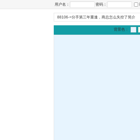
用户名：
密码：
88106
->
分手第三年重逢，商总怎么失控了简介
背景色：