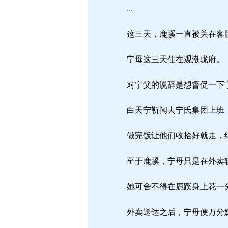
...
这三天，鹿蹊一直被关在客
宁母这三天住在观潮珑府。
对宁父的说辞是想督促一下宁
白天宁靳闻去宁氏集团上班
做完饭让他们收拾好就走，绝
至于鹿蹊，宁母只是在外卖
她可舍不得在鹿蹊身上花一
外卖送达之后，宁母便万分嫌