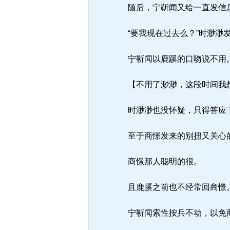
随后，宁靳闻又给一直发信息
“要我现在过去么？”时渺渺
宁靳闻以鹿蹊的口吻说不用
【不用了渺渺，这段时间我想
时渺渺也没怀疑，只得答应
至于商憬发来的别扭又关心的
商憬那人聪明的很。
且鹿蹊之前也不经常回商憬
宁靳闻索性按兵不动，以免