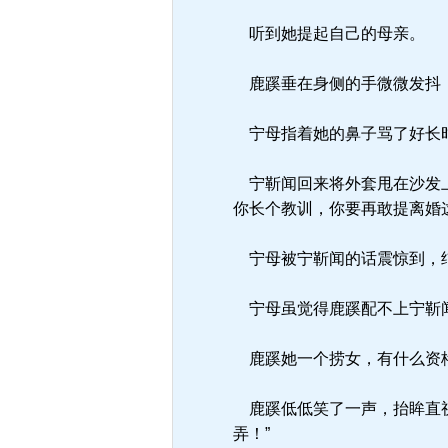
听到她提起自己的母亲。
鹿蹊垂在身侧的手微微发抖，
宁母指着她的鼻子骂了好长
宁靳闻回来将外套甩在沙发上
你长个教训，你要再敢提离婚
宁母被宁靳闻的话震惊到，结
宁母虽觉得鹿蹊配不上宁靳
鹿蹊她一个捞女，有什么资
鹿蹊低低笑了一声，抬眸直视
弄！”