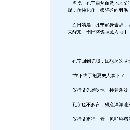
当晚，孔宁自然而然地又留宿
端，仿佛化作一根轻盈的羽毛
次日清晨，孔宁起身告辞，目
未醒来，悄悄将锦裆藏入袖中
……
孔宁回到陈城，回想起这两天
“在下终于把夏夫人拿下了！
仪行父先是吃惊，接着质疑：
孔宁也不多言，得意洋洋地从
仪行父定睛一看，见那锦裆质