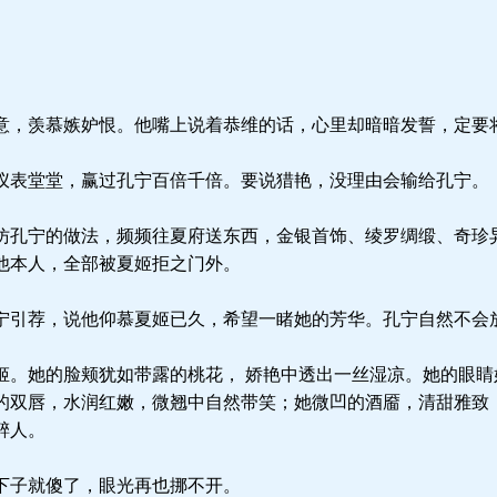
，羡慕嫉妒恨。他嘴上说着恭维的话，心里却暗暗发誓，定要
表堂堂，赢过孔宁百倍千倍。要说猎艳，没理由会输给孔宁。
孔宁的做法，频频往夏府送东西，金银首饰、绫罗绸缎、奇珍
他本人，全部被夏姬拒之门外。
引荐，说他仰慕夏姬已久，希望一睹她的芳华。孔宁自然不会
。她的脸颊犹如带露的桃花， 娇艳中透出一丝湿凉。她的眼睛
的双唇，水润红嫩，微翘中自然带笑；她微凹的酒靥，清甜雅致
醉人。
下子就傻了，眼光再也挪不开。