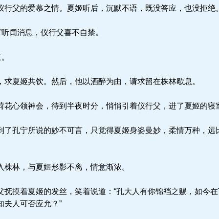
行父的爱慕之情。夏姬听后，沉默不语，既没答应，也没拒绝
”听闻消息，仪行父喜不自禁。
道。
求夏姬共饮。然后，他以酒醉为由，请求留在株林歇息。
花心领神会，待到半夜时分，悄悄引着仪行父，进了夏姬的寝
了孔宁所说的妙不可言，只觉得夏姬身姿曼妙，柔情万种，远
入株林，与夏姬形影不离，情意渐浓。
抚摸着夏姬的发丝，笑着说道：“孔大人有你锦裆之赐，如今在
知夫人可否应允？”