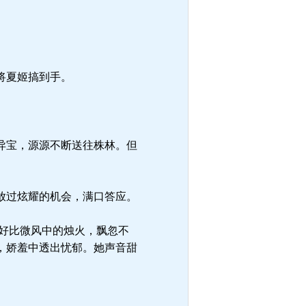
将夏姬搞到手。
异宝，源源不断送往株林。但
放过炫耀的机会，满口答应。
好比微风中的烛火，飘忽不
，娇羞中透出忧郁。她声音甜