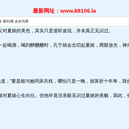
最新网址：www.88106.la
 第33章 步步为营
.la) 仪行父对夏姬的美色，其实只是道听途说，并未真正见识过。
起喝酒，喝到醉醺醺时，孔宁就会念叨起夏姬，两眼放光，神
说道，“要是能与她同床共枕，哪怕只是一晚，就算折十年寿，我也
对夏姬心生向往。但他毕竟没亲眼见识过夏姬的美貌，因此，