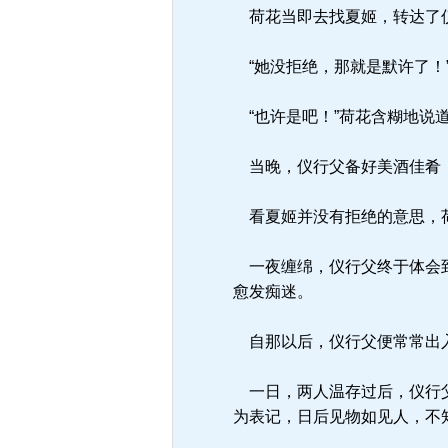
荷花当即去找夏姬，转达了仪
“她没拒绝，那就是默许了！
“也许是吧！”荷花含糊地说
当晚，仪行父备好美酒佳肴，
看夏姬并没有拒绝的意思，荷
一夜缠绵，仪行父终于体会到
愈发痴迷。
自那以后，仪行父便常常出
一日，两人温存过后，仪行父
为表记，日后见物如见人，不