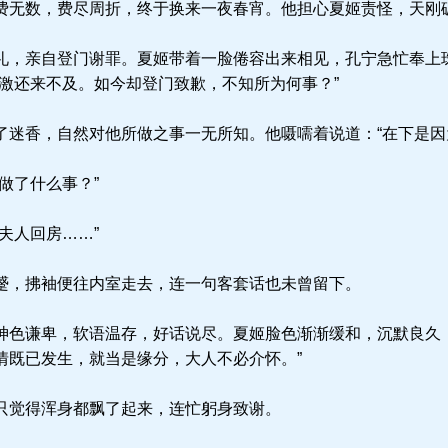
无数，费尽周折，终于换来一夜春宵。他担心夏姬责怪，天刚
，亲自登门谢罪。夏姬带着一脸倦容出来相见，孔宁急忙奉上
感激还来不及。如今却登门致歉，不知所为何事？”
迷香，自然对他所做之事一无所知。他嗫嚅着说道：“在下是因
做了什么事？”
夫人回房……”
，拂袖便往内室走去，连一句客套话也未曾留下。
色谦卑，软语温存，好话说尽。夏姬脸色渐渐缓和，沉默良久，
情既已发生，就当是缘分，大人不必介怀。”
觉得浑身都飘了起来，连忙躬身致谢。