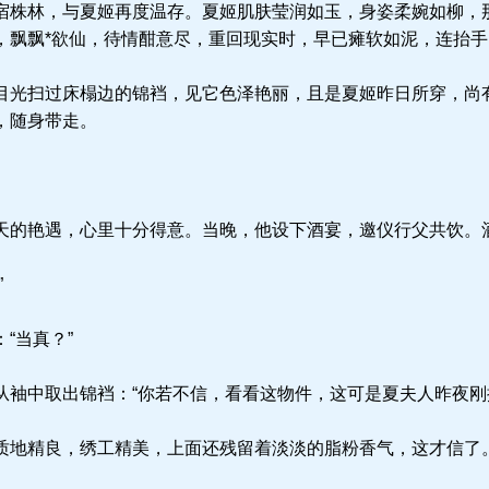
株林，与夏姬再度温存。夏姬肌肤莹润如玉，身姿柔婉如柳，
，飘飘*欲仙，待情酣意尽，重回现实时，早已瘫软如泥，连抬
光扫过床榻边的锦裆，见它色泽艳丽，且是夏姬昨日所穿，尚
，随身带走。
的艳遇，心里十分得意。当晚，他设下酒宴，邀仪行父共饮。
”
“当真？”
袖中取出锦裆：“你若不信，看看这物件，这可是夏夫人昨夜刚
地精良，绣工精美，上面还残留着淡淡的脂粉香气，这才信了