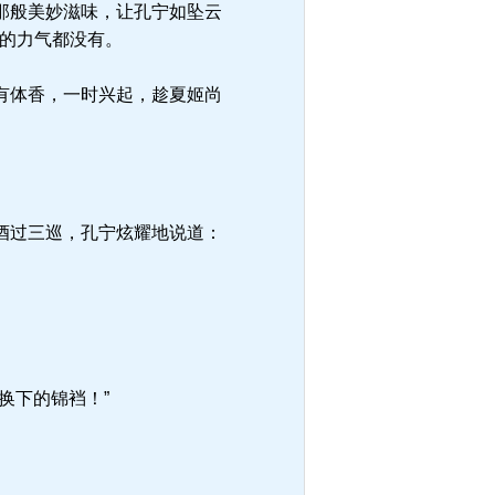
那般美妙滋味，让孔宁如坠云
手的力气都没有。
有体香，一时兴起，趁夏姬尚
酒过三巡，孔宁炫耀地说道：
换下的锦裆！”
。