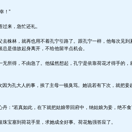
幸！”
悟过来，急忙还礼。
去株林，就再也用不着孔宁引路了。跟孔宁一样，他每次见到
姬总是借故起身离开，不给他留半点机会。
无所得，不由急了。他猛然想起，孔宁是依靠荷花才得手的，
上次因为孔大人的事，挨了主母一顿臭骂。她说若有下次，就把妾
丹：“若真如此，在下就把姑娘带回府中，纳姑娘为妾，绝不食
珠宝塞到荷花手里，求她成全好事。荷花勉强答应了。