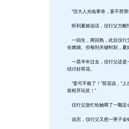
“仪大人光临寒舍，妾不胜荣
听到夏姬说话，仪行父方醒
一回生，两回熟，此后仪行父
在燃烧。但每到关键时刻，夏
一晃半年过去，仪行父还是一
结讨好荷花。
“妾可不敢了！”荷花说，“
前程开玩笑！”
仪行父急忙给她喂了一颗定心
说完，仪行父又把一匣子金银