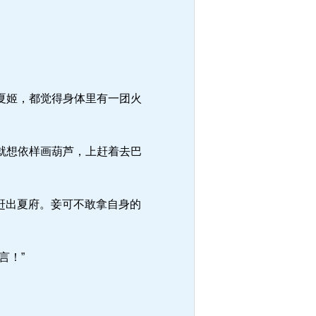
夏姬，都觉得身体里有一团火
就想依样画葫芦，上赶着去巴
赶出夏府。妾可不敢拿自身的
言！”