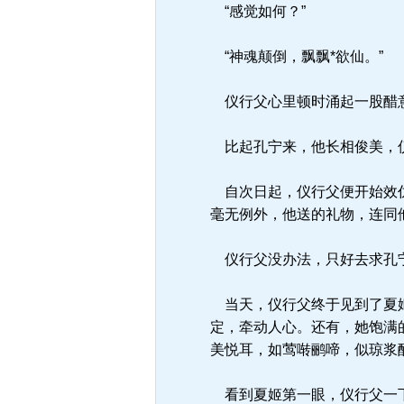
“感觉如何？”
“神魂颠倒，飘飘*欲仙。”
仪行父心里顿时涌起一股醋意
比起孔宁来，他长相俊美，仪
自次日起，仪行父便开始效仿
毫无例外，他送的礼物，连同
仪行父没办法，只好去求孔宁
当天，仪行父终于见到了夏姬
定，牵动人心。还有，她饱满
美悦耳，如莺啭鹂啼，似琼浆
看到夏姬第一眼，仪行父一