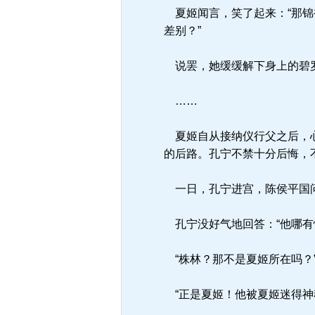
夏姬闻言，笑了起来：“那锦
差别？”
说罢，她缓缓解下身上的碧罗
……
夏姬自从接纳仪行父之后，心
的后路。孔宁不禁十分后悔，
一日，孔宁进宫，陈侯平国问
孔宁没好气地回答：“他哪有
“株林？那不是夏姬所在吗？
“正是夏姬！他被夏姬迷得神