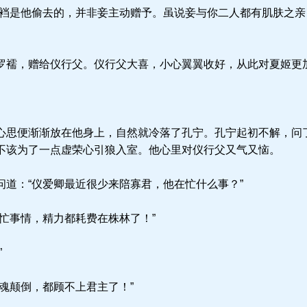
裆是他偷去的，并非妾主动赠予。虽说妾与你二人都有肌肤之亲
襦，赠给仪行父。仪行父大喜，小心翼翼收好，从此对夏姬更
思便渐渐放在他身上，自然就冷落了孔宁。孔宁起初不解，问
不该为了一点虚荣心引狼入室。他心里对仪行父又气又恼。
道：“仪爱卿最近很少来陪寡君，他在忙什么事？”
忙事情，精力都耗费在株林了！”
”
魂颠倒，都顾不上君主了！”