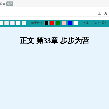
记住
上一页
前景色：
字体：
[
很小
较小
正文 第33章 步步为营