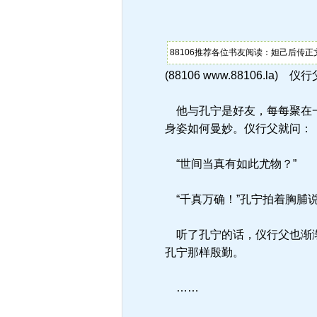
88106推荐各位书友阅读：妲己后传正文
(88106 www.88106
他与孔宁是好友，每每聚在一
身姿如何曼妙。仪行父就问：
“世间当真有如此尤物？”
“千真万确！”孔宁拍着胸脯
听了孔宁的话，仪行父也渐渐
孔宁那样殷勤。
……