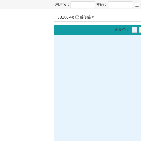
用户名：
密码：
88106
->
妲己后传简介
背景色：