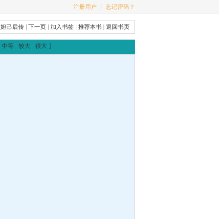
注册用户
┊
忘记密码？
|
妲己后传
|
下一页
|
加入书签
|
推荐本书
|
返回书页
中等
较大
很大
]