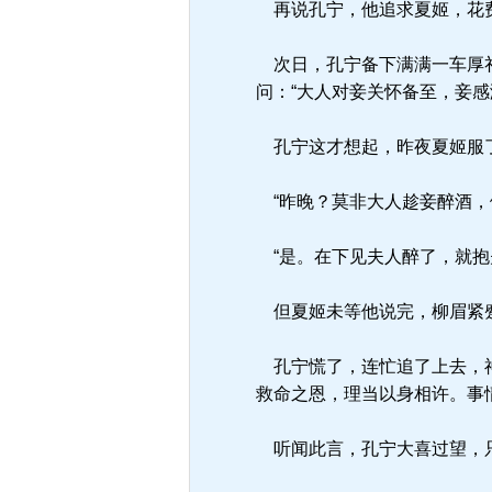
再说孔宁，他追求夏姬，花费
次日，孔宁备下满满一车厚礼
问：“大人对妾关怀备至，妾
孔宁这才想起，昨夜夏姬服了
“昨晚？莫非大人趁妾醉酒，
“是。在下见夫人醉了，就抱
但夏姬未等他说完，柳眉紧蹙
孔宁慌了，连忙追了上去，神
救命之恩，理当以身相许。事
听闻此言，孔宁大喜过望，只