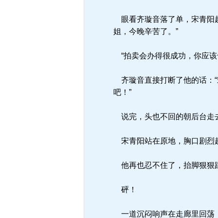
眼看齐璇音落了单，宋青阳赶
姐，今晚辛苦了。”
“拍卖会办得很成功，你应该
齐璇音直接打断了他的话：“
吧！”
说完，头也不回的朝后台走
宋青阳站在原地，胸口剧烈
他再也忍不住了，抬脚狠狠
砰！
一道沉闷响声在走廊里回荡