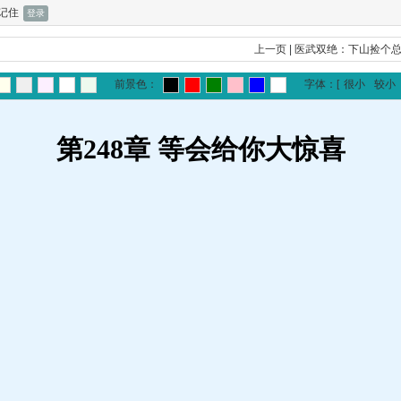
记住
上一页
|
医武双绝：下山捡个
前景色：
字体：
[
很小
较小
第248章 等会给你大惊喜