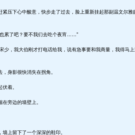
紧压下心中酸意，快步走了过去，脸上重新挂起那副温文尔雅的
也累了吧？要不我们去吃个夜宵……”
宋少，我大伯刚才打电话给我，说有急事要和我商量，我得马上
去，身影很快消失在拐角。
起伏着。
踹在旁边的墙壁上。
，墙上留下了一个深深的鞋印。