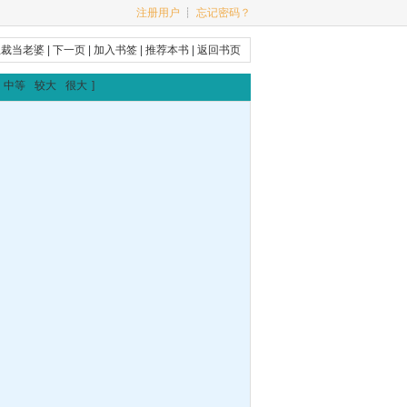
注册用户
┊
忘记密码？
总裁当老婆
|
下一页
|
加入书签
|
推荐本书
|
返回书页
中等
较大
很大
]