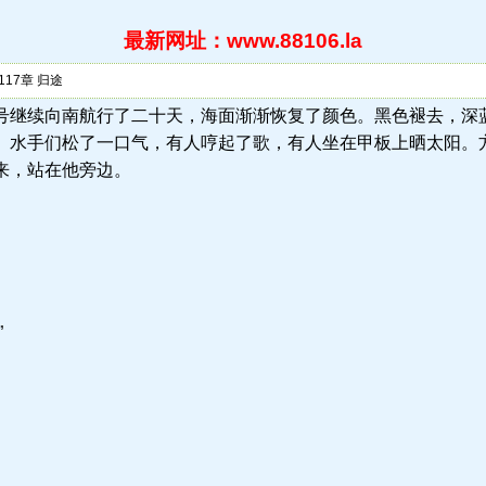
最新网址：www.88106.la
17章 归途
6.la) 黑鲸号继续向南航行了二十天，海面渐渐恢复了颜色。黑色褪去
。水手们松了一口气，有人哼起了歌，有人坐在甲板上晒太阳。
来，站在他旁边。
”