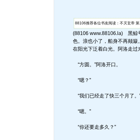
88106推荐各位书友阅读：不灭玄帝 第1
(88106 www.8810
色。浪也小了，船身不再颠簸
在阳光下泛着白光。阿洛走过
“方圆。”阿洛开口。
“嗯？”
“我们已经走了快三个月了。
“嗯。”
“你还要走多久？”