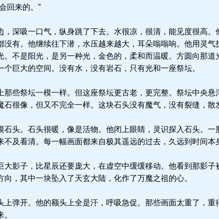
会回来的。”
，深吸一口气，纵身跳了下去。水很凉，很清，能见度很高。
都没有。他继续往下潜，水压越来越大，耳朵嗡嗡响。他用灵气
光。不是阳光，是另一种光，金色的，柔和而温暖。方圆向那道
一个巨大的空间。没有水，没有岩石，只有光和一座祭坛。
那些祭坛一模一样。但这座祭坛更古老，更完整。祭坛中央悬
魔石很像，但又不完全一样。这块石头没有魔气，没有裂缝，散
石头。石头很暖，像是活物。他闭上眼睛，灵识探入石头。一
来不及看清。每一幅画面都来自极其遥远的过去，久远到时间本
大影子，比星辰还要庞大，在虚空中缓缓移动。他看到那影子
方向，其中一块坠入了天玄大陆，化作了万魔之祖的心。
上弹开。他的额头上全是汗，呼吸急促。那些画面太重了，重
来。