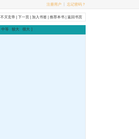
注册用户
┊
忘记密码？
|
不灭玄帝
|
下一页
|
加入书签
|
推荐本书
|
返回书页
中等
较大
很大
]