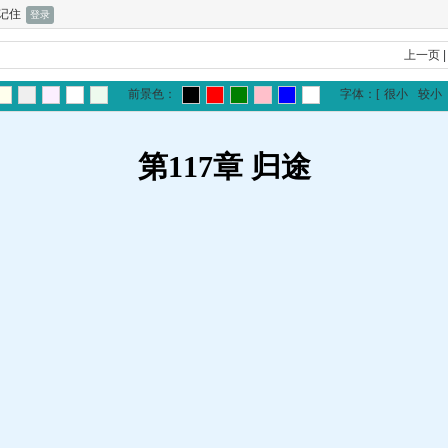
记住
上一页
前景色：
字体：
[
很小
较小
第117章 归途