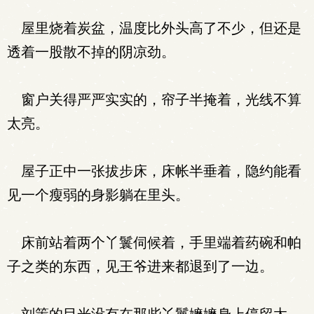
屋里烧着炭盆，温度比外头高了不少，但还是
透着一股散不掉的阴凉劲。
窗户关得严严实实的，帘子半掩着，光线不算
太亮。
屋子正中一张拔步床，床帐半垂着，隐约能看
见一个瘦弱的身影躺在里头。
床前站着两个丫鬟伺候着，手里端着药碗和帕
子之类的东西，见王爷进来都退到了一边。