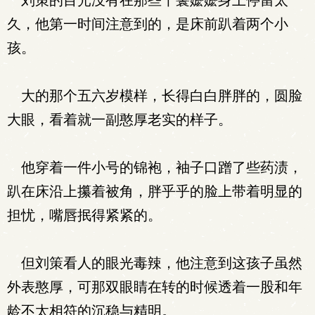
刘策的目光没有在那些丫鬟嬷嬷身上停留太
久，他第一时间注意到的，是床前趴着两个小
孩。
大的那个五六岁模样，长得白白胖胖的，圆脸
大眼，看着就一副憨厚老实的样子。
他穿着一件小号的锦袍，袖子口蹭了些药渍，
趴在床沿上攥着被角，胖乎乎的脸上带着明显的
担忧，嘴唇抿得紧紧的。
但刘策看人的眼光毒辣，他注意到这孩子虽然
外表憨厚，可那双眼睛在转的时候透着一股和年
龄不太相符的沉稳与精明。