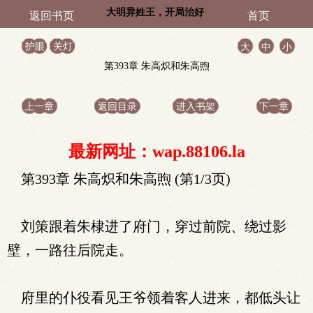
大明异姓王，开局治好
返回书页
首页
朱雄英！
护眼
关灯
大
中
小
第393章 朱高炽和朱高煦
上一章
返回目录
进入书架
下一章
最新网址：wap.88106.la
第393章 朱高炽和朱高煦 (第1/3页)
刘策跟着朱棣进了府门，穿过前院、绕过影
壁，一路往后院走。
府里的仆役看见王爷领着客人进来，都低头让