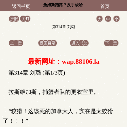
詹姆斯跑路？反手梭哈
返回书页
首页
库里
护眼
关灯
大
中
小
第314章 刘璐
上一章
返回目录
进入书架
下一章
最新网址：wap.88106.la
第314章 刘璐 (第1/3页)
拉斯维加斯，捕蟹者队的更衣室里。
“狡猾！这该死的加拿大人，实在是太狡猾
了！！！”