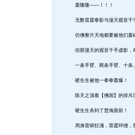
轰隆隆——！！！
无数雷霆拳影与漫天观音千
仿佛整片天地都要被他们轰
但那漫天的观音千手虚影，
一条手臂、两条手臂、十条
硬生生被他一拳拳轰爆！
陈天之顶着【佛国】的排斥
硬生生杀到了慧海面前！
周身雷狱狂涌，雷霆环绕，