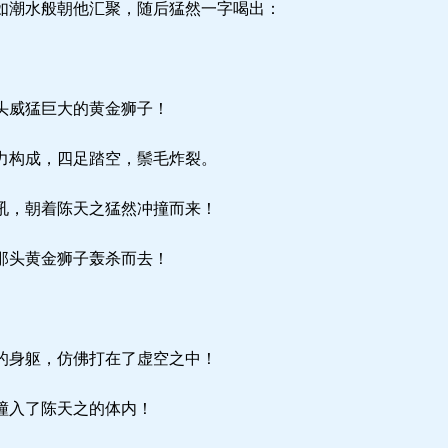
潮水般朝他汇聚，随后猛然一字喝出：
头威猛巨大的黄金狮子！
力构成，四足踏空，鬃毛炸裂。
吼，朝着陈天之猛然冲撞而来！
那头黄金狮子轰杀而去！
。
的身躯，仿佛打在了虚空之中！
撞入了陈天之的体内！