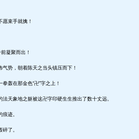
不愿束手就擒！
身前凝聚而出！
怖气势，朝着陈天之当头镇压而下！
拳轰在那金色“卍”字之上！
法天象地之躯被这卍字印硬生生推出了数十丈远。
的痕迹。
轰碎了。