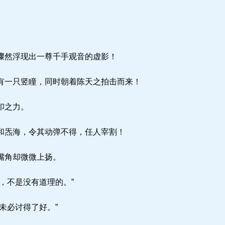
骤然浮现出一尊千手观音的虚影！
一只竖瞳，同时朝着陈天之拍击而来！
印之力。
和炁海，令其动弹不得，任人宰割！
嘴角却微微上扬。
，不是没有道理的。”
未必讨得了好。”