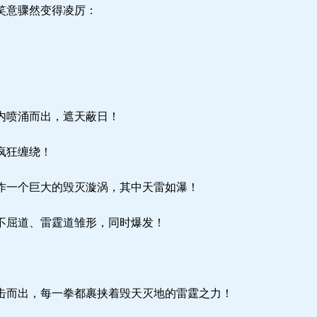
笑意骤然变得凌厉：
内喷涌而出，遮天蔽日！
疯狂缠绕！
一个巨大的毁灭漩涡，其中天雷如瀑！
不屈道、雷霆道雏形，同时爆发！
而出，每一拳都裹挟着毁天灭地的雷霆之力！