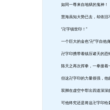
如同一尊来自地狱的鬼神！
慧海虽知大势已去，却依旧
“卍字镇世印！”
一个巨大的金色“卍”字自他
卍字印携带着镇压诸天的恐
陈天之再次挥拳，一拳接着一
但这卍字印的力量很强，他的
双脚在虚空中犁出四道深深
可他终究还是将这卍字印给