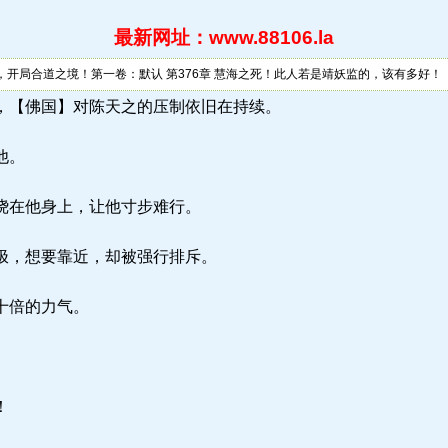
最新网址：www.88106.la
监，开局合道之境！第一卷：默认 第376章 慧海之死！此人若是靖妖监的，该有多好！
la) 不过，【佛国】对陈天之的压制依旧在持续。
他。
绕在他身上，让他寸步难行。
极，想要靠近，却被强行排斥。
十倍的力气。
！