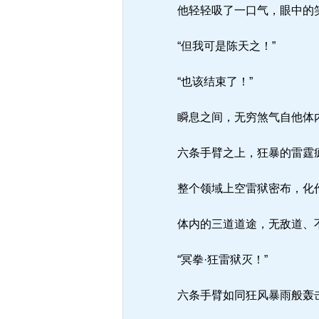
他轻轻吸了一口气，眼中的
“但我可是陈天之！”
“也该结束了！”
瞬息之间，无穷煞气自他体
六条手臂之上，狂暴的雷霆
整个领域上空雷狱密布，化作
体内的三道道途，无敌道、
“冥拳·狂雷狱灭！”
六条手臂如同狂风暴雨般轰击