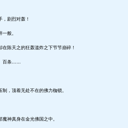
手，剧烈对轰！
碎一般。
却在陈天之的狂轰滥炸之下节节崩碎！
、百条……
压制，顶着无处不在的佛力枷锁。
那魔神真身在金光佛国之中。