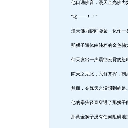
他口诵佛音，漫天金光佛力如
“叱——！！”
漫天佛力瞬间凝聚，化作一
那狮子通体由纯粹的金色佛
仰天发出一声震彻云霄的怒
陈天之见此，六臂齐挥，朝
然而，令陈天之没想到的是
他的拳头径直穿透了那狮子
那黄金狮子没有任何阻碍地