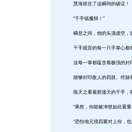
慧海抓住了这瞬间的破绽！
“千手镇魔狱！”
瞬息之间，他的头顶虚空，
千手观音的每一只手掌心都有
这每一掌都蕴含着极强的封
能够封印敌人的四肢、经脉
陈天之看着那漫天的千手，
“果然，你能被净慈如此看重
“恐怕地元境四重对上你，也