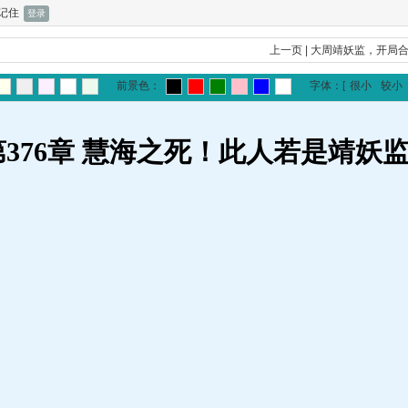
记住
上一页
|
大周靖妖监，开局
前景色：
字体：
[
很小
较小
第376章 慧海之死！此人若是靖妖