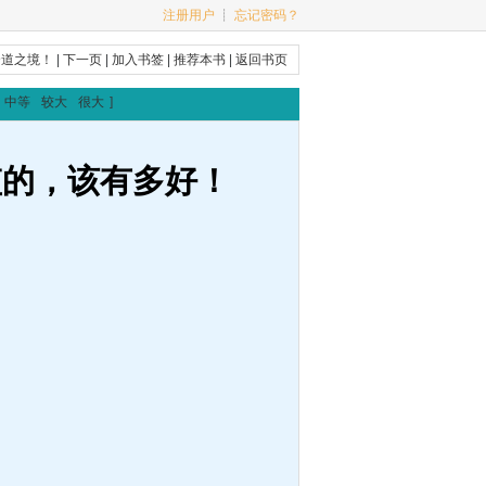
注册用户
┊
忘记密码？
合道之境！
|
下一页
|
加入书签
|
推荐本书
|
返回书页
中等
较大
很大
]
监的，该有多好！