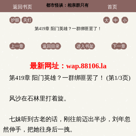
都市怪谈：相亲群只有
返回书页
首页
我一个活人
护眼
关灯
大
中
小
第419章 阳门英雄？一群绑匪罢了！
上一章
返回目录
进入书架
下一章
最新网址：wap.88106.la
第419章 阳门英雄？一群绑匪罢了！ (第1/3页)
风沙在石林里打着旋。
七妹听到古老的话，刚往前迈出半步，刘年忽
然伸手，把她往身后一拽。