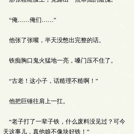
“俺……俺们……”
他张了张嘴，半天没憋出完整的话。
铁痴胸口鬼火猛地一亮，嗓门压不住了。
“古老！这小子，话糙理不糙啊！”
他把巨锤往肩上一扛。
“老子打了一辈子铁，什么废料没见过？可今
天这事儿，真他娘不像块好铁！”