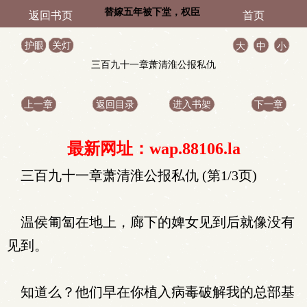
替嫁五年被下堂，权臣
返回书页
首页
跪地迎我入门
护眼
关灯
大
中
小
三百九十一章萧清淮公报私仇
上一章
返回目录
进入书架
下一章
最新网址：wap.88106.la
三百九十一章萧清淮公报私仇 (第1/3页)
温侯匍匐在地上，廊下的婢女见到后就像没有
见到。
知道么？他们早在你植入病毒破解我的总部基