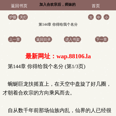
加入合欢宗后，师妹的
返回书页
首页
鱼塘炸了
护眼
关灯
大
中
小
第144章 你得给我个名分
上一章
返回目录
进入书架
下一章
最新网址：wap.88106.la
第144章 你得给我个名分 (第1/3页)
蜿蜒巨龙扶摇直上，在天空中盘旋了好几圈，
才朝着合欢宗的方向乘风而去。
自从数千年前那场仙族内乱，仙界的人已经很