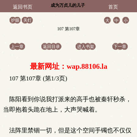
成为万贞儿的儿子
返回书页
首页
护眼
关灯
大
中
小
107 第107章
上一章
返回目录
进入书架
下一章
最新网址：wap.88106.la
107 第107章 (第1/3页)
陈阳看到你说我打派来的高手也被秦轩秒杀，
当即抱着头跪在地上，大声哭喊着。
法阵里禁锢一切，但是这个空间手镯也不仅仅