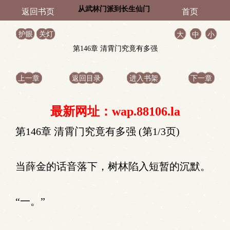
从武林门派到长生仙门
返回书页
首页
护眼
关灯
大
中
小
第146章 清霄门究竟有多强
上一章
返回目录
进入书架
下一章
最新网址：wap.88106.la
第146章 清霄门究竟有多强 (第1/3页)
当薛金的话音落下，树林陷入短暂的沉默。
“一。”