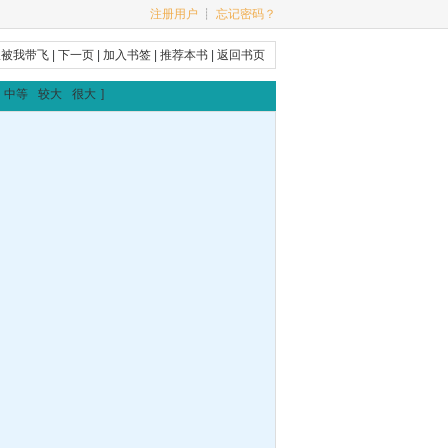
注册用户
┊
忘记密码？
派被我带飞
|
下一页
|
加入书签
|
推荐本书
|
返回书页
中等
较大
很大
]