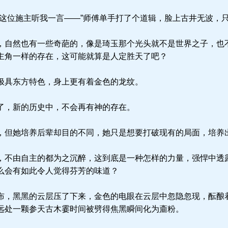
这位施主听我一言——”师傅单手打了个道辑，脸上古井无波，
自然也有一些奇葩的，像是琦玉那个光头就不是世界之子，也
主角一样的存在，这可能就算是人定胜天了吧？
具东方特色，身上更有着金色的龙纹。
了，新的历史中，不会再有神的存在。
但她培养后辈却目的不同，她只是想要打破现有的局面，培养
不由自主的都为之沉醉，这到底是一种怎样的力量，强悍中透
么会有如此令人觉得芬芳的味道？
，黑黑的云层压了下来，金色的电眼在云层中忽隐忽现，酝酿
远处一颗参天古木霎时间被劈得焦黑瞬间化为齑粉。