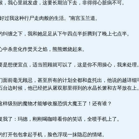
，我心里就发虚，这要长期治下去，非得得心脏病不可。
好过我这种行尸走肉般的生活。”南宫玉兰道。
纠缠之下，我和她足足从下午四点半折腾到了晚上七点半。
中杀意化作焚天之焰，熊熊燃烧起来。
是想便宜点，适当照顾就可以了，这是你不用操心，我来处理
面前毫无顾忌，甚至所有的计划全都和盘托出，他说的越详细
石台边时候，他已经把从屠双那里得到的水晶长箫和古琴放在上
样级别的魔物才能够收服恐惧大魔王了！还有谁？
我了：玛德，刚刚喝咖啡看你的笑话，全喷手机上了。
打开包包拿起手机，脸色浮现一抹隐忍的情绪。