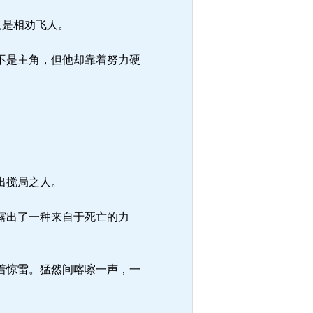
只是相劝飞人。
不是主角，但他却靠着努力硬
出搅局之人。
露出了一种来自于死亡的力
着惊雷。猛然间喀嚓一声，一