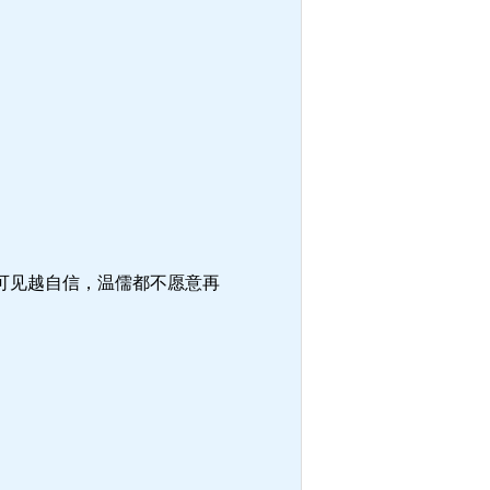
。
可见越自信，温儒都不愿意再
。