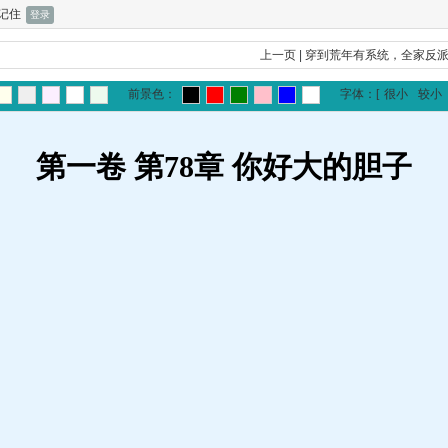
记住
上一页
|
穿到荒年有系统，全家反
前景色：
字体：
[
很小
较小
第一卷 第78章 你好大的胆子