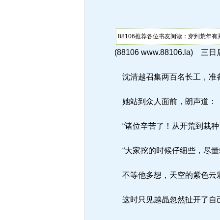
88106推荐各位书友阅读：穿到荒年有
(88106 www.88106.la) 三
沈清越召集两百名长工，准
她站到众人面前，朗声道：
“诸位辛苦了！从开荒到栽种
“大家挖的时候仔细些，尽量
不等他多想，天空的紫色云彩
这时只见越晶忽然扯开了自己