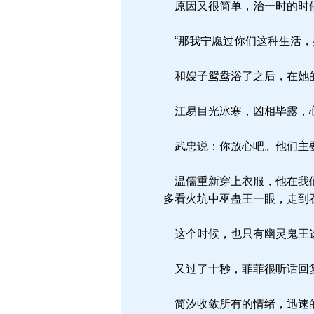
原因又很简单，治一时的时候
“那我宁愿过你们这种生活，
和嫂子鸳鸯浴了之后，在她的
江易目光冰寒，凶相毕露，心
武忠说：你放心吧。他们主要
温儒重新穿上衣服，他在我们
多看火坑中巫蛊王一眼，走到
这个时候，也只有幽灵鬼王这
又过了十秒，菲菲很听话回复
简汐收敛所有的情绪，迅速的