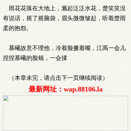
雨花花落在大地上，溅起泛泛水花，楚笑笑没
有说话，摇了摇脑袋，眉头微微皱起，听着楚雨
柔的抱怨。
慕曦故意不理他，冷着脸撅着嘴，江禹一会儿
捏捏慕曦的脸颊，一会揉
（本章未完，请点击下一页继续阅读）
最新网址：wap.88106.la