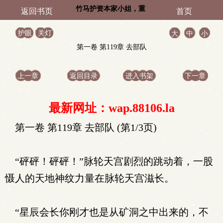
竹马护资本家小姐，重
返回书页
首页
生改嫁他急了！
护眼
关灯
大
中
小
第一卷 第119章 去部队
上一章
返回目录
进入书架
下一章
最新网址：wap.88106.la
第一卷 第119章 去部队 (第1/3页)
“砰砰！砰砰！”脉轮天宫剧烈的跳动着，一股
慑人的天地神纹力量在脉轮天宫滋长。
“星辰会长你刚才也是从矿洞之中出来的，不