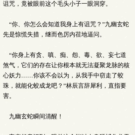
诅咒，竟被眼前这个毛头小子一眼洞穿。
“你、你怎么会知道我身上有诅咒？”九幽玄蛇
先是惊慌失措，继而色厉内荏地逼问。
“你身上有贪、嗔、痴、怨、毒、欲、妄七道
煞气，它们的存在让你根本就无法凝聚龙脉的核
心妖力……你该不会以为，从我手中窃走了蛟
珠，就能化蛟成龙吧？”林辰言辞犀利，直指要
害。
九幽玄蛇瞬间清醒！