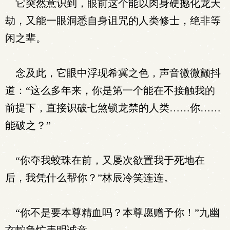
它突然意识到，眼前这个能以肉身硬撼化龙天
劫，又能一眼洞悉自身诅咒的人类修士，绝非等
闲之辈。
念及此，它眼中浮现希冀之色，声音微微颤抖
道：“这么多年来，你是第一个能在不接触我的
前提下，直接识破七煞锁龙禁的人类……你……
能破之？”
“你夺我蛟珠在前，又屡次欲置我于死地在
后，我凭什么帮你？”林辰冷笑连连。
“你不是要本尊精血吗？本尊愿赠予你！”九幽