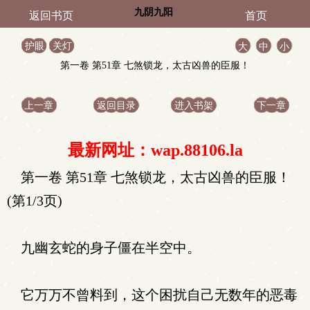
九阴九阳
返回书页
首页
护眼
关灯
大
中
小
第一卷 第51章 七煞锁龙，太古凶兽的臣服！
上一章
返回目录
进入书架
下一章
最新网址：wap.88106.la
第一卷 第51章 七煞锁龙，太古凶兽的臣服！
(第1/3页)
九幽玄蛇的身子僵在半空中。
它万万不曾料到，这个困扰自己无数年的恶毒