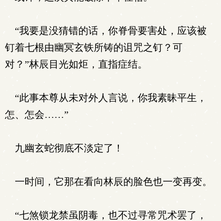
“我要是没猜错的话，你脊骨要害处，应该被
钉着七根由幽冥玄铁所铸的诅咒之钉？可
对？”林辰目光如炬，直指症结。
“此事本尊从未对外人言说，你我素昧平生，
怎、怎会……”
九幽玄蛇彻底不淡定了！
一时间，它那在看向林辰的脸色也一变再变。
“七煞锁龙禁虽阴毒，也不过寻常咒术罢了，