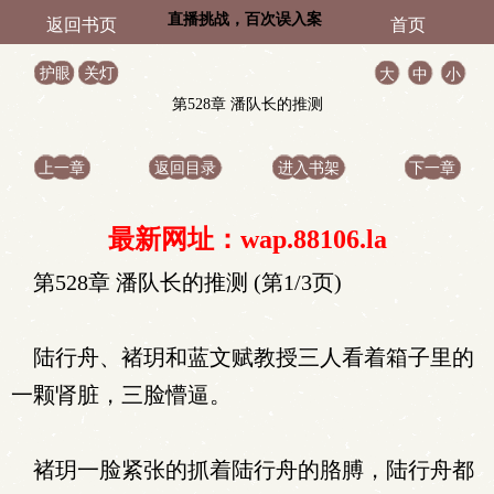
直播挑战，百次误入案
返回书页
首页
发现场
护眼
关灯
大
中
小
第528章 潘队长的推测
上一章
返回目录
进入书架
下一章
最新网址：wap.88106.la
第528章 潘队长的推测 (第1/3页)
陆行舟、褚玥和蓝文赋教授三人看着箱子里的
一颗肾脏，三脸懵逼。
褚玥一脸紧张的抓着陆行舟的胳膊，陆行舟都