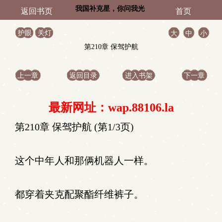
我国补克星，你问我光
返回书页
首页
刻机能修吗
护眼
关灯
大
中
小
第210章 保驾护航
上一章
返回目录
进入书架
下一章
最新网址：wap.88106.la
第210章 保驾护航 (第1/3页)
这个中年人和那俩机器人一样。
都穿着夹克配聚酯纤维裤子。