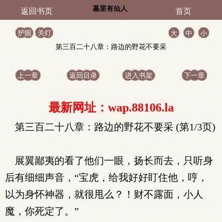
墓里有仙人
返回书页
首页
护眼
关灯
大
中
小
第三百二十八章：路边的野花不要采
上一章
返回目录
进入书架
下一章
最新网址：wap.88106.la
第三百二十八章：路边的野花不要采 (第1/3页)
展翼鄙夷的看了他们一眼，扬长而去，只听身
后有细细声音，“宝虎，给我好好盯住他，哼，
以为身怀神器，就很甩么？！财不露面，小人
魔，你死定了。”