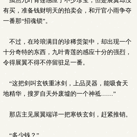
虽然九叶青莲感应了不少珍宝，但是展翼却没
有买，准备钱财明天的拍卖会，和亓官小雨争夺
一番那“招魂锁”。
不过，在玲琅满目的珍稀货架中，却出现一个
十分奇特的东西，九叶青莲的感应十分的强烈，
令得展翼不得不停留驻足一番。
“这把剑叫玄铁重冰剑，上品灵器，能吸食天
地精华，搜罗自天外废墟的一个神祗……”
那店主见展翼端详一把寒铁玄剑，赶紧推销。
“多少钱？”