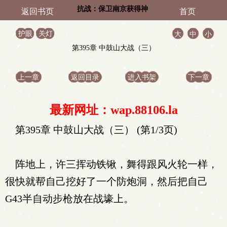
抗战：保卫南京获得神
返回书页
首页
级单兵系统
护眼
关灯
大
中
小
第395章 中鼓山大战（三）
上一章
返回目录
进入书架
下一章
最新网址：wap.88106.la
第395章 中鼓山大战（三） (第1/3页)
阵地上，许三挥动铁锹，舞得跟风火轮一样，
很快就帮自己挖好了一个防炮洞，然后把自己
G43半自动步枪放在战壕上。