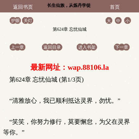
长生仙族，从炼丹学徒
返回书页
首页
开始
护眼
关灯
大
中
小
第624章 忘忧仙城
上一章
返回目录
进入书架
下一章
最新网址：wap.88106.la
第624章 忘忧仙城 (第1/3页)
“清雅放心，我已顺利抵达灵界，勿忧。”
“笑笑，你努力修行，莫要懈怠，为父在灵界
等你。”