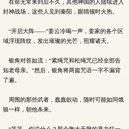
在命无常来到后不久，其他神国的人陆续进入
封神战场，这些人见到秦阳，眼睛顿时火热。
“开启大阵——”姜云冷喝一声，姜家的各个区
域浮现阵纹，发出璀璨的光芒，照耀诸天。
银角对答如流：“紧绳咒和松绳咒已经全部告
知老母亲。”然后，银角将两篇咒语一字不漏背
了遍。
周围的那些武者，蠢蠢欲动，随时可能如同饿
狼一样，朝他杀来。