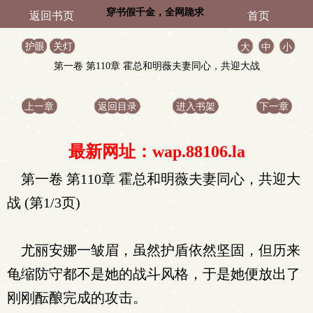
穿书假千金，全网跪求
返回书页
首页
我直播改命
护眼
关灯
大
中
小
第一卷 第110章 霍总和明薇夫妻同心，共迎大战
上一章
返回目录
进入书架
下一章
最新网址：wap.88106.la
第一卷 第110章 霍总和明薇夫妻同心，共迎大
战 (第1/3页)
尤丽安娜一皱眉，虽然护盾依然坚固，但历来
龟缩防守都不是她的战斗风格，于是她便放出了
刚刚酝酿完成的攻击。