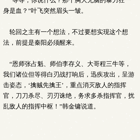
“等等，你说什么？那个胸大无脑的暴力狂一
身是血？”叶飞突然眉头一皱。
轮回之主有一个想法，不过要想实现这个想
法，前提是秦阳必须醒来。
“恩师张占魁、师伯李存义、大哥程三牛等，
我们诸位但等得白刃战打响后，迅疾攻出，呈游
击姿态，‘擒贼先擒王’，重点消灭敌人的指挥
官，刀刀杀尽、刃刃诛绝，务求多杀指挥官，扰
乱敌人的指挥中枢！”韩金镛说道。