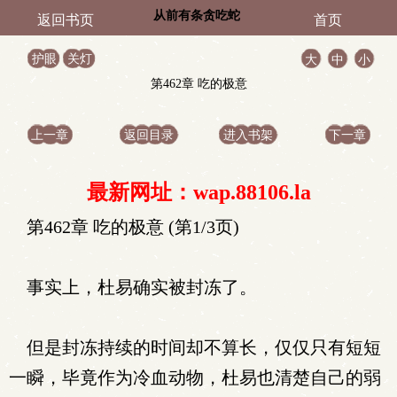
从前有条贪吃蛇
返回书页
首页
护眼
关灯
大
中
小
第462章 吃的极意
上一章
返回目录
进入书架
下一章
最新网址：wap.88106.la
第462章 吃的极意 (第1/3页)
事实上，杜易确实被封冻了。
但是封冻持续的时间却不算长，仅仅只有短短
一瞬，毕竟作为冷血动物，杜易也清楚自己的弱