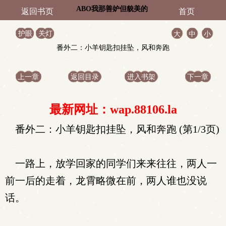
ABO我那善妒但貌美的
返回书页
首页
反派妻子
护眼
关灯
大
中
小
番外二：小羊钥匙扣挂坠，风和奔跑
上一章
返回目录
进入书架
下一章
最新网址：wap.88106.la
番外二：小羊钥匙扣挂坠，风和奔跑 (第1/3页)
一路上，放学回家的同学们来来往往，两人一
前一后的走着，龙霄略微在前，两人谁也没说
话。