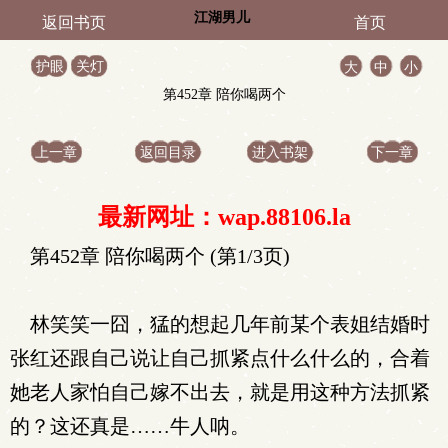
江湖男儿
返回书页
首页
护眼
关灯
大
中
小
第452章 陪你喝两个
上一章
返回目录
进入书架
下一章
最新网址：wap.88106.la
第452章 陪你喝两个 (第1/3页)
林笑笑一囧，猛的想起几年前某个表姐结婚时
张红还跟自己说让自己抓紧点什么什么的，合着
她老人家怕自己嫁不出去，就是用这种方法抓紧
的？这还真是……牛人呐。